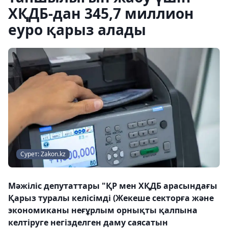
ХҚДБ-дан 345,7 миллион
еуро қарыз алады
Сурет: Zakon.kz
Мәжіліс депутаттары "ҚР мен ХҚДБ арасындағы
Қарыз туралы келісімді (Жекеше секторға және
экономиканы неғұрлым орнықты қалпына
келтіруге негізделген даму саясатын