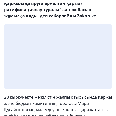
қаржыландыруға арналған қарыз)
ратификациялау туралы" заң жобасын
жұмысқа алды, деп хабарлайды Zakon.kz.
28 қыркүйекте мәжілістің жалпы отырысында Қаржы
және бюджет комитетінің төрағасы Марат
Құсайыновтың мәлімдеуінше, қарыз қаражаты осы
келісім аясында республикалық бюджет