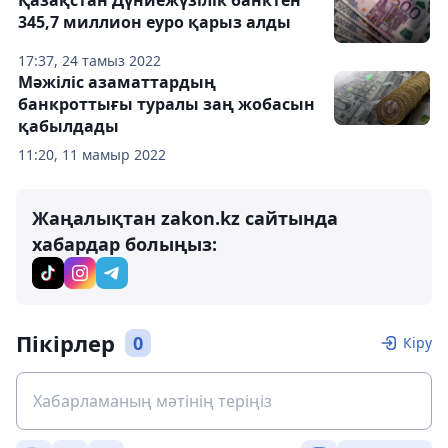
345,7 миллион еуро қарыз алды
17:37, 24 тамыз 2022
Мәжіліс азаматтардың
банкроттығы туралы заң жобасын
қабылдады
11:20, 11 мамыр 2022
Жаңалықтан zakon.kz сайтында
хабардар болыңыз:
Пікірлер
0
Кіру