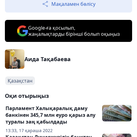
Мақаламен бөлісу
Google-ға қосылып,
жаңалықтарды бірінші болып оқыңыз
Аида Тақабаева
Қазақстан
Оқи отырыңыз
Парламент Халықаралық даму
банкінен 345,7 млн еуро қарыз алу
туралы заң қабылдады
13:33, 17 қараша 2022
Қазақстан Дүниежүзілік банктен