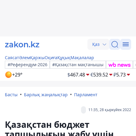
Қаз
Саясат
Әлем
Қаржы
Оқиға
Құқық
Мақалалар
#Референдум-2026
#Қазақстан мақтанышы
+29°
$
467.48
€
539.52
₽
5.73
Басты
Барлық жаңалықтар
Парламент
11:35, 28 қыркүйек 2022
Қазақстан бюджет
тапшылығын жабу үшін