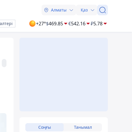
Алматы
Қаз
+27°
$
469.85
€
542.16
₽
5.78
алтері
Соңғы
Танымал