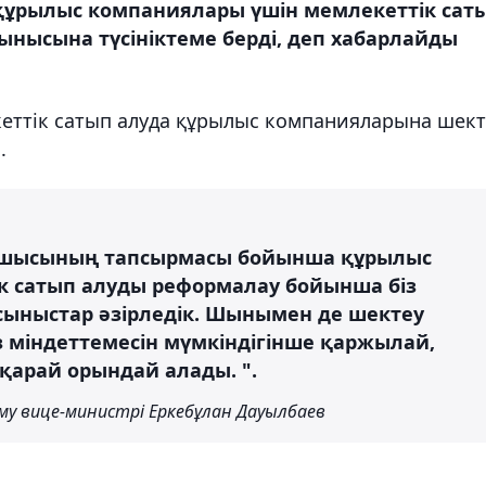
құрылыс компаниялары үшін мемлекеттік сат
ынысына түсініктеме берді, деп хабарлайды
кеттік сатып алуда құрылыс компанияларына шект
.
басшысының тапсырмасы бойынша құрылыс
ік сатып алуды реформалау бойынша біз
ұсыныстар әзірледік. Шынымен де шектеу
з міндеттемесін мүмкіндігінше қаржылай,
қарай орындай алады. ".
у вице-министрі Еркебұлан Дауылбаев