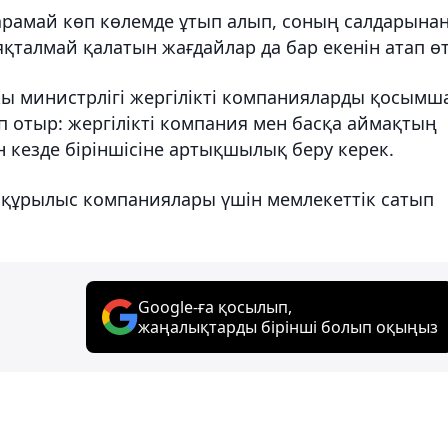
рамай көп көлемде ұтып алып, соның салдарына
талмай қалатын жағдайлар да бар екенін атап өт
ы министрлігі жергілікті компанияларды қосымш
 отыр: жергілікті компания мен басқа аймақтың
 кезде біріншісіне артықшылық беру керек.
 құрылыс компаниялары үшін мемлекеттік сатып
Google-ға қосылып,
жаңалықтарды бірінші болып оқыңыз