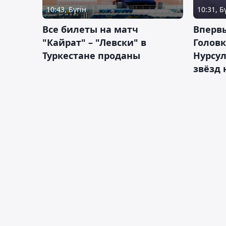
10:43, Бүгін
10:31, Б
Все билеты на матч
Вперв
"Кайрат" – "Левски" в
Головк
Туркестане проданы
Нурсул
звёзд 