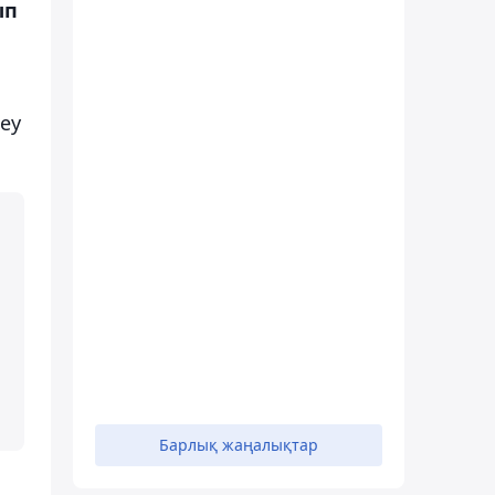
ып
еу
Барлық жаңалықтар