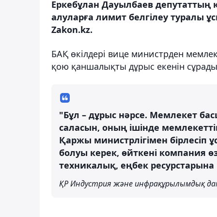
Еркебұлан Дауылбаев депутаттың 
алуларға лимит белгілеу туралы ұс
Zakon.kz.
БАҚ өкілдері вице министрден мемле
қою қаншалықты дұрыс екенін сұрады
"Бұл – дұрыс нәрсе. Мемлекет 
саласын, оның ішінде мемлекетт
Қаржы министрлігімен бірлесіп 
болуы керек, өйткені компания ө
техникалық, еңбек ресурстарына 
ҚР Индустрия және инфрақұрылымдық дам