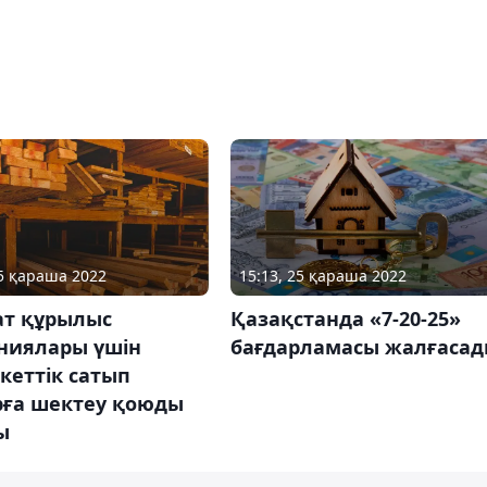
25 қараша 2022
15:13, 25 қараша 2022
ат құрылыс
Қазақстанда «7-20-25»
ниялары үшін
бағдарламасы жалғаса
кеттік сатып
рға шектеу қоюды
ы