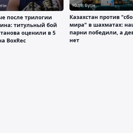
10:19, Бүгін
үгін
Казахстан против "сб
ые после трилогии
мира" в шахматах: н
ина: титульный бой
парни победили, а д
танова оценили в 5
нет
на BoxRec