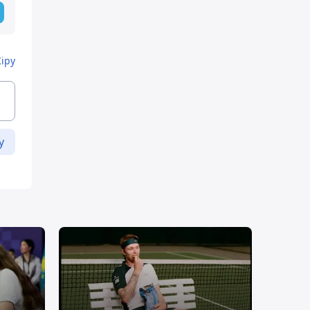
Кіру
у