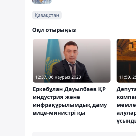
Қазақстан
Оқи отырыңыз
12:37, 06 наурыз 2023
11:59, 
Еркебұлан Дауылбаев ҚР
Депут
индустрия және
компа
инфрақұрылымдық даму
мемле
вице-министрі қы
алула
ұсынд