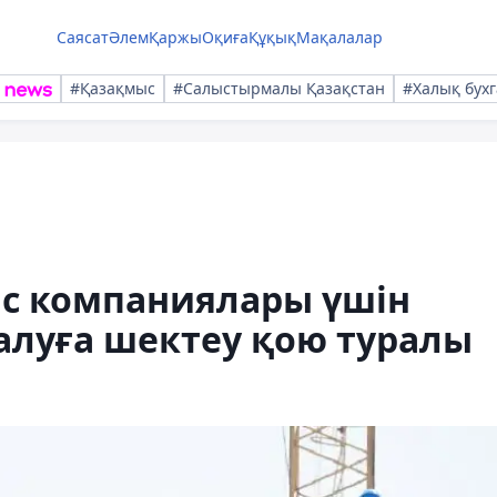
Саясат
Әлем
Қаржы
Оқиға
Құқық
Мақалалар
#Қазақмыс
#Салыстырмалы Қазақстан
#Халық бухг
с компаниялары үшін
алуға шектеу қою туралы