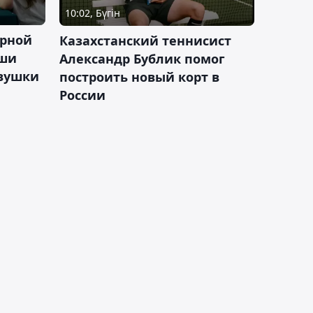
10:02, Бүгін
орной
Казахстанский теннисист
аши
Александр Бублик помог
евушки
построить новый корт в
России