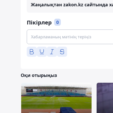
Жаңалықтан zakon.kz сайтында х
Пікірлер
0
Оқи отырыңыз