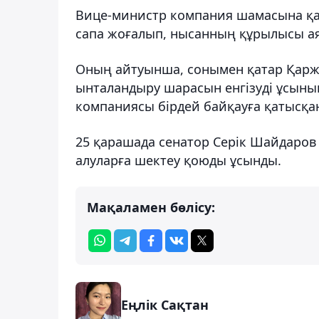
Вице-министр компания шамасына қа
сапа жоғалып, нысанның құрылысы аяқ
Оның айтуынша, сонымен қатар Қарж
ынталандыру шарасын енгізуді ұсынып
компаниясы бірдей байқауға қатысқан
25 қарашада сенатор Серік Шайдаров
алуларға шектеу қоюды ұсынды.
Мақаламен бөлісу:
Еңлік Сақтан