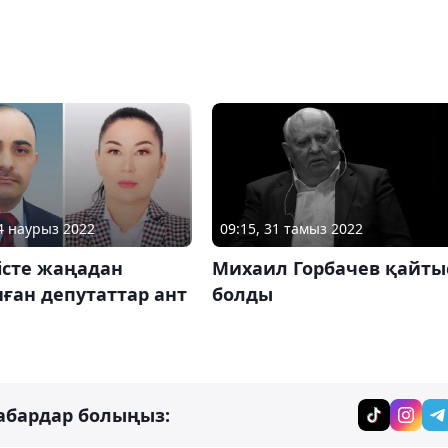
14 наурыз 2022
09:15, 31 тамыз 2022
істе жаңадан
Михаил Горбачев қайты
ған депутаттар ант
болды
абардар болыңыз: