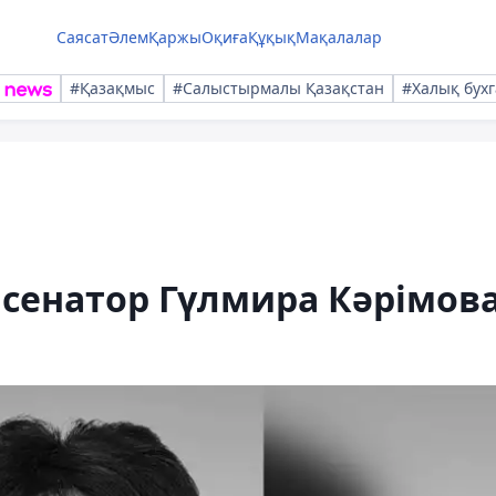
Саясат
Әлем
Қаржы
Оқиға
Құқық
Мақалалар
#Қазақмыс
#Салыстырмалы Қазақстан
#Халық бухг
сенатор Гүлмира Кәрімов