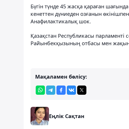
Бүгін түнде 45 жасқа қараған шағынд
кенеттен дүниеден озғанын өкінішпен
Анафилактикалық шок.
Қазақстан Республикасы парламенті 
Райынбекқызының отбасы мен жақынд
Мақаламен бөлісу:
Еңлік Сақтан