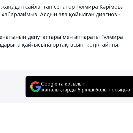
а жаңадан сайланған сенатор Гүлмира Кәрімова
 хабарлаймыз. Алдын ала қойылған диагноз -
сенатының депутаттары мен аппараты Гүлмира
арына қайғысына ортақтасып, көңіл айтты.
Google-ға қосылып,
жаңалықтарды бірінші болып оқыңыз