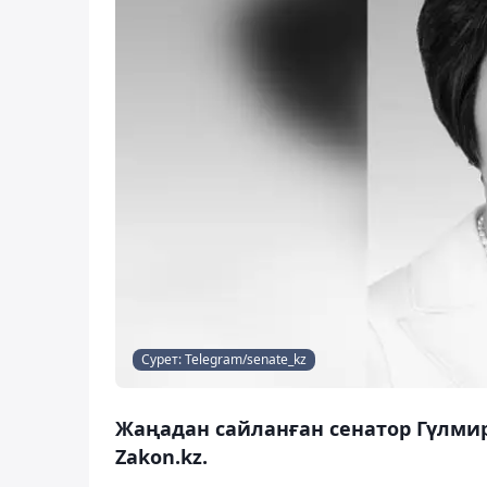
Сурет: Telegram/senate_kz
Жаңадан сайланған сенатор Гүлмир
Zakon.kz.