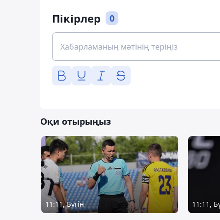
Пікірлер
0
Оқи отырыңыз
11:11, Бүгін
11:11, Б