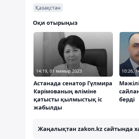
Қазақстан
Оқи отырыңыз
14:19, 01 мамыр 2023
10:26, 
Астанада сенатор Гүлмира
Мәжіл
Кәрімованың өліміне
сайлан
қатысты қылмыстық іс
берді
жабылды
Жаңалықтан zakon.kz сайтында х