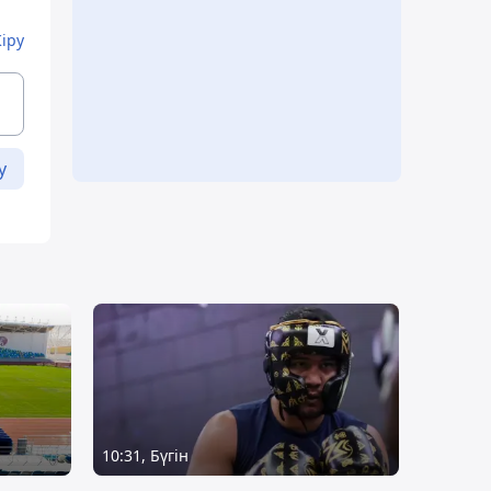
Кіру
у
10:31, Бүгін