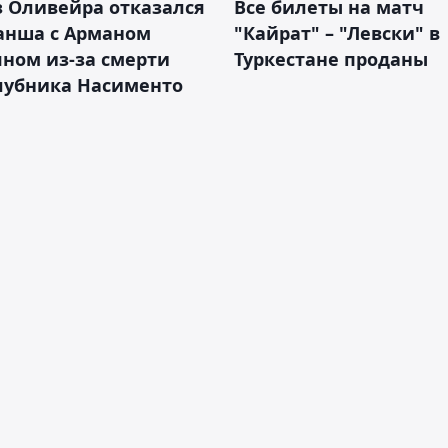
 Оливейра отказался
Все билеты на матч
анша с Арманом
"Кайрат" – "Левски" в
ном из-за смерти
Туркестане проданы
лубника Насименто