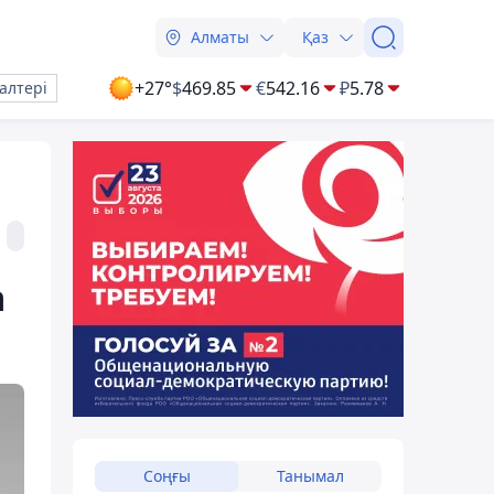
Алматы
Қаз
+27°
$
469.85
€
542.16
₽
5.78
алтері
а
Соңғы
Танымал