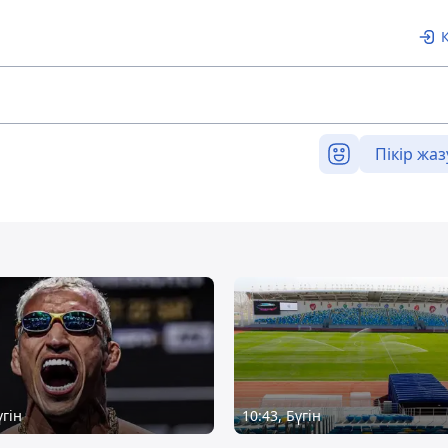
Пікір жаз
үгін
10:43, Бүгін