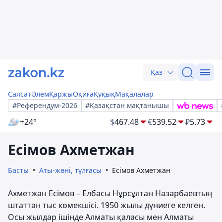
Қаз
Саясат
Әлем
Қаржы
Оқиға
Құқық
Мақалалар
#Референдум-2026
#Қазақстан мақтанышы
+24°
$
467.48
€
539.52
₽
5.73
Есімов Ахметжан
Басты
Аты-жөні, тұлғасы
Есімов Ахметжан
Ахметжан Есімов – Елбасы Нұрсұлтан Назарбаевтың
штаттан тыс көмекшісі. 1950 жылы дүниеге келген.
Осы жылдар ішінде Алматы қаласы мен Алматы