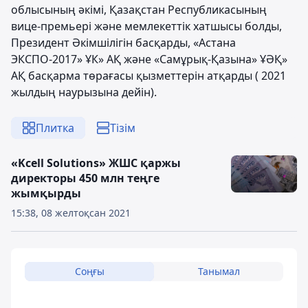
облысының әкімі, Қазақстан Республикасының
вице-премьері және мемлекеттік хатшысы болды,
Президент Әкімшілігін басқарды, «Астана
ЭКСПО-2017» ҰК» АҚ және «Самұрық-Қазына» ҰӘҚ»
АҚ басқарма төрағасы қызметтерін атқарды ( 2021
жылдың наурызына дейін).
Плитка
Тізім
«Kcell Solutions» ЖШС қаржы
директоры 450 млн теңге
жымқырды
15:38, 08 желтоқсан 2021
Соңғы
Танымал