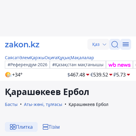
Қаз
Саясат
Әлем
Қаржы
Оқиға
Құқық
Мақалалар
#Референдум-2026
#Қазақстан мақтанышы
+34°
$
467.48
€
539.52
₽
5.73
Қарашөкеев Ербол
Басты
Аты-жөні, тұлғасы
Қарашөкеев Ербол
Плитка
Тізім