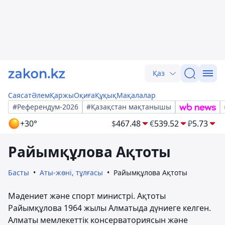
Қаз
Саясат
Әлем
Қаржы
Оқиға
Құқық
Мақалалар
#Референдум-2026
#Қазақстан мақтанышы
+30°
$
467.48
€
539.52
₽
5.73
Райымқұлова Ақтоты
Басты
Аты-жөні, тұлғасы
Райымқұлова Ақтоты
Мәдениет және спорт министрі. Ақтоты
Райымқұлова 1964 жылы Алматыда дүниеге келген.
Алматы мемлекеттік консерваториясын және