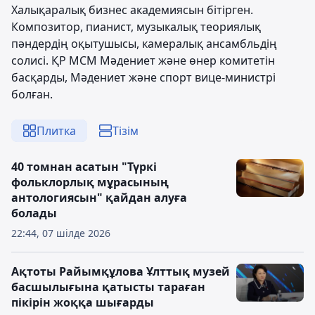
Халықаралық бизнес академиясын бітірген.
Композитор, пианист, музыкалық теориялық
пәндердің оқытушысы, камералық ансамбльдің
солисі. ҚР МСМ Мәдениет және өнер комитетін
басқарды, Мәдениет және спорт вице-министрі
болған.
Плитка
Тізім
40 томнан асатын "Түркі
фольклорлық мұрасының
антологиясын" қайдан алуға
болады
22:44, 07 шілде 2026
Ақтоты Райымқұлова Ұлттық музей
басшылығына қатысты тараған
пікірін жоққа шығарды