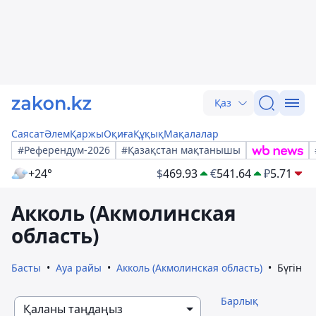
Қаз
Саясат
Әлем
Қаржы
Оқиға
Құқық
Мақалалар
#Референдум-2026
#Қазақстан мақтанышы
+24°
$
469.93
€
541.64
₽
5.71
Акколь (Акмолинская
область)
Басты
Ауа райы
Акколь (Акмолинская область)
Бүгін
Барлық
Қаланы таңдаңыз