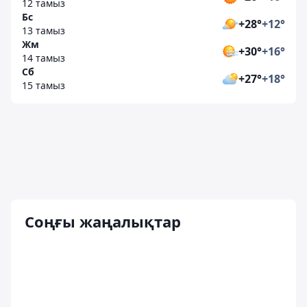
12 тамыз
Бс
+28°
+12°
13 тамыз
Жм
+30°
+16°
14 тамыз
Сб
+27°
+18°
15 тамыз
Соңғы жаңалықтар