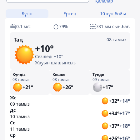
қалалар
Бүгін
Ертең
10 күн бойы
0.1 м/с
79%
731 мм сын.бағ.
Таң
08 тамыз
+10°
Сезіледі +10°
Жауын шашынсыз
Күндіз
Кешке
Түнде
08 тамыз
08 тамыз
09 тамыз
+21°
+26°
+17°
Жс
+32°
+14°
09 тамыз
Дс
+34°
+17°
10 тамыз
Сс
+37°
+18°
11 тамыз
Ср
+26°
+16°