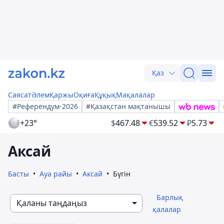
Қаз
Саясат
Әлем
Қаржы
Оқиға
Құқық
Мақалалар
#Референдум-2026
#Қазақстан мақтанышы
+23°
$
467.48
€
539.52
₽
5.73
Аксай
Басты
Ауа райы
Аксай
Бүгін
Барлық
Қаланы таңдаңыз
қалалар