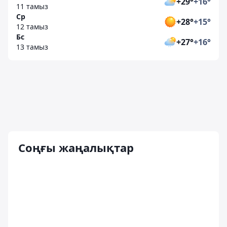
+29°
+16°
11 тамыз
Ср
+28°
+15°
12 тамыз
Бс
+27°
+16°
13 тамыз
Соңғы жаңалықтар