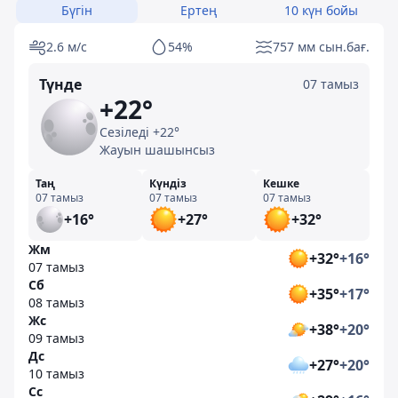
Бүгін
Ертең
10 күн бойы
2.6 м/с
54%
757 мм сын.бағ.
Түнде
07 тамыз
+22°
Сезіледі +22°
Жауын шашынсыз
Таң
Күндіз
Кешке
07 тамыз
07 тамыз
07 тамыз
+16°
+27°
+32°
Жм
+32°
+16°
07 тамыз
Сб
+35°
+17°
08 тамыз
Жс
+38°
+20°
09 тамыз
Дс
+27°
+20°
10 тамыз
Сс