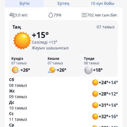
Бүгін
Ертең
10 күн бойы
3.0 м/с
79%
702 мм сын.бағ.
Таң
07 тамыз
+15°
Сезіледі +15°
Жауын шашынсыз
Күндіз
Кешке
Түнде
07 тамыз
07 тамыз
08 тамыз
+26°
+26°
+18°
Сб
+24°
+14°
08 тамыз
Жс
+28°
+12°
09 тамыз
Дс
+31°
+14°
10 тамыз
Сс
+32°
+16°
11 тамыз
Ср