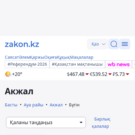
Қаз
Саясат
Әлем
Қаржы
Оқиға
Құқық
Мақалалар
#Референдум-2026
#Қазақстан мақтанышы
+20°
$
467.48
€
539.52
₽
5.73
Акжал
Басты
Ауа райы
Акжал
Бүгін
Барлық
Қаланы таңдаңыз
қалалар