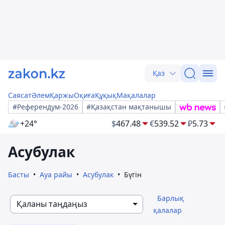
Қаз
Саясат
Әлем
Қаржы
Оқиға
Құқық
Мақалалар
#Референдум-2026
#Қазақстан мақтанышы
+24°
$
467.48
€
539.52
₽
5.73
Асубулак
Басты
Ауа райы
Асубулак
Бүгін
Барлық
Қаланы таңдаңыз
қалалар