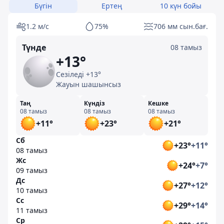
Бүгін
Ертең
10 күн бойы
1.2 м/с
75%
706 мм сын.бағ.
Түнде
08 тамыз
+13°
Сезіледі +13°
Жауын шашынсыз
Таң
Күндіз
Кешке
08 тамыз
08 тамыз
08 тамыз
+11°
+23°
+21°
Сб
+23°
+11°
08 тамыз
Жс
+24°
+7°
09 тамыз
Дс
+27°
+12°
10 тамыз
Сс
+29°
+14°
11 тамыз
Ср