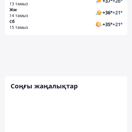
+37°
+26°
13 тамыз
Жм
+36°
+21°
14 тамыз
Сб
+35°
+21°
15 тамыз
Соңғы жаңалықтар