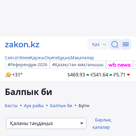
Қаз
Саясат
Әлем
Қаржы
Оқиға
Құқық
Мақалалар
#Референдум-2026
#Қазақстан мақтанышы
+31°
$
469.93
€
541.64
₽
5.71
Балпык би
Басты
Ауа райы
Балпык би
Бүгін
Барлық
Қаланы таңдаңыз
қалалар