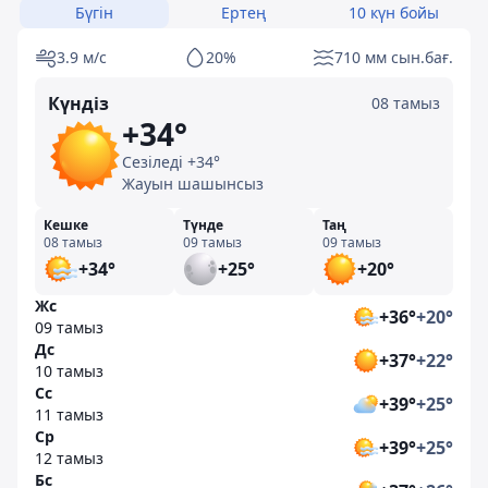
Бүгін
Ертең
10 күн бойы
3.9 м/с
20%
710 мм сын.бағ.
Күндіз
08 тамыз
+34°
Сезіледі +34°
Жауын шашынсыз
Кешке
Түнде
Таң
08 тамыз
09 тамыз
09 тамыз
+34°
+25°
+20°
Жс
+36°
+20°
09 тамыз
Дс
+37°
+22°
10 тамыз
Сс
+39°
+25°
11 тамыз
Ср
+39°
+25°
12 тамыз
Бс