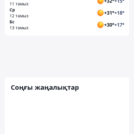
+32°
+15°
11 тамыз
Ср
+31°
+18°
12 тамыз
Бс
+30°
+17°
13 тамыз
Соңғы жаңалықтар