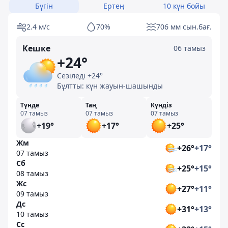
Бүгін
Ертең
10 күн бойы
2.4 м/с
70%
706 мм сын.бағ.
Кешке
06 тамыз
+24°
Сезіледі +24°
Бұлтты: күн жауын-шашынды
Түнде
Таң
Күндіз
07 тамыз
07 тамыз
07 тамыз
+19°
+17°
+25°
Жм
+26°
+17°
07 тамыз
Сб
+25°
+15°
08 тамыз
Жс
+27°
+11°
09 тамыз
Дс
+31°
+13°
10 тамыз
Сс