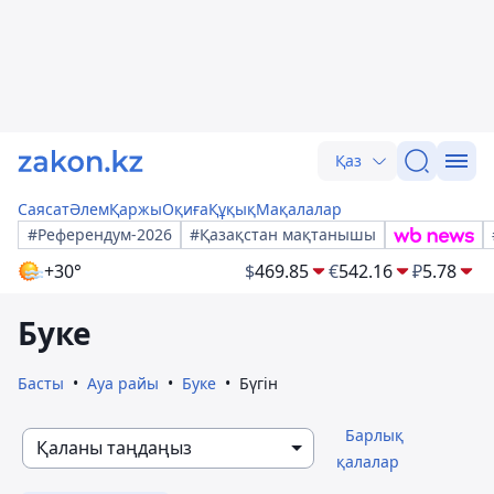
Қаз
Саясат
Әлем
Қаржы
Оқиға
Құқық
Мақалалар
#Референдум-2026
#Қазақстан мақтанышы
+30°
$
469.85
€
542.16
₽
5.78
Буке
Басты
Ауа райы
Буке
Бүгін
Барлық
Қаланы таңдаңыз
қалалар