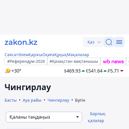
Қаз
Саясат
Әлем
Қаржы
Оқиға
Құқық
Мақалалар
#Референдум-2026
#Қазақстан мақтанышы
+30°
$
469.93
€
541.64
₽
5.71
Чингирлау
Басты
Ауа райы
Чингирлау
Бүгін
Барлық
Қаланы таңдаңыз
қалалар