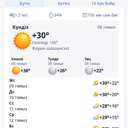
Бүгін
Ертең
10 күн бойы
1.5 м/с
34%
750 мм сын.бағ.
Күндіз
08 тамыз
+30°
Сезіледі +30°
Жауын шашынсыз
Кешке
Түнде
Таң
08 тамыз
09 тамыз
09 тамыз
+36°
+26°
+22°
Жс
+39°
+22°
09 тамыз
Дс
+30°
+20°
10 тамыз
Сс
+28°
+16°
11 тамыз
Ср
+29°
+15°
12 тамыз
Бс