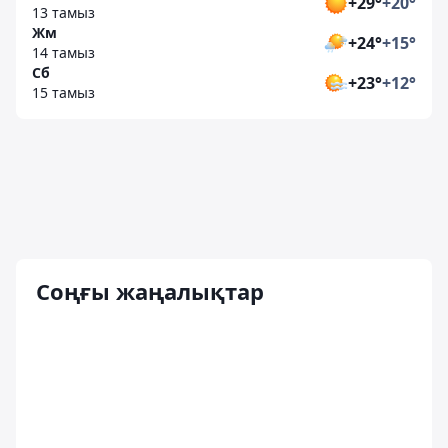
+29°
+20°
13 тамыз
Жм
+24°
+15°
14 тамыз
Сб
+23°
+12°
15 тамыз
Соңғы жаңалықтар