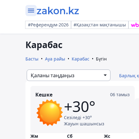
#Референдум-2026
#Қазақстан мақтанышы
Карабас
Басты
Ауа райы
Карабас
Бүгін
Қаланы таңдаңыз
Барлық 
Кешке
06 тамыз
+30°
Сезіледі +30°
Жауын шашынсыз
Жм
Сб
Жс