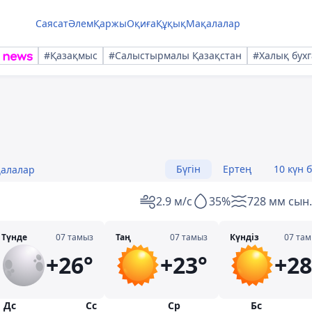
Саясат
Әлем
Қаржы
Оқиға
Құқық
Мақалалар
#Қазақмыс
#Салыстырмалы Қазақстан
#Халық бухг
Бүгін
Ертең
10 күн 
қалалар
2.9 м/с
35%
728 мм сын.
Түнде
07 тамыз
Таң
07 тамыз
Күндіз
07 та
+26°
+23°
+28
Дс
Сс
Ср
Бс