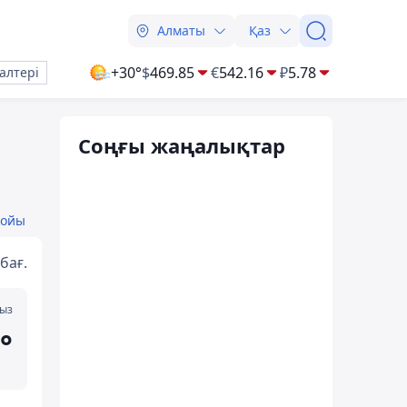
Алматы
Қаз
+30°
$
469.85
€
542.16
₽
5.78
алтері
Соңғы жаңалықтар
бойы
бағ.
мыз
°