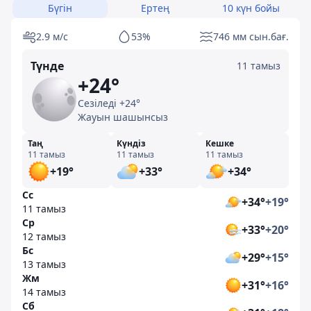
Бүгін
Ертең
10 күн бойы
2.9 м/с
53%
746 мм сын.бағ.
Түнде
11 тамыз
+24°
Сезіледі +24°
Жауын шашынсыз
Таң
Күндіз
Кешке
11 тамыз
11 тамыз
11 тамыз
+19°
+33°
+34°
Сс
+34°
+19°
11 тамыз
Ср
+33°
+20°
12 тамыз
Бс
+29°
+15°
13 тамыз
Жм
+31°
+16°
14 тамыз
Сб