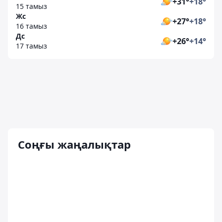
+31°
+18°
15 тамыз
Жс
+27°
+18°
16 тамыз
Дс
+26°
+14°
17 тамыз
Соңғы жаңалықтар