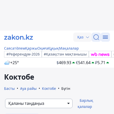
Қаз
Саясат
Әлем
Қаржы
Оқиға
Құқық
Мақалалар
#Референдум-2026
#Қазақстан мақтанышы
+25°
$
469.93
€
541.64
₽
5.71
Коктобе
Басты
Ауа райы
Коктобе
Бүгін
Барлық
Қаланы таңдаңыз
қалалар