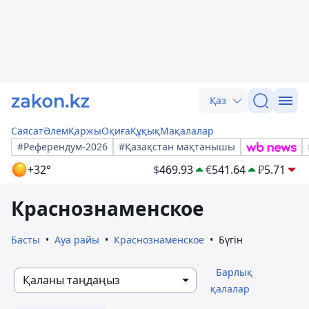
Қаз
Саясат
Әлем
Қаржы
Оқиға
Құқық
Мақалалар
#Референдум-2026
#Қазақстан мақтанышы
+32°
$
469.93
€
541.64
₽
5.71
Краснознаменское
Басты
Ауа райы
Краснознаменское
Бүгін
Барлық
Қаланы таңдаңыз
қалалар