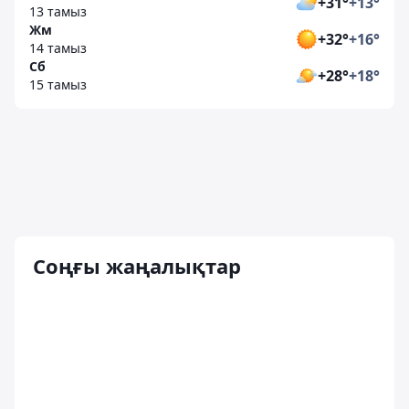
+31°
+13°
13 тамыз
Жм
+32°
+16°
14 тамыз
Сб
+28°
+18°
15 тамыз
Соңғы жаңалықтар