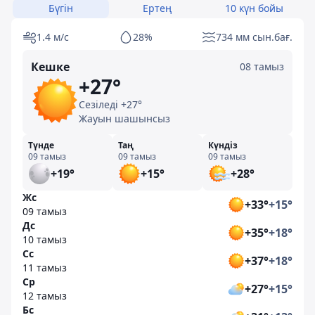
Бүгін
Ертең
10 күн бойы
1.4 м/с
28%
734 мм сын.бағ.
Кешке
08 тамыз
+27°
Сезіледі +27°
Жауын шашынсыз
Түнде
Таң
Күндіз
09 тамыз
09 тамыз
09 тамыз
+19°
+15°
+28°
Жс
+33°
+15°
09 тамыз
Дс
+35°
+18°
10 тамыз
Сс
+37°
+18°
11 тамыз
Ср
+27°
+15°
12 тамыз
Бс