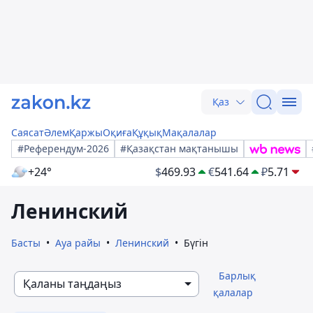
Қаз
Саясат
Әлем
Қаржы
Оқиға
Құқық
Мақалалар
#Референдум-2026
#Қазақстан мақтанышы
+24°
$
469.93
€
541.64
₽
5.71
Ленинский
Басты
Ауа райы
Ленинский
Бүгін
Барлық
Қаланы таңдаңыз
қалалар