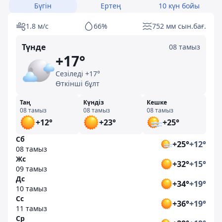
Бүгін
Ертең
10 күн бойы
1.8 м/с
66%
752 мм сын.бағ.
Түнде
08 тамыз
+17°
Сезіледі +17°
Өткінші бұлт
Таң
Күндіз
Кешке
08 тамыз
08 тамыз
08 тамыз
+12°
+23°
+25°
Сб
+25°
+12°
08 тамыз
Жс
+32°
+15°
09 тамыз
Дс
+34°
+19°
10 тамыз
Сс
+36°
+19°
11 тамыз
Ср