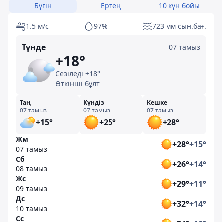
Бүгін
Ертең
10 күн бойы
1.5 м/с
97%
723 мм сын.бағ.
Түнде
07 тамыз
+18°
Сезіледі +18°
Өткінші бұлт
Таң
Күндіз
Кешке
07 тамыз
07 тамыз
07 тамыз
+15°
+25°
+28°
Жм
+28°
+15°
07 тамыз
Сб
+26°
+14°
08 тамыз
Жс
+29°
+11°
09 тамыз
Дс
+32°
+14°
10 тамыз
Сс