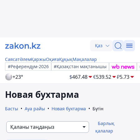
Қаз
Саясат
Әлем
Қаржы
Оқиға
Құқық
Мақалалар
#Референдум-2026
#Қазақстан мақтанышы
+23°
$
467.48
€
539.52
₽
5.73
Новая бухтарма
Басты
Ауа райы
Новая бухтарма
Бүгін
Барлық
Қаланы таңдаңыз
қалалар