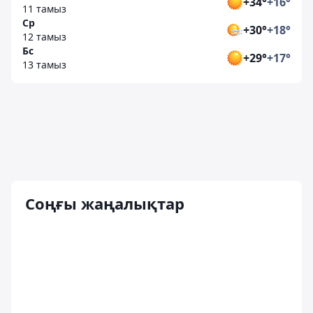
+34°
+16°
11 тамыз
Ср
+30°
+18°
12 тамыз
Бс
+29°
+17°
13 тамыз
Соңғы жаңалықтар