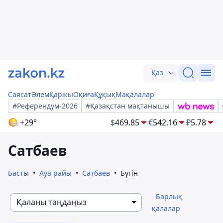
Қаз
Саясат
Әлем
Қаржы
Оқиға
Құқық
Мақалалар
#Референдум-2026
#Қазақстан мақтанышы
+29°
$
469.85
€
542.16
₽
5.78
Сатбаев
Басты
Ауа райы
Сатбаев
Бүгін
Барлық
Қаланы таңдаңыз
қалалар