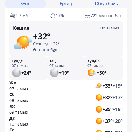
Бүгін
Ертең
10 күн бойы
2.7 м/с
17%
722 мм сын.бағ.
Кешке
06 тамыз
+32°
Сезіледі +32°
Өткінші бұлт
Түнде
Таң
Күндіз
07 тамыз
07 тамыз
07 тамыз
+24°
+19°
+30°
Жм
+33°
+19°
07 тамыз
Сб
+32°
+17°
08 тамыз
Жс
+35°
+18°
09 тамыз
Дс
+37°
+20°
10 тамыз
Сс