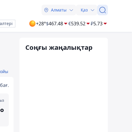
Алматы
Қаз
+28°
$
467.48
€
539.52
₽
5.73
алтері
Соңғы жаңалықтар
бойы
бағ.
мыз
°