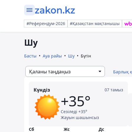
#Референдум-2026
#Қазақстан мақтанышы
Шу
Басты
Ауа райы
Шу
Бүгін
Қаланы таңдаңыз
Барлық 
Күндіз
07 тамыз
+35°
Сезіледі +35°
Жауын шашынсыз
Сб
Жс
Дс