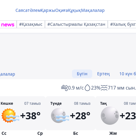
Саясат
Әлем
Қаржы
Оқиға
Құқық
Мақалалар
#Қазақмыс
#Салыстырмалы Қазақстан
#Халық бухг
Бүгін
Ертең
10 күн 
қалалар
0.9 м/с
23%
717 мм сын.
Кешке
07 тамыз
Түнде
08 тамыз
Таң
08 та
+38°
+28°
+23
Сс
Ср
Бс
Жм