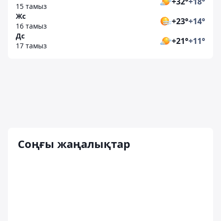
+32°
+18°
15 тамыз
Жс
+23°
+14°
16 тамыз
Дс
+21°
+11°
17 тамыз
Соңғы жаңалықтар