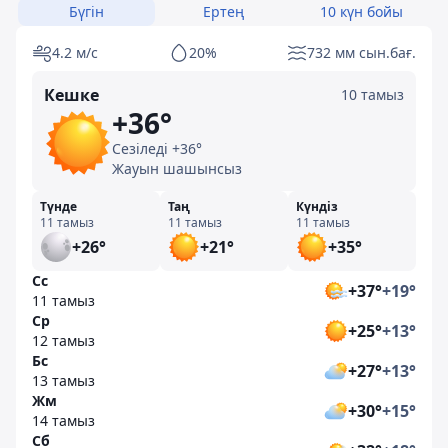
Бүгін
Ертең
10 күн бойы
4.2 м/с
20%
732 мм сын.бағ.
Кешке
10 тамыз
+36°
Сезіледі +36°
Жауын шашынсыз
Түнде
Таң
Күндіз
11 тамыз
11 тамыз
11 тамыз
+26°
+21°
+35°
Сс
+37°
+19°
11 тамыз
Ср
+25°
+13°
12 тамыз
Бс
+27°
+13°
13 тамыз
Жм
+30°
+15°
14 тамыз
Сб