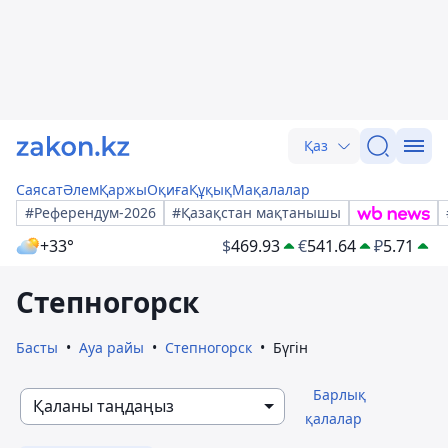
Қаз
Саясат
Әлем
Қаржы
Оқиға
Құқық
Мақалалар
#Референдум-2026
#Қазақстан мақтанышы
+33°
$
469.93
€
541.64
₽
5.71
Степногорск
Басты
Ауа райы
Степногорск
Бүгін
Барлық
Қаланы таңдаңыз
қалалар