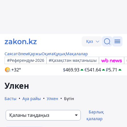
Қаз
Саясат
Әлем
Қаржы
Оқиға
Құқық
Мақалалар
#Референдум-2026
#Қазақстан мақтанышы
+32°
$
469.93
€
541.64
₽
5.71
Улкен
Басты
Ауа райы
Улкен
Бүгін
Барлық
Қаланы таңдаңыз
қалалар