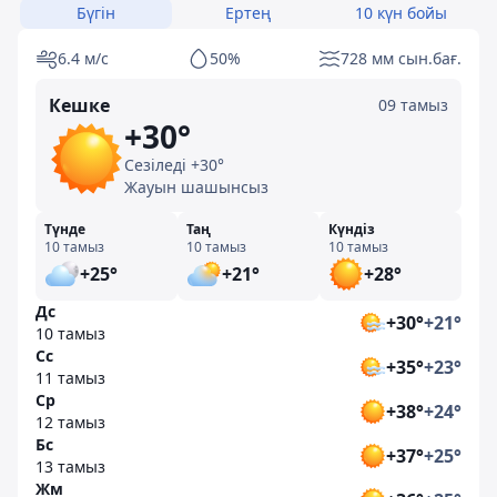
Бүгін
Ертең
10 күн бойы
6.4 м/с
50%
728 мм сын.бағ.
Кешке
09 тамыз
+30°
Сезіледі +30°
Жауын шашынсыз
Түнде
Таң
Күндіз
10 тамыз
10 тамыз
10 тамыз
+25°
+21°
+28°
Дс
+30°
+21°
10 тамыз
Сс
+35°
+23°
11 тамыз
Ср
+38°
+24°
12 тамыз
Бс
+37°
+25°
13 тамыз
Жм