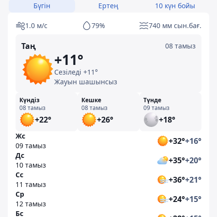
Бүгін
Ертең
10 күн бойы
1.0 м/с
79%
740 мм сын.бағ.
Таң
08 тамыз
+11°
Сезіледі +11°
Жауын шашынсыз
Күндіз
Кешке
Түнде
08 тамыз
08 тамыз
09 тамыз
+22°
+26°
+18°
Жс
+32°
+16°
09 тамыз
Дс
+35°
+20°
10 тамыз
Сс
+36°
+21°
11 тамыз
Ср
+24°
+15°
12 тамыз
Бс