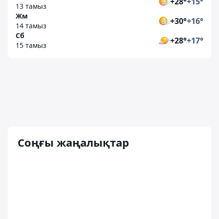
+28°
+15°
13 тамыз
Жм
+30°
+16°
14 тамыз
Сб
+28°
+17°
15 тамыз
Соңғы жаңалықтар