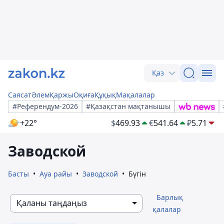
Қаз
Саясат
Әлем
Қаржы
Оқиға
Құқық
Мақалалар
#Референдум-2026
#Қазақстан мақтанышы
+22°
$
469.93
€
541.64
₽
5.71
Заводской
Басты
Ауа райы
Заводской
Бүгін
Барлық
Қаланы таңдаңыз
қалалар