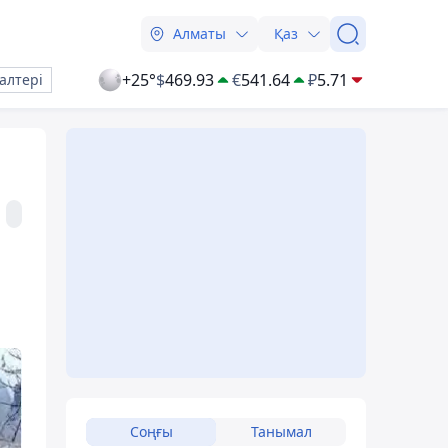
Алматы
Қаз
+25°
$
469.93
€
541.64
₽
5.71
алтері
Соңғы
Танымал