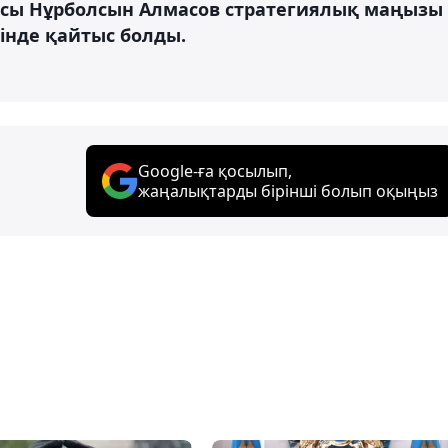
қшысы Нұрболсын Алмасов стратегиялық маңызы
зінде қайтыс болды.
Google-ға қосылып,
жаңалықтарды бірінші болып оқыңыз