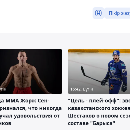
Пікір жаз
үгін
16:42, Бүгін
да ММА Жорж Сен-
"Цель - плей-офф": зв
ризнался, что никогда
казахстанского хокке
учал удовольствия от
Шестаков о новом сез
нков
составе "Барыса"