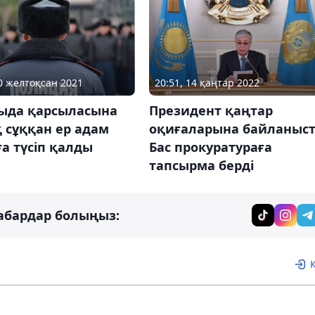
30 желтоқсан 2021
20:51, 14 қаңтар 2022
ыда қарсыласына
Президент қаңтар
 сұққан ер адам
оқиғаларына байланыс
а түсіп қалды
Бас прокуратураға
тапсырма берді
абардар болыңыз: