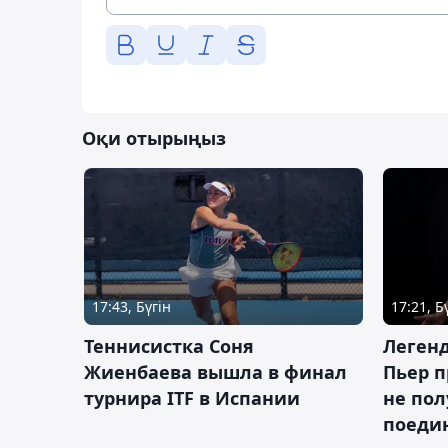
Оқи отырыңыз
17:43, Бүгін
17:21, Б
Теннисистка Соня
Леген
Жиенбаева вышла в финал
Пьер п
турнира ITF в Испании
не пол
поеди