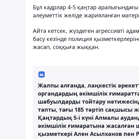
Бұл кадрлар 4-5 қаңтар аралығындағы
әлеуметтік желіде жарияланған мате
Айта кетсек, жүздеген агрессивті адам
басу кезінде полиция қызметкерлерін
жасап, соққыға жыққан.
Жалпы алғанда, лаңкестік әреке
органдардың әкімшілік ғимарат
шабуылдарды тойтару нәтижесін
тапты, тағы 185 тәртіп сақшысы 
Қаңтардың 5-і күні Алмалы ауда
әкімшілік ғимаратына жасалған ш
қызметкері Ален Асылханов пен 