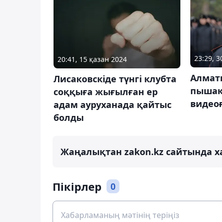
23:29, 
20:41, 15 қазан 2024
Алмат
Лисаковскіде түнгі клубта
пышақ
соққыға жығылған ер
видеоғ
адам ауруханада қайтыс
болды
Жаңалықтан zakon.kz сайтында х
Пікірлер
0