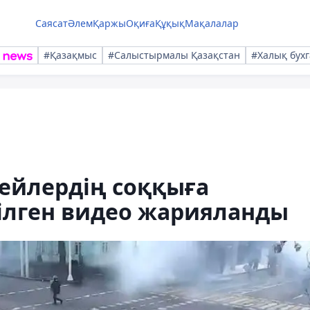
Саясат
Әлем
Қаржы
Оқиға
Құқық
Мақалалар
#Қазақмыс
#Салыстырмалы Қазақстан
#Халық бухг
цейлердің соққыға
рілген видео жарияланды