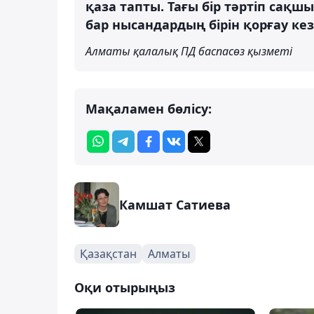
қаза тапты. Тағы бір тәртіп са
бар нысандардың бірін қорғау ке
Алматы қалалық ПД баспасөз қызметі
Мақаламен бөлісу:
Камшат Сатиева
Қазақстан
Алматы
Оқи отырыңыз