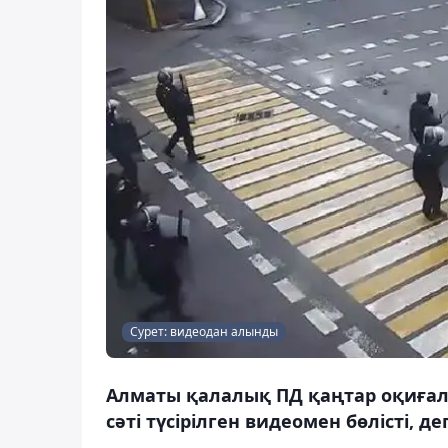
Сурет: видеодан алынды
Алматы қалалық ПД қаңтар оқиғал
сәті түсірілген видеомен бөлісті, д