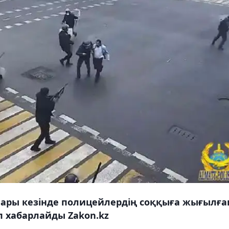
ары кезінде полицейлердің соққыға жығылға
еп хабарлайды Zakon.kz