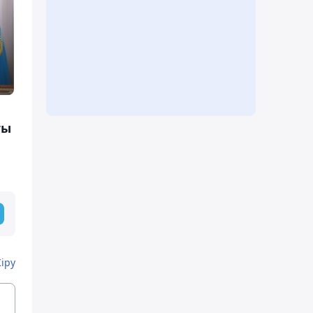
ты
Кіру