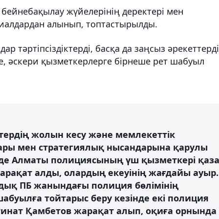
 бейнебақылау жүйелерінің деректері мен
риалдардан алынып, топтастырылды.
дар тәртіпсіздіктерді, басқа да заңсыз әрекеттерді
е, әскери қызметкерлерге бірнеше рет шабуыл
ттердің жолын кесу және мемлекеттік
тары мен стратегиялық нысандарына қарулы
де Алматы полициясының үш қызметкері қаз
жарақат алды, олардың екеуінің жағдайы ауыр.
ндық ПБ жанындағы полиция бөлімінің
абуылға тойтарыс беру кезінде екі полиция
Ринат Қамбетов жарақат алып, оқиға орнында