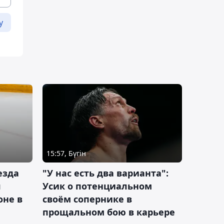
у
15:57, Бүгін
езда
"У нас есть два варианта":
я
Усик о потенциальном
оне в
своём сопернике в
прощальном бою в карьере