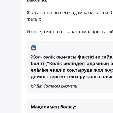
Жол апатынан сегіз адам қаза тапты
жатыр.
Әзірге, тиісті сот сараптамалары таға
Жол-көлік оқиғасы фактісіне сәй
бөлігі ("Көлік рөліндегі адамның
өліміне әкеліп соқтыруда жол жү
дейінгі тергеп-тексеру қолға алы
ҚР ІІМ баспасөз қызметі
Мақаламен бөлісу: