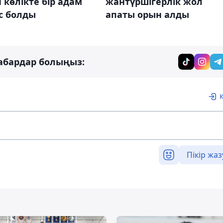
 көлікте бір адам
жантүршігерлік жол
с болды
апаты орын алды
абардар болыңыз:
Пікір жаз