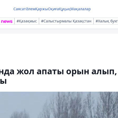
Саясат
Әлем
Қаржы
Оқиға
Құқық
Мақалалар
#Қазақмыс
#Салыстырмалы Қазақстан
#Халық бухг
да жол апаты орын алып,
ты