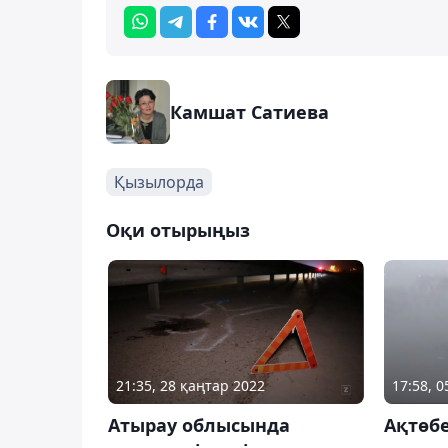
Камшат Сатиева
Қызылорда
Оқи отырыңыз
21:35, 28 қаңтар 2022
17:58, 
Атырау облысында
Ақтөб