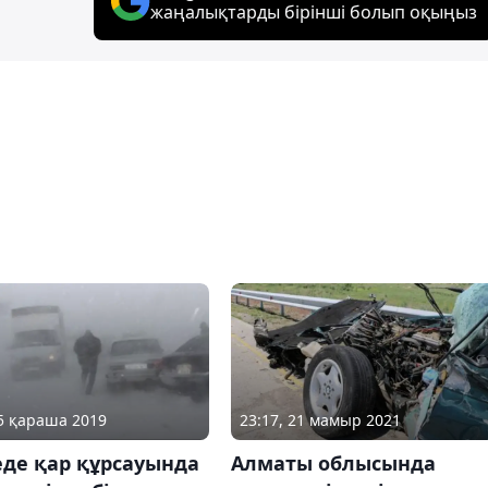
жаңалықтарды бірінші болып оқыңыз
05 қараша 2019
23:17, 21 мамыр 2021
еде қар құрсауында
Алматы облысында