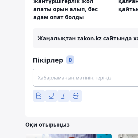
жантүршігерлік жол
қалған
апаты орын алып, бес
қайты
адам опат болды
Жаңалықтан zakon.kz сайтында х
Пікірлер
0
Оқи отырыңыз