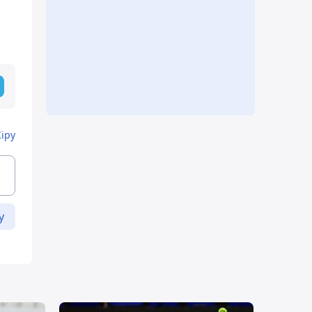
Кіру
у