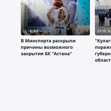
21:16, Бүгін
20:58, Б
В Минспорта раскрыли
"Кулаг
причины возможного
пораж
закрытия БК "Астана"
губерн
облас