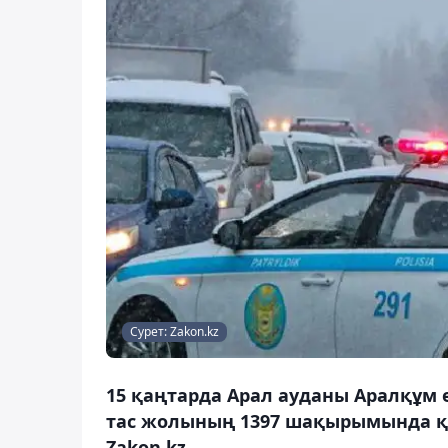
Сурет: Zakon.kz
15 қаңтарда Арал ауданы Аралқұм 
тас жолының 1397 шақырымында қ
Zakon.kz