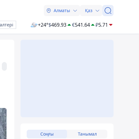
Алматы
Қаз
+24°
$
469.93
€
541.64
₽
5.71
алтері
Соңғы
Танымал