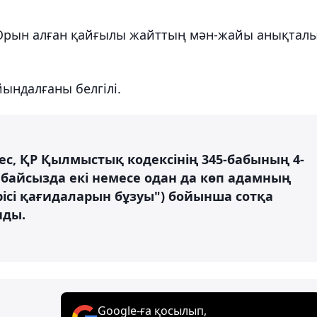
. Орын алған қайғылы жайттың мән-жайы анықтал
йындалғаны белгілі.
кес, ҚР Қылмыстық кодексінің 345-бабының 4-
 абайсызда екі немесе одан да көп адамның
рісі қағидаларын бұзуы") бойынша сотқа
нды.
Google-ға қосылып,