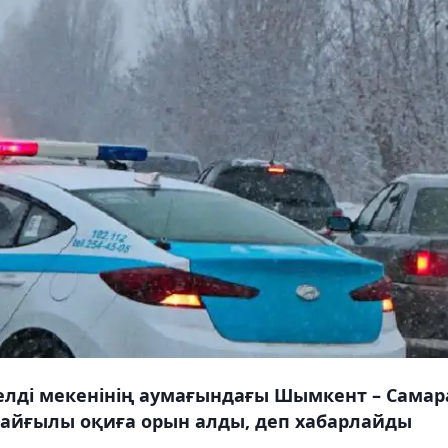
елді мекенінің аумағындағы Шымкент – Самар
айғылы оқиға орын алды, деп хабарлайды