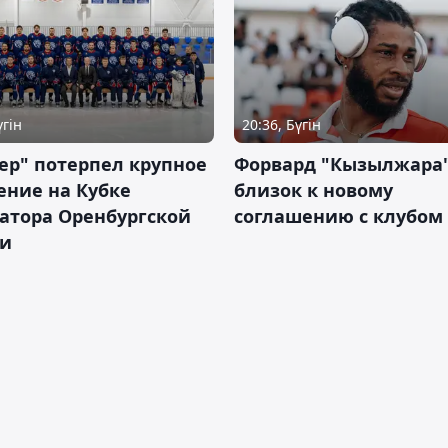
үгін
20:36, Бүгін
ер" потерпел крупное
Форвард "Кызылжара"
ение на Кубке
близок к новому
атора Оренбургской
соглашению с клубом
ти