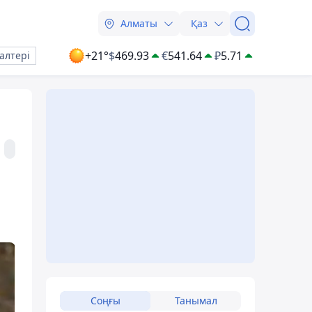
Алматы
Қаз
+21°
$
469.93
€
541.64
₽
5.71
алтері
Соңғы
Танымал