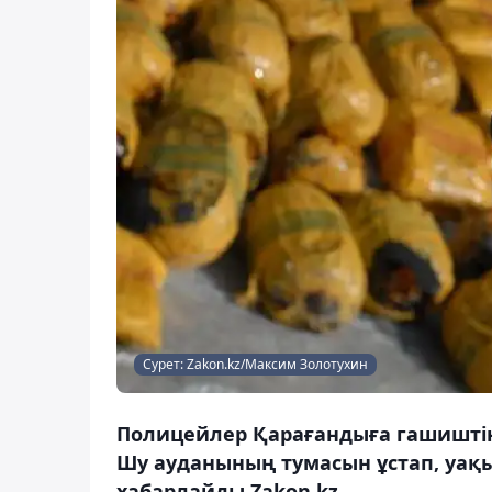
Сурет: Zakon.kz/Максим Золотухин
Полицейлер Қарағандыға гашиштің
Шу ауданының тумасын ұстап, уақ
хабарлайды Zakon.kz