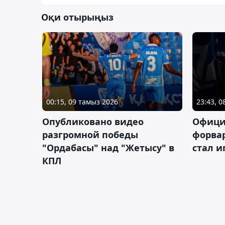
Оқи отырыңыз
00:15, 09 тамыз 2026
23:43, 
Опубликовано видео
Офици
разгромной победы
форва
"Ордабасы" над "Жетысу" в
стал 
КПЛ