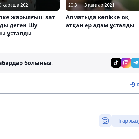
30 қараша 2021
20:31, 13 қаңтар 2021
пке жарылғыш зат
Алматыда көлікке оқ
ды деген Шу
атқан ер адам ұсталды
ны ұсталды
абардар болыңыз:
Пікір жаз