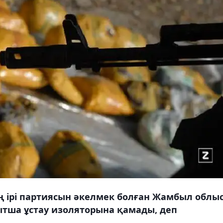
 ірі партиясын әкелмек болған Жамбыл облы
ытша ұстау изоляторына қамады, деп