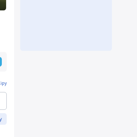
Кіру
у