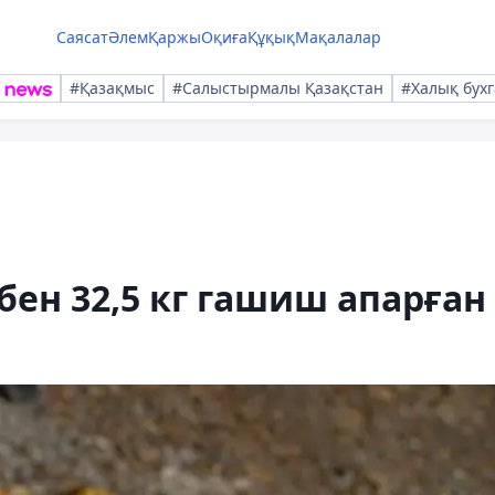
Саясат
Әлем
Қаржы
Оқиға
Құқық
Мақалалар
#Қазақмыс
#Салыстырмалы Қазақстан
#Халық бухг
ен 32,5 кг гашиш апарған