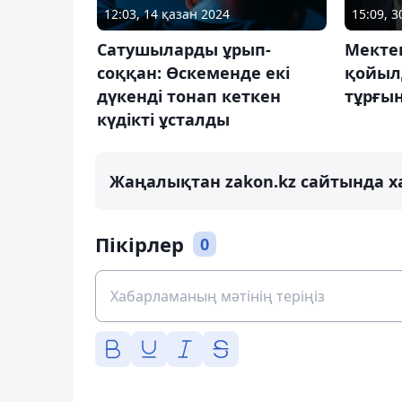
12:03, 14 қазан 2024
15:09, 
Сатушыларды ұрып-
Мекте
соққан: Өскеменде екі
қойыл
дүкенді тонап кеткен
тұрғы
күдікті ұсталды
Жаңалықтан zakon.kz сайтында х
Пікірлер
0