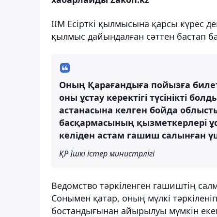
ІІМ Есірткі қылмысына қарсы күрес д
қылмыс дайындалған сәттен бастап б
Оның Қарағандыға пойызға билет
оны ұстау керектігі түсінікті болды
астанасына келген бойда облыст
басқармасының қызметкерлері ұста
келіден астам гашиш салынған ү
ҚР Ішкі істер министрлігі
Ведомство тәркіленген гашиштің салм
Сонымен қатар, оның мүлкі тәркіленіп
бостандығынан айырылуы мүмкін еке