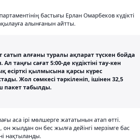
епартаментінің бастығы Ерлан Омарбеков күдікті
ақылауға алынғанын айтты.
 сатып алғаны туралы ақпарат түскен бойда
. Ал таңғы сағат 5:00-де күдіктіні тау-кен
ық есірткі қылмысына қарсы күрес
ды. Жол сөмкесі тәркіленіп, ішінен 32,5
ш пакет табылды.
ағы аса ірі мөлшерге жататынын атап өтті.
, он жылдан он бес жылға дейінгі мерзімге бас
ні нақтыланды.