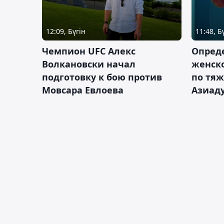
12:09, Бүгін
11:48, Б
Чемпион UFC Алекс
Опреде
Волкановски начал
женско
подготовку к бою против
по тяж
Мовсара Евлоева
Азиад