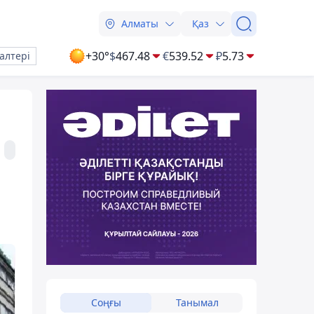
Алматы
Қаз
+30°
$
467.48
€
539.52
₽
5.73
алтері
Соңғы
Танымал