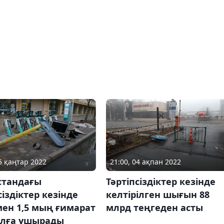
25 қаңтар 2022
21:00, 04 ақпан 2022
стандағы
Тәртіпсіздіктер кезінде
сіздіктер кезінде
келтірілген шығын 88
ен 1,5 мың ғимарат
млрд теңгеден асты
лға ұшырады