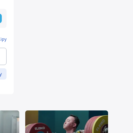
Кіру
у