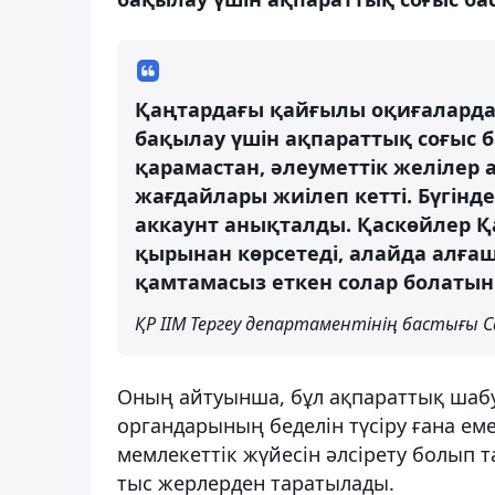
Қаңтардағы қайғылы оқиғаларда
бақылау үшін ақпараттық соғыс 
қарамастан, әлеуметтік желілер 
жағдайлары жиілеп кетті. Бүгінд
аккаунт анықталды. Қаскөйлер Қ
қырынан көрсетеді, алайда алғаш
қамтамасыз еткен солар болатын
ҚР ІІМ Тергеу департаментінің бастығы 
Оның айтуынша, бұл ақпараттық шабу
органдарының беделін түсіру ғана ем
мемлекеттік жүйесін әлсірету болып т
тыс жерлерден таратылады.