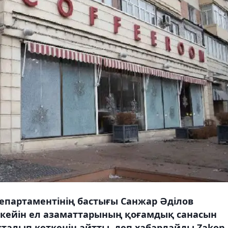
департаментінің бастығы Санжар Әділов
кейін ел азаматтарының қоғамдық санасын
сталып кеткенін айтты, деп хабарлайды Zakon.