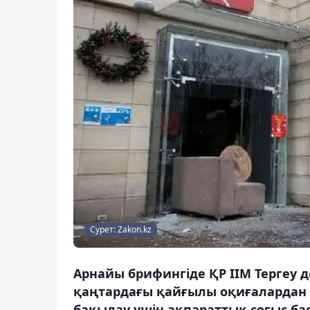
Сурет: Zakon.kz
Арнайы брифингіде ҚР ІІМ Тергеу 
қаңтардағы қайғылы оқиғалардан 
бақылау үшін ақпараттық соғыс ба