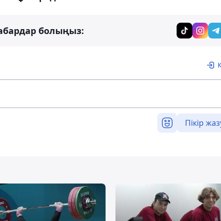
абардар болыңыз:
Пікір жаз