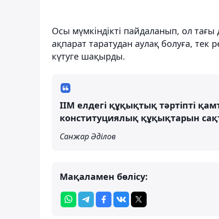
Осы мүмкіндікті пайдаланып, ол тағ
ақпарат таратудан аулақ болуға, тек 
күтуге шақырды.
ІІМ елдегі құқықтық тәртіпті қа
конституциялық құқықтарын сақ
Санжар Әділов
Мақаламен бөлісу: