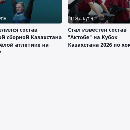
үгін
11:42, Бүгін
лился состав
Стал известен состав
й сборной Казахстана
"Актобе" на Кубок
ёлой атлетике на
Казахстана 2026 по х
у