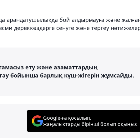
ы да арандатушылыққа бой алдырмауға және жалға
ресми дереккөздерге сенуге және тергеу нәтижеле
мтамасыз ету және азаматтардың
тау бойынша барлық күш-жігерін жұмсайды.
Google-ға қосылып,
жаңалықтарды бірінші болып оқыңыз