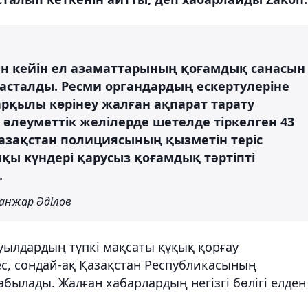
н кейін ел азаматтарының қоғамдық санасын
басталды. Ресми органдардың ескертулеріне
арқылы көрінеу жалған ақпарат тарату
е әлеуметтік желілерде шетелде тіркелген 43
азақстан полициясының қызметін теріс
қы күндері қарусыз қоғамдық тәртіпті
.
Санжар Әділов
ылдардың түпкі мақсаты құқық қорғау
ес, сондай-ақ Қазақстан Республикасының
абылады. Жалған хабарлардың негізгі бөлігі елден