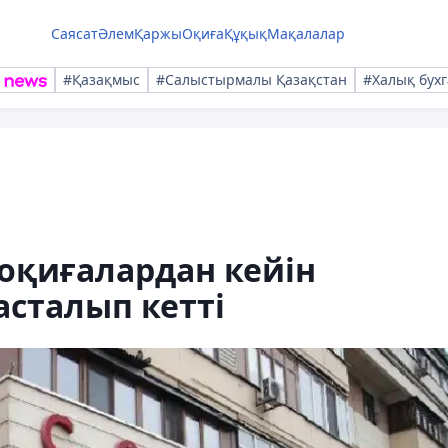
Саясат
Әлем
Қаржы
Оқиға
Құқық
Мақалалар
#Қазақмыс
#Салыстырмалы Қазақстан
#Халық бухг
 оқиғалардан кейін
асталып кетті