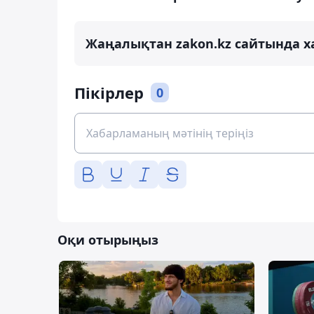
Жаңалықтан zakon.kz сайтында х
Пікірлер
0
Оқи отырыңыз