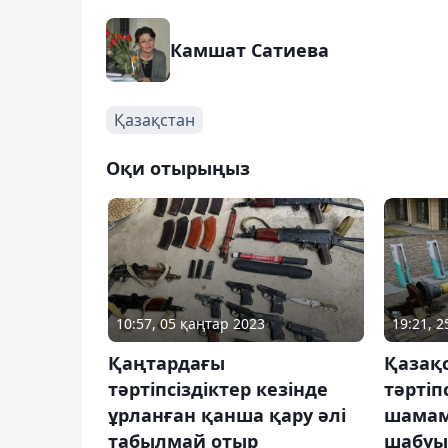
Камшат Сатиева
Қазақстан
Оқи отырыңыз
10:57, 05 қаңтар 2023
19:21, 
Қаңтардағы
Қазақ
тәртіпсіздіктер кезінде
тәртіп
ұрланған қанша қару әлі
шамам
табылмай отыр
шабуы