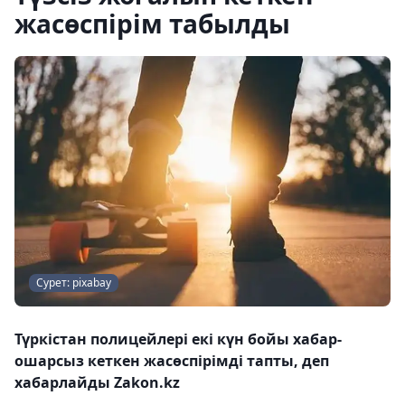
жасөспірім табылды
Сурет: pixabay
Түркістан полицейлері екі күн бойы хабар-
ошарсыз кеткен жасөспірімді тапты, деп
хабарлайды Zakon.kz