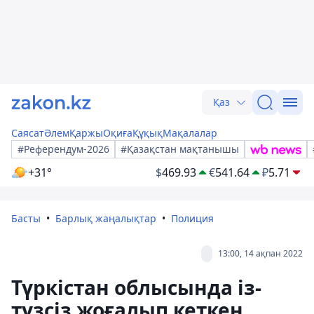
Қаз
Саясат
Әлем
Қаржы
Оқиға
Құқық
Мақалалар
#Референдум-2026
#Қазақстан мақтанышы
+31°
$
469.93
€
541.64
₽
5.71
Басты
Барлық жаңалықтар
Полиция
13:00, 14 ақпан 2022
Түркістан облысында із-
түзсіз жоғалып кеткен