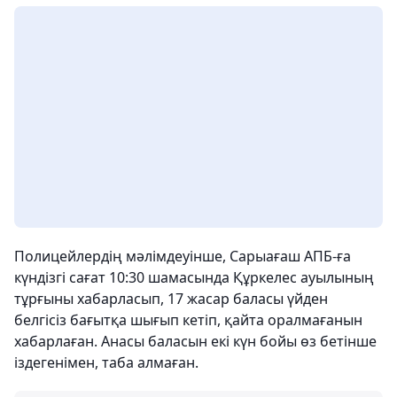
Полицейлердің мәлімдеуінше, Сарыағаш АПБ-ға
күндізгі сағат 10:30 шамасында Құркелес ауылының
тұрғыны хабарласып, 17 жасар баласы үйден
белгісіз бағытқа шығып кетіп, қайта оралмағанын
хабарлаған. Анасы баласын екі күн бойы өз бетінше
іздегенімен, таба алмаған.