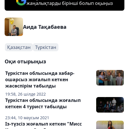
жаңалықтарды бірінші болып оқыңыз
Аида Тақабаева
Қазақстан
Түркістан
Оқи отырыңыз
Түркістан облысында хабар-
ошарсыз жоғалып кеткен
жасөспірім табылды
19:58, 26 шілде 2022
Түркістан облысында жоғалып
кеткен 4 турист табылды
23:44, 10 маусым 2021
Із-түзсіз жоғалып кеткен "Мисс