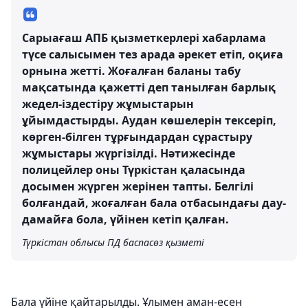
Сарыағаш АПБ қызметкерлері хабарлама
түсе салысымен тез арада әрекет етіп, оқиға
орнына жетті. Жоғалған баланы табу
мақсатында қажетті деп танылған барлық
жедел-іздестіру жұмыстарын
ұйымдастырды. Аудан көшелерін тексеріп,
көрген-білген тұрғындардан сұрастыру
жұмыстары жүргізілді. Нәтижесінде
полицейлер оны Түркістан қаласында
досымен жүрген жерінен тапты. Белгілі
болғандай, жоғалған бала отбасындағы дау-
дамайға бола, үйінен кетіп қалған.
Түркістан облысы ПД баспасөз қызметі
Бала үйіне қайтарылды. Ұлымен аман-есен