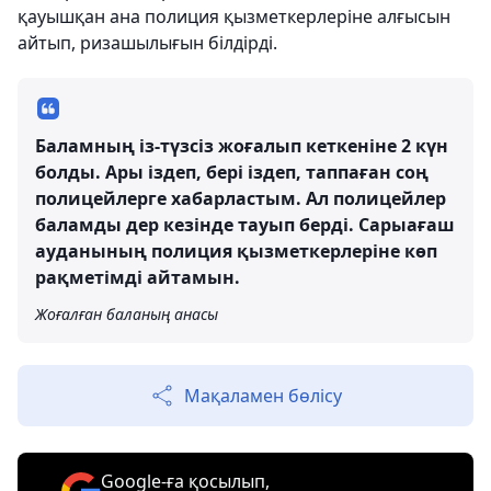
қауышқан ана полиция қызметкерлеріне алғысын
айтып, ризашылығын білдірді.
Баламның із-түзсіз жоғалып кеткеніне 2 күн
болды. Ары іздеп, бері іздеп, таппаған соң
полицейлерге хабарластым. Ал полицейлер
баламды дер кезінде тауып берді. Сарыағаш
ауданының полиция қызметкерлеріне көп
рақметімді айтамын.
Жоғалған баланың анасы
Мақаламен бөлісу
Google-ға қосылып,