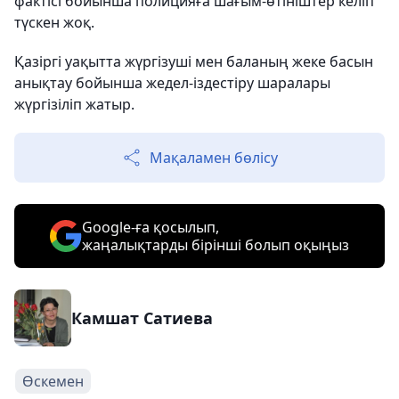
фактісі бойынша полицияға шағым-өтініштер келіп
түскен жоқ.
Қазіргі уақытта жүргізуші мен баланың жеке басын
анықтау бойынша жедел-іздестіру шаралары
жүргізіліп жатыр.
Мақаламен бөлісу
Google-ға қосылып,
жаңалықтарды бірінші болып оқыңыз
Камшат Сатиева
Өскемен