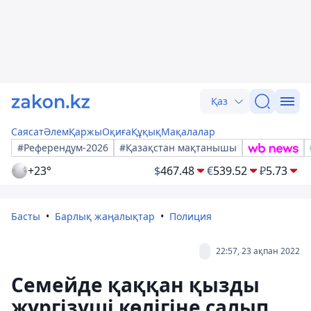
Қаз
Саясат
Әлем
Қаржы
Оқиға
Құқық
Мақалалар
#Референдум-2026
#Қазақстан мақтанышы
+23°
$
467.48
€
539.52
₽
5.73
Басты
Барлық жаңалықтар
Полиция
22:57, 23 ақпан 2022
Семейде қаққан қызды
жүргізуші көлігіне салып