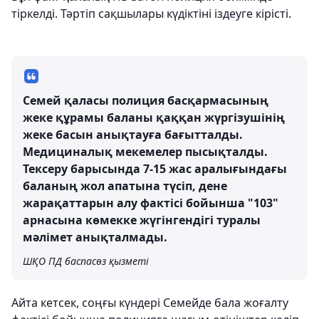
тіркелді. Тәртіп сақшылары күдіктіні іздеуге кірісті.
Семей қаласы полиция басқармасының
жеке құрамы баланы қаққан жүргізушінің
жеке басын анықтауға бағытталды.
Медициналық мекемелер пысықталды.
Тексеру барысында 7-15 жас аралығындағы
баланың жол апатына түсіп, дене
жарақаттарын алу фактісі бойынша "103"
арнасына көмекке жүгінгендігі туралы
мәлімет анықталмады.
ШҚО ПД баспасөз қызметі
Айта кетсек, соңғы күндері Семейде бала жоғалту