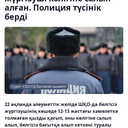
алған. Полиция түсінік
берді
Сурет: СҚО ПД баспасөз қызметі
22 ақпанда әлеуметтік желіде ШҚО-да белгісіз
жүргізушінің көшеде 12-13 жастағы кәмелетке
толмаған қызды қағып, оны көлігіне салып
алып, белгісіз бағытқа алып кеткені туралы