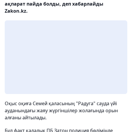
ақпарат пайда болды, деп хабарлайды
Zakon.kz.
Оқыс оқиға Семей қаласының "Радуга" сауда үйі
ауданындағы жаяу жүргіншілер жолағында орын
алғаны айтылады.
Бұл факт қалалық ПБ Затон полиция бөлімінде