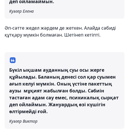
деп ойламаймын.
Куәгер Елена
Әп-сәтте жедел жәрдем де жеткен. Алайда сәбиді
құтқару мүмкін болмаған. Шетінеп кетіпті.
Бүкіл ықшам ауданның суы осы жерге
құйылады. Баланың денесі сол қар суымен
ағып келуі мүмкін. Оның үстіне пакеттың
аузы мұқият жабылған болды. Сәбиін
тастаған адам сау емес, психикалық сырқат
деп ойлаймын. Жануардың өзі күшігін
өлтірмейді ғой.
Куәгер Виктор