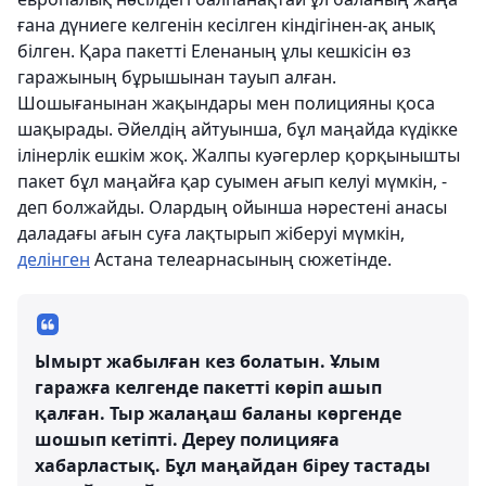
ғана дүниеге келгенін кесілген кіндігінен-ақ анық
білген. Қара пакетті Еленаның ұлы кешкісін өз
гаражының бұрышынан тауып алған.
Шошығанынан жақындары мен полицияны қоса
шақырады. Әйелдің айтуынша, бұл маңайда күдікке
ілінерлік ешкім жоқ. Жалпы куәгерлер қорқынышты
пакет бұл маңайға қар суымен ағып келуі мүмкін, -
деп болжайды. Олардың ойынша нәрестені анасы
даладағы ағын суға лақтырып жіберуі мүмкін,
делінген
Астана телеарнасының сюжетінде.
Ымырт жабылған кез болатын. Ұлым
гаражға келгенде пакетті көріп ашып
қалған. Тыр жалаңаш баланы көргенде
шошып кетіпті. Дереу полицияға
хабарластық. Бұл маңайдан біреу тастады