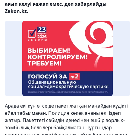
ағып келуі ғажап емес, деп хабарлайды
Zakon.kz.
Арада екі күн өтсе де пакет жатқан маңайдан күдікті
әйел табылмаған. Полиция көкек ананы әлі іздеп
жатыр. Пакеттегі сәбидің денесінен ешбір зорлық-
зомбылық белгілері байқалмаған. Тұрғындар
европалық нәсілдегі балпанақтай ұл баланың жаңа