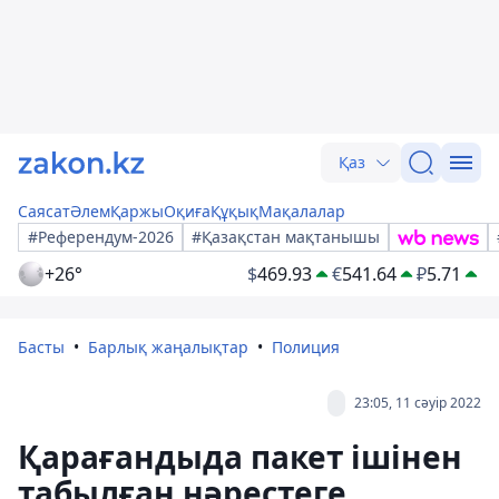
Қаз
Саясат
Әлем
Қаржы
Оқиға
Құқық
Мақалалар
#Референдум-2026
#Қазақстан мақтанышы
+26°
$
469.93
€
541.64
₽
5.71
Басты
Барлық жаңалықтар
Полиция
23:05, 11 сәуір 2022
Қарағандыда пакет ішінен
табылған нәрестеге