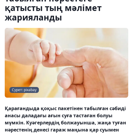
қатысты тың мәлімет
жарияланды
Сурет: pixabay
Қарағандыда қоқыс пакетінен табылған сәбиді
анасы даладағы ағын суға тастаған болуы
мүмкін. Куәгерлердің болжауынша, жаңа туған
нәрестенің денесі гараж маңына қар суымен