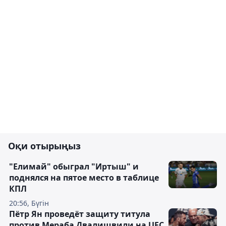
Оқи отырыңыз
"Елимай" обыграл "Иртыш" и
поднялся на пятое место в таблице
КПЛ
20:56, Бүгін
Пётр Ян проведёт защиту титула
против Мераба Двалишвили на UFC