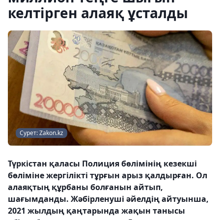
келтірген алаяқ ұсталды
Сурет: Zakon.kz
Түркістан қаласы Полиция бөлімінің кезекші
бөліміне жергілікті тұрғын арыз қалдырған. Ол
алаяқтың құрбаны болғанын айтып,
шағымданды. Жәбірленуші әйелдің айтуынша,
2021 жылдың қаңтарында жақын танысы