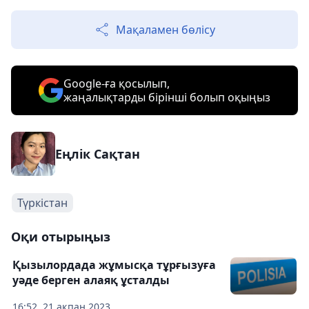
Мақаламен бөлісу
Google-ға қосылып,
жаңалықтарды бірінші болып оқыңыз
Еңлік Сақтан
Түркістан
Оқи отырыңыз
Қызылордада жұмысқа тұрғызуға
уәде берген алаяқ ұсталды
16:52, 21 ақпан 2023