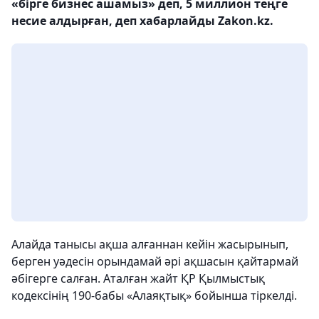
«бірге бизнес ашамыз» деп, 5 миллион теңге
несие алдырған, деп хабарлайды Zakon.kz.
Алайда танысы ақша алғаннан кейін жасырынып,
берген уәдесін орындамай әрі ақшасын қайтармай
әбігерге салған. Аталған жайт ҚР Қылмыстық
кодексінің 190-бабы «Алаяқтық» бойынша тіркелді.