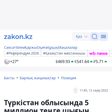
Қаз
Саясат
Әлем
Қаржы
Оқиға
Құқық
Мақалалар
#Референдум-2026
#Қазақстан мақтанышы
+27°
$
469.93
€
541.64
₽
5.71
Басты
Барлық жаңалықтар
Полиция
11:45, 12 сәуір 2022
Түркістан облысында 5
миллион теңге шығын