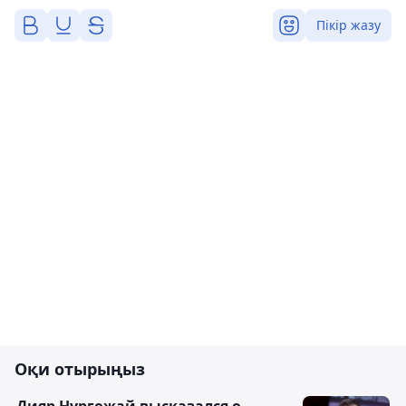
Пікір жазу
Оқи отырыңыз
Дияр Нургожай высказался о