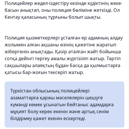
Полицейлер жедел-іздестіру кезінде күдіктінің жеке-
басын анықтап, оны полиция бөліміне жеткізді. Ол
Кентау қаласының тұрғыны болып шықты.
Полиция қызметкерлері ұсталған ер адамның алдау
жолымен алған ақшаны өзінің қажетіне жаратып
жібергенін анықтады. Қазір аталған жайт бойынша
сотқа дейінгі тергеу амалы жүргізіліп жатыр. Тәртіп
сақшылары алаяқтың бұдан басқа да қылмыстарға
қатысы бар-жоғын тексеріп жатыр.
Түркістан облысының полицейлері
азаматтарға қаржы мәселелерін шешуге
күмәнді көмек ұсынатын бейтаныс адамдарға
мұқият болу керек екенін және артық сенім
білдірмеу қажет екенін ескертеді.