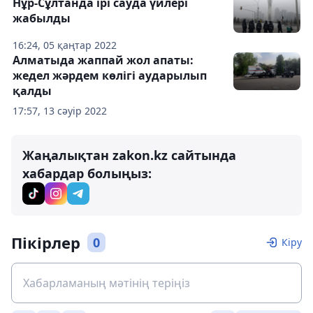
Нұр-Сұлтанда ірі сауда үйлері
жабылды
16:24, 05 қаңтар 2022
Алматыда жаппай жол апаты:
жедел жәрдем көлігі аударылып
қалды
17:57, 13 сәуір 2022
Жаңалықтан zakon.kz сайтында
хабардар болыңыз:
Пікірлер
0
Кіру