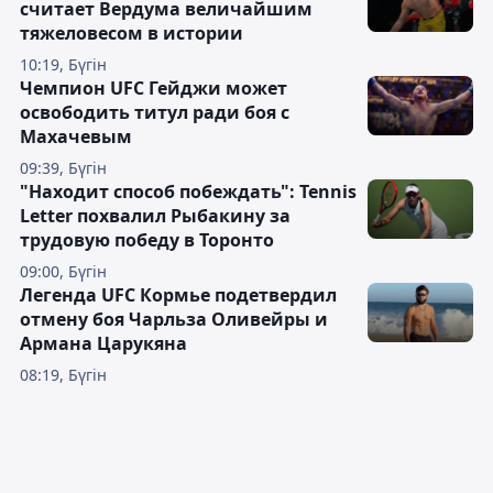
считает Вердума величайшим
тяжеловесом в истории
10:19, Бүгін
Чемпион UFC Гейджи может
освободить титул ради боя с
Махачевым
09:39, Бүгін
"Находит способ побеждать": Tennis
Letter похвалил Рыбакину за
трудовую победу в Торонто
09:00, Бүгін
Легенда UFC Кормье подетвердил
отмену боя Чарльза Оливейры и
Армана Царукяна
08:19, Бүгін