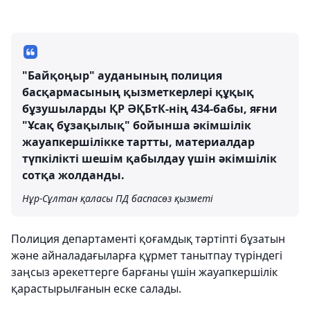
"Байқоңыр" ауданының полиция
басқармасының қызметкерлері құқық
бұзушыларды ҚР ӘҚБтК-нің 434-бабы, яғни
"Ұсақ бұзақылық" бойынша әкімшілік
жауапкершілікке тартты, материалдар
түпкілікті шешім қабылдау үшін әкімшілік
сотқа жолданды.
Нұр-Сұлтан қаласы ПД баспасөз қызметі
Полиция департаменті қоғамдық тәртіпті бұзатын
және айналадағыларға құрмет танытпау түріндегі
заңсыз әрекеттерге барғаны үшін жауапкершілік
қарастырылғанын еске салады.