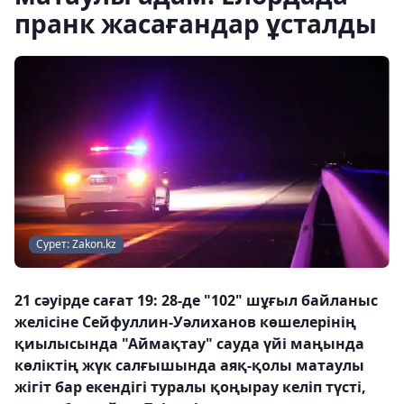
пранк жасағандар ұсталды
Сурет: Zakon.kz
21 сәуірде сағат 19: 28-де "102" шұғыл байланыс
желісіне Сейфуллин-Уәлиханов көшелерінің
қиылысында "Аймақтау" сауда үйі маңында
көліктің жүк салғышында аяқ-қолы матаулы
жігіт бар екендігі туралы қоңырау келіп түсті,