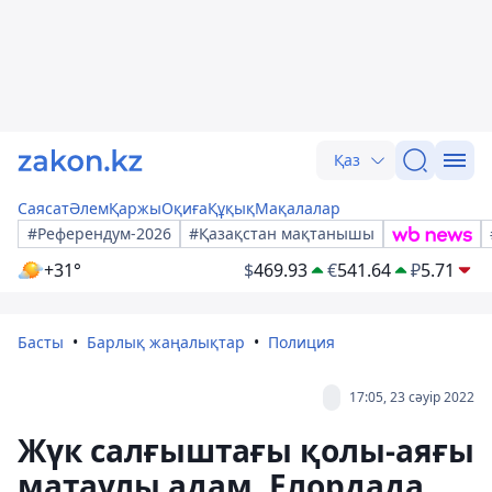
Қаз
Саясат
Әлем
Қаржы
Оқиға
Құқық
Мақалалар
#Референдум-2026
#Қазақстан мақтанышы
+31°
$
469.93
€
541.64
₽
5.71
Басты
Барлық жаңалықтар
Полиция
17:05, 23 сәуір 2022
Жүк салғыштағы қолы-аяғы
матаулы адам. Елордада