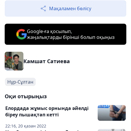
Мақаламен бөлісу
Google-ға қосылып,
жаңалықтарды бірінші болып оқыңыз
Камшат Сатиева
Нұр-Сұлтан
Оқи отырыңыз
Елордада жұмыс орнында әйелді
біреу пышақтап кетті
22:16, 20 қазан 2022