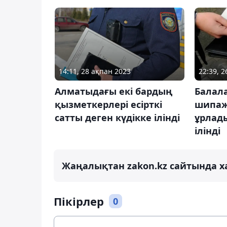
14:11, 28 ақпан 2023
22:39, 
Алматыдағы екі бардың
Балал
қызметкерлері есірткі
шипаж
сатты деген күдікке ілінді
ұрлады
ілінді
Жаңалықтан zakon.kz сайтында х
Пікірлер
0