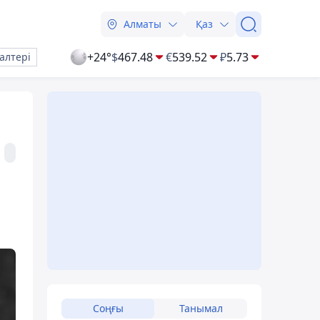
Алматы
Қаз
+24°
$
467.48
€
539.52
₽
5.73
алтері
Соңғы
Танымал