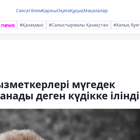
Саясат
Әлем
Қаржы
Оқиға
Құқық
Мақалалар
#Қазақмыс
#Салыстырмалы Қазақстан
#Халық бухг
ызметкерлері мүгедек
нады деген күдікке ілінді