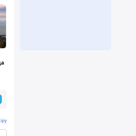
да
Кіру