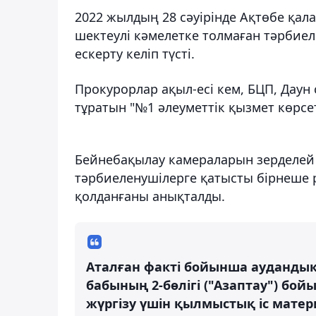
2022 жылдың 28 сәуірінде Ақтөбе қал
шектеулі кәмелетке толмаған тәрбие
ескерту келіп түсті.
Прокурорлар ақыл-есі кем, БЦП, Даун
тұратын "№1 әлеуметтік қызмет көрсе
Бейнебақылау камераларын зерделей 
тәрбиеленушілерге қатысты бірнеше ре
қолданғаны анықталды.
Аталған факті бойынша аудандық
бабының 2-бөлігі ("Азаптау") бойы
жүргізу үшін қылмыстық іс мате