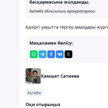
басқармасына жолданды.
Ақтөбе облысының прокуратурасы
Қазіргі уақытта тергеу амалдары жүргі
Мақаламен бөлісу:
Камшат Сатиева
Ақтөбе
Оқи отырыңыз