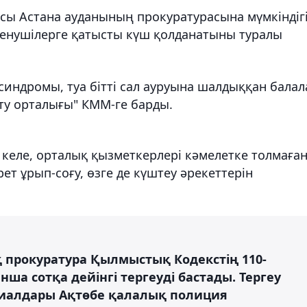
асы Астана ауданының прокуратурасына мүмкіндіг
ленушілерге қатысты күш қолданатыны туралы
 синдромы, туа бітті сал ауруына шалдыққан балал
ту орталығы" КММ-ге барды.
келе, орталық қызметкерлері кәмелетке толмаға
т ұрып-соғу, өзге де күштеу әрекеттерін
 прокуратура Қылмыстық Кодекстің 110-
нша сотқа дейінгі тергеуді бастады. Тергеу
риалдары Ақтөбе қалалық полиция