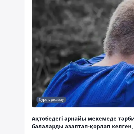
Сурет: pixabay
Ақтөбедегі арнайы мекемеде тәр
балаларды азаптап-қорлап келген,