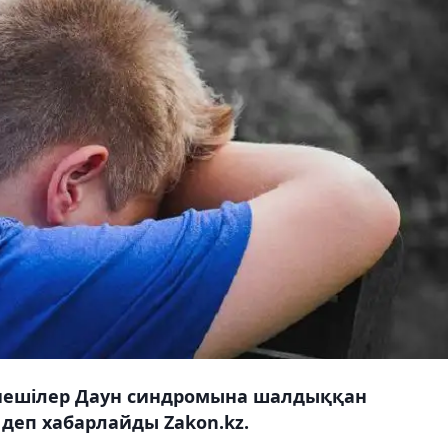
биешілер Даун синдромына шалдыққан
 деп хабарлайды Zakon.kz.