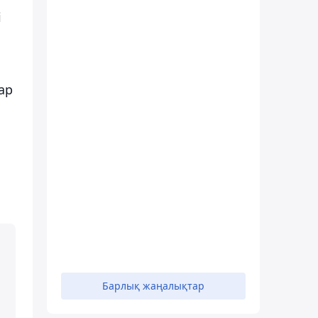
і
ар
н
Барлық жаңалықтар