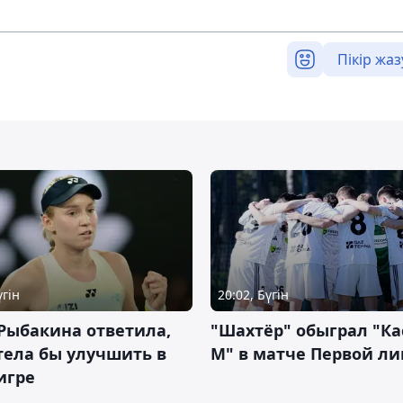
Пікір жаз
үгін
20:02, Бүгін
Рыбакина ответила,
"Шахтёр" обыграл "К
тела бы улучшить в
М" в матче Первой ли
игре