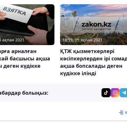
18:59, 05 ақпан 2021
26 ақпан 2021
ҚТЖ қызметкерлері
арға арналған
кәсіпкерлерден ірі сома
ай басшысы ақша
ақша бопсалады деген
 деген күдікке
күдікке ілінді
абардар болыңыз: