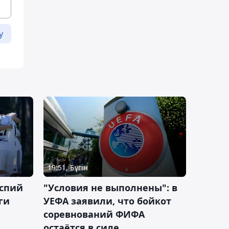
у
19:51, Бүгін
аспий
"Условия не выполнены": в
ги
УЕФА заявили, что бойкот
соревнований ФИФА
остаётся в силе