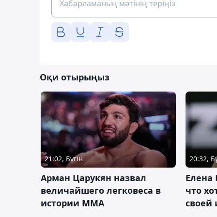
Оқи отырыңыз
21:02, Бүгін
20:32, Б
Арман Царукян назвал
Елена 
величайшего легковеса в
что хо
истории ММА
своей 