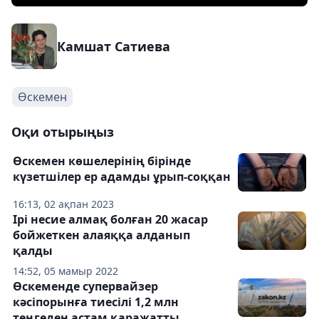
Камшат Сатиева
Өскемен
Оқи отырыңыз
Өскемен көшелерінің бірінде
күзетшілер ер адамды ұрып-соққан
16:13, 02 ақпан 2023
Ірі несие алмақ болған 20 жасар
бойжеткен алаяққа алданып
қалды
14:52, 05 мамыр 2022
Өскеменде супервайзер
кәсіпорынға тиесілі 1,2 млн
теңгеден астам қаражатты