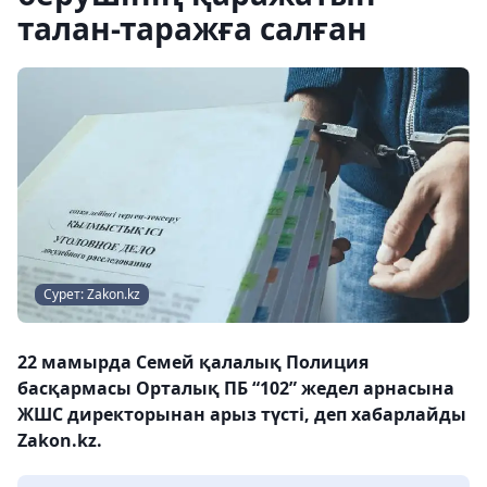
талан-таражға салған
Сурет: Zakon.kz
22 мамырда Семей қалалық Полиция
басқармасы Орталық ПБ “102” жедел арнасына
ЖШС директорынан арыз түсті, деп хабарлайды
Zakon.kz.