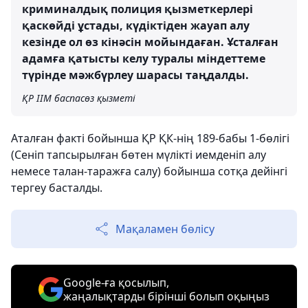
криминалдық полиция қызметкерлері
қаскөйді ұстады, күдіктіден жауап алу
кезінде ол өз кінәсін мойындаған. Ұсталған
адамға қатысты келу туралы міндеттеме
түрінде мәжбүрлеу шарасы таңдалды.
ҚР ІІМ баспасөз қызметі
Аталған факті бойынша ҚР ҚК-нің 189-бабы 1-бөлігі
(Сенiп тапсырылған бөтен мүлiктi иемденiп алу
немесе талан-таражға салу) бойынша сотқа дейінгі
тергеу басталды.
Мақаламен бөлісу
Google-ға қосылып,
жаңалықтарды бірінші болып оқыңыз