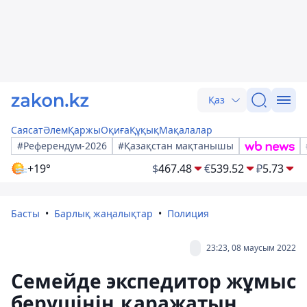
Қаз
Саясат
Әлем
Қаржы
Оқиға
Құқық
Мақалалар
#Референдум-2026
#Қазақстан мақтанышы
+19°
$
467.48
€
539.52
₽
5.73
Басты
Барлық жаңалықтар
Полиция
23:23, 08 маусым 2022
Семейде экспедитор жұмыс
берушінің қаражатын