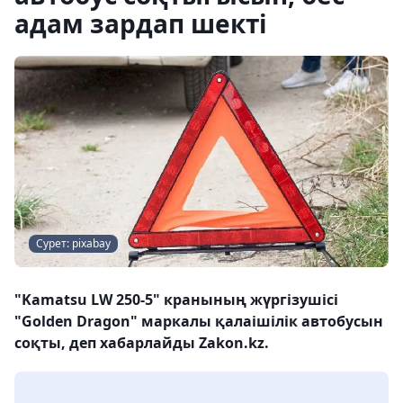
адам зардап шекті
Сурет: pixabay
"Kamatsu LW 250-5" кранының жүргізушісі
"Golden Dragon" маркалы қалаішілік автобусын
соқты, деп хабарлайды Zakon.kz.