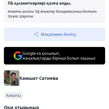
ПБ қызметкерлері қолға алды.
Алматы қаласы ПД Анықтау басқармасының бастығы
Олжас Шәріпов
Мақаламен бөлісу
Google-ға қосылып,
жаңалықтарды бірінші болып оқыңыз
Камшат Сатиева
Алматы
Оқи отырыңыз