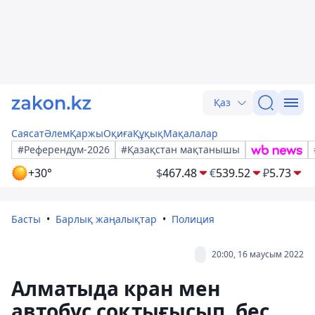
Қаз
Саясат
Әлем
Қаржы
Оқиға
Құқық
Мақалалар
#Референдум-2026
#Қазақстан мақтанышы
+30°
$
467.48
€
539.52
₽
5.73
Басты
Барлық жаңалықтар
Полиция
20:00, 16 маусым 2022
Алматыда кран мен
автобус соқтығысып, бес