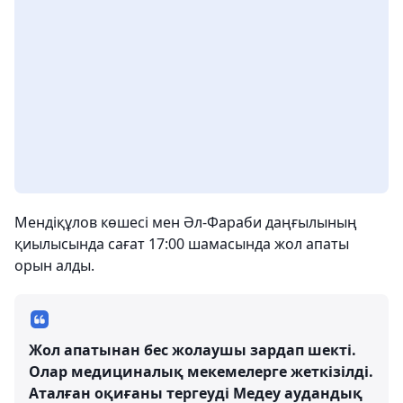
Мендіқұлов көшесі мен Әл-Фараби даңғылының
қиылысында сағат 17:00 шамасында жол апаты
орын алды.
Жол апатынан бес жолаушы зардап шекті.
Олар медициналық мекемелерге жеткізілді.
Аталған оқиғаны тергеуді Медеу аудандық