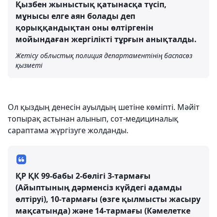
Қызбен жыныстық қатынасқа түсіп,
мұнысы елге аян болады деп
қорыққандықтан оны өлтіргенін
мойындаған жергілікті тұрғын анықталды.
Жетісу облыстық полиция департаментінің баспасөз
қызметі
Ол қыздың денесін ауылдың шетіне көміпті. Мәйіт
топырақ астынан алынып, сот-медициналық
сараптама жүргізуге жолданды.
ҚР ҚК 99-бабы 2-бөлігі 3-тармағы
(Айыптының дәрменсіз күйдегі адамды
өлтіруі), 10-тармағы (өзге қылмысты жасыру
мақсатында) және 14-тармағы (Кәмелетке