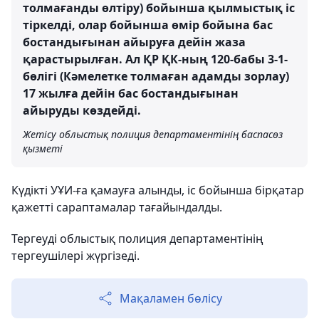
толмағанды өлтіру) бойынша қылмыстық іс
тіркелді, олар бойынша өмір бойына бас
бостандығынан айыруға дейін жаза
қарастырылған. Ал ҚР ҚК-ның 120-бабы 3-1-
бөлігі (Кәмелетке толмаған адамды зорлау)
17 жылға дейін бас бостандығынан
айыруды көздейді.
Жетісу облыстық полиция департаментінің баспасөз
қызметі
Күдікті УҰИ-ға қамауға алынды, іс бойынша бірқатар
қажетті сараптамалар тағайындалды.
Тергеуді облыстық полиция департаментінің
тергеушілері жүргізеді.
Мақаламен бөлісу