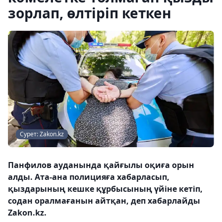
зорлап, өлтіріп кеткен
Сурет: Zakon.kz
Панфилов ауданында қайғылы оқиға орын
алды. Ата-ана полицияға хабарласып,
қыздарының кешке құрбысының үйіне кетіп,
содан оралмағанын айтқан, деп хабарлайды
Zakon.kz.