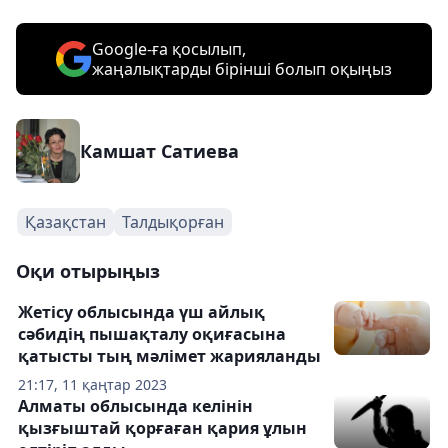
Google-ға қосылып,
жаңалықтарды бірінші болып оқыңыз
Камшат Сатиева
Қазақстан
Талдықорған
Оқи отырыңыз
Жетісу облысында үш айлық
сәбидің пышақталу оқиғасына
қатысты тың мәлімет жарияланды
21:17, 11 қаңтар 2023
Алматы облысында келінін
қызғыштай қорғаған қария ұлын