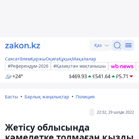
Қаз
Саясат
Әлем
Қаржы
Оқиға
Құқық
Мақалалар
#Референдум-2026
#Қазақстан мақтанышы
+24°
$
469.93
€
541.64
₽
5.71
Басты
Барлық жаңалықтар
Полиция
22:32, 29 шілде 2022
Жетісу облысында
кәмелетке толмаған қызды