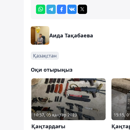
Аида Тақабаева
Қазақстан
Оқи отырыңыз
10:57, 05 қаңтар 2023
15:15, 
Қаңтардағы
Қаңтар