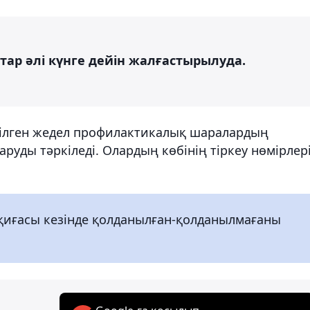
р әлі күнге дейін жалғастырылуда.
зілген жедел профилактикалық шаралардың
руды тәркіледі. Олардың көбінің тіркеу нөмірлер
қиғасы кезінде қолданылған-қолданылмағаны