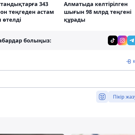
тандықтарға 343
Алматыда келтірілген
он теңгеден астам
шығын 98 млрд теңгені
 өтелді
құрады
абардар болыңыз:
Пікір жаз