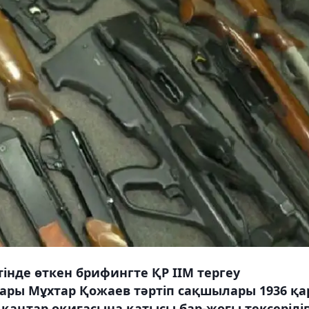
нде өткен брифингте ҚР ІІМ тергеу
ары Мұхтар Қожаев тәртіп сақшылары 1936 қа
ң қаңтар оқиғасына қатысы бар-жоғы тексерілі