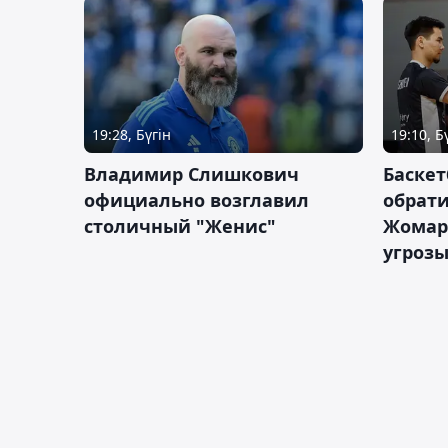
19:28, Бүгін
19:10, Б
Владимир Слишкович
Баскет
официально возглавил
обрати
столичный "Женис"
Жомарт
угрозы