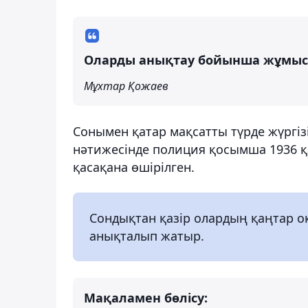
Оларды анықтау бойынша жұмыста
Мұхтар Қожаев
Сонымен қатар мақсатты түрде жүргі
нәтижесінде полиция қосымша 1936 қа
қасақана өшірілген.
Сондықтан қазір олардың қаңтар о
анықталып жатыр.
Мақаламен бөлісу: