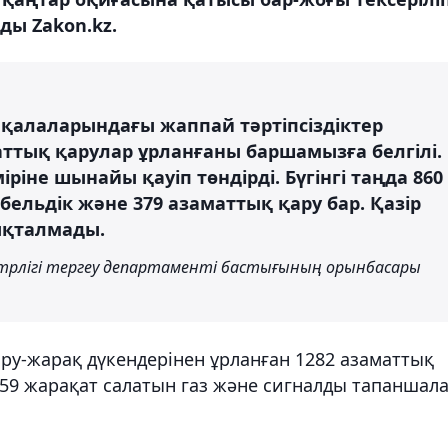
ды Zakon.kz.
 қалаларындағы жаппай тәртіпсіздіктер
ттық қарулар ұрланғаны баршамызға белгілі.
іне шынайы қауіп төндірді. Бүгінгі таңда 860
абельдік және 379 азаматтық қару бар. Қазір
нықталмады.
истрлігі тергеу департаменті бастығының орынбасары
ару-жарақ дүкендерінен ұрланған 1282 азаматтық
 159 жарақат салатын газ және сигналды тапаншал