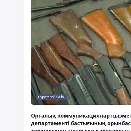
Сурет: polisia.kz
Орталық коммуникациялар қызметі
департаменті бастығының орынбас
тәркілегенін, қазір сол қаруларды