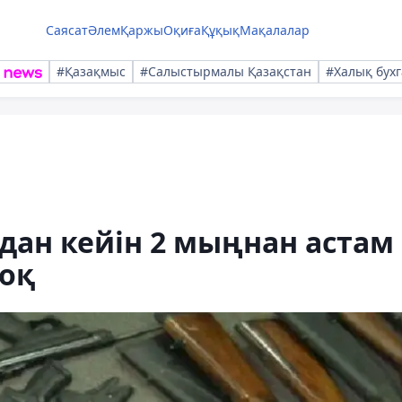
Саясат
Әлем
Қаржы
Оқиға
Құқық
Мақалалар
#Қазақмыс
#Салыстырмалы Қазақстан
#Халық бухг
дан кейін 2 мыңнан астам
жоқ