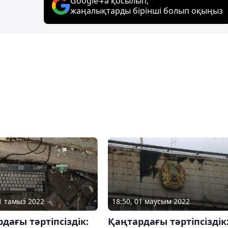
Google-ға қосылып,
жаңалықтарды бірінші болып оқыңыз
01 тамыз 2022
18:50, 01 маусым 2022
дағы тәртіпсіздік:
Қаңтардағы тәртіпсіздік