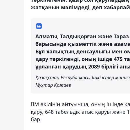
жатқанын мәлімдеді, деп хабарлай
Алматы, Талдықорған және Тараз
барысында қызметтік және азама
Бұл халықтың денсаулығы мен өмір
қару тәркіленді, оның ішіде 475 т
ұрланған қарудың 2089 бірлігі а
Қазақстан Республикасы Ішкі істер мин
Мұхтар Қожаев
ІІМ өкілінің айтуынша, оның ішінде қ
қару, 648 табельдік атыс қаруы және
бар.