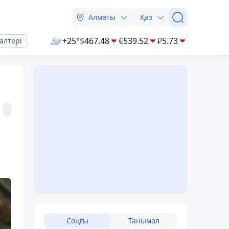
Алматы
Қаз
+25°
$
467.48
€
539.52
₽
5.73
алтері
Соңғы
Танымал