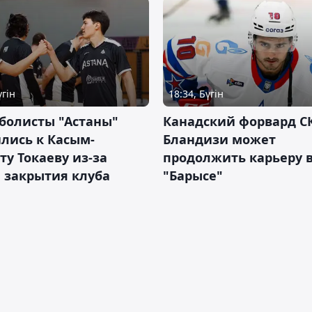
үгін
18:34, Бүгін
болисты "Астаны"
Канадский форвард С
лись к Касым-
Бландизи может
у Токаеву из-за
продолжить карьеру 
 закрытия клуба
"Барысе"