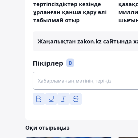
тәртіпсіздіктер кезінде
қазақс
ұрланған қанша қару әлі
милли
табылмай отыр
шығын
Жаңалықтан zakon.kz сайтында х
Пікірлер
0
Оқи отырыңыз