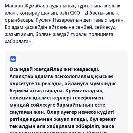
Мағжан Жұмабаев ауданының тұрғынына желілік
алаяқ қоңырау шалып, өзін СҚО ПД бастығының
орынбасары Руслан Назаровпын деп таныстырған.
Ер адам қаскөйдің айтқанына сенбей, сөйлесуді
жазып алып, болған жағдай туралы полицияға
хабарлаған.
Осындай жағдайлар жиі кездеседі.
Алаяқтар адамға психологиялық қысым
көрсетуге тырысады, ойлануға мүмкіндік
бермей асықтырады. Криминалдық
полиция қызметкерлері телефонмен
мұндай сөйлесуге бармайтынын есте
сақтаған жөн. Олар куәгер немесе күдікті
ретінде адамнан жауап алады, бұл әрекет
тек алдын ала хабарлама жіберіліп, жеке