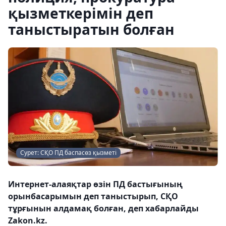
қызметкерімін деп
таныстыратын болған
Сурет: СҚО ПД баспасөз қызметі
Интернет-алаяқтар өзін ПД бастығының
орынбасарымын деп таныстырып, СҚО
тұрғынын алдамақ болған, деп хабарлайды
Zakon.kz.