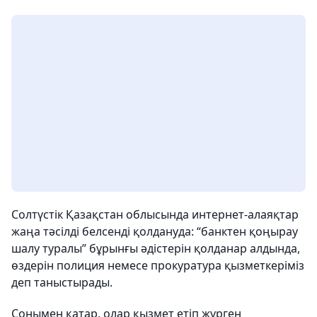
Солтүстік Қазақстан облысында интернет-алаяқтар
жаңа тәсілді белсенді қолдануда: “банктен қоңырау
шалу туралы” бұрынғы әдістерін қолданар алдында,
өздерін полиция немесе прокуратура қызметкеріміз
деп таныстырады.
Сонымен қатар, олар қызмет етіп жүрген