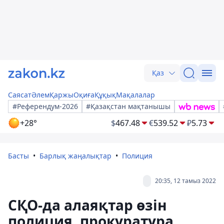
Қаз
Саясат
Әлем
Қаржы
Оқиға
Құқық
Мақалалар
#Референдум-2026
#Қазақстан мақтанышы
+28°
$
467.48
€
539.52
₽
5.73
Басты
Барлық жаңалықтар
Полиция
20:35, 12 тамыз 2022
СҚО-да алаяқтар өзін
полиция, прокуратура