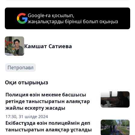
Google-ға қосылып,
жаңалықтарды бірінші болып оқыңыз
Камшат Сатиева
Петропавл
Оқи отырыңыз
Полиция өзін мекеме басшысы
ретінде таныстыратын алаяқтар
жайлы ескерту жасады
17:30, 31 шілде 2024
Екібастұзда өзін полицеймін деп
таныстыратын алаяқтар ұсталды