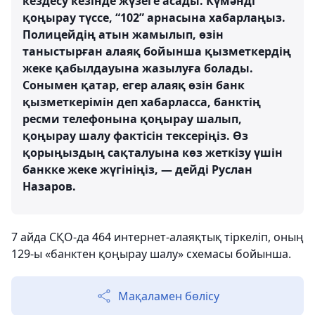
кездесу кезінде жүзеге асады. Күмәнді
қоңырау түссе, “102” арнасына хабарлаңыз.
Полицейдің атын жамылып, өзін
таныстырған алаяқ бойынша қызметкердің
жеке қабылдауына жазылуға болады.
Сонымен қатар, егер алаяқ өзін банк
қызметкерімін деп хабарласса, банктің
ресми телефонына қоңырау шалып,
қоңырау шалу фактісін тексеріңіз. Өз
қорыңыздың сақталуына көз жеткізу үшін
банкке жеке жүгініңіз, — дейді Руслан
Назаров.
7 айда СҚО-да 464 интернет-алаяқтық тіркеліп, оның
129-ы «банктен қоңырау шалу» схемасы бойынша.
Мақаламен бөлісу