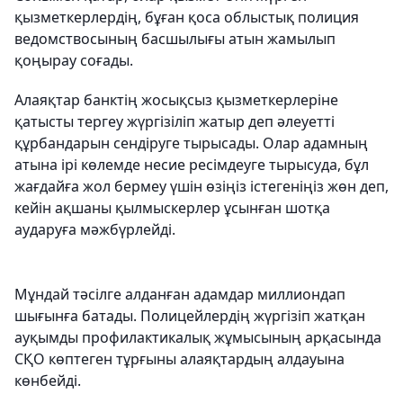
қызметкерлердің, бұған қоса облыстық полиция
ведомствосының басшылығы атын жамылып
қоңырау соғады.
Алаяқтар банктің жосықсыз қызметкерлеріне
қатысты тергеу жүргізіліп жатыр деп әлеуетті
құрбандарын сендіруге тырысады. Олар адамның
атына ірі көлемде несие ресімдеуге тырысуда, бұл
жағдайға жол бермеу үшін өзіңіз істегеніңіз жөн деп,
кейін ақшаны қылмыскерлер ұсынған шотқа
аударуға мәжбүрлейді.
Мұндай тәсілге алданған адамдар миллиондап
шығынға батады. Полицейлердің жүргізіп жатқан
ауқымды профилактикалық жұмысының арқасында
СҚО көптеген тұрғыны алаяқтардың алдауына
көнбейді.