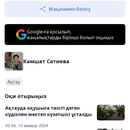
Мақаламен бөлісу
Google-ға қосылып,
жаңалықтарды бірінші болып оқыңыз
Камшат Сатиева
Ақтау
Оқи отырыңыз
Ақтауда оқушыға тиісті деген
күдікпен мектеп күзетшісі ұсталды
20:54, 14 мамыр 2024