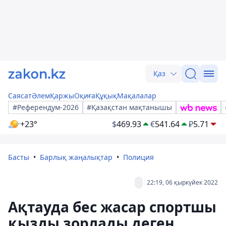
Қаз
Саясат
Әлем
Қаржы
Оқиға
Құқық
Мақалалар
#Референдум-2026
#Қазақстан мақтанышы
+23°
$
469.93
€
541.64
₽
5.71
Басты
Барлық жаңалықтар
Полиция
22:19, 06 қыркүйек 2022
Ақтауда бес жасар спортшы
қызды зорлады деген