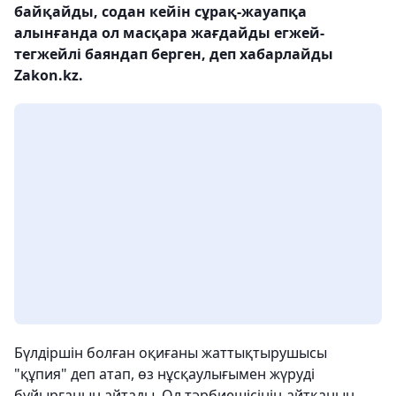
байқайды, содан кейін сұрақ-жауапқа
алынғанда ол масқара жағдайды егжей-
тегжейлі баяндап берген, деп хабарлайды
Zakon.kz.
Бүлдіршін болған оқиғаны жаттықтырушысы
"құпия" деп атап, өз нұсқаулығымен жүруді
бұйырғанын айтады. Ол тәрбиешісінің айтқанын