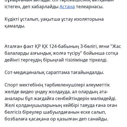
істеген, деп хабарлайды
Астана
телеарнасы.
Күдікті ұсталып, уақытша ұстау изоляторына
қамалды.
Аталған факт ҚР ҚК 124-бабының 3-бөлігі, яғни "Жас
балаларды азғындық жолға түсіру" бойынша сотқа
дейінгі тергеудің бірыңғай тізілімінде тіркелді.
Сот-медициналық сараптама тағайындалды.
Спорт мектебінің тәрбиеленушілері әлеуметтік
желіде видео үндеу жолдауда, ал олардың ата-
аналары бұл жағдайға сенбейтіндерін мәлімдейді.
Желі қолданушыларының кейбірі таяуда ғана оған
белгісіз біреулер шабуылдағанын еске салып,
бозбалаға қасақана ор қазылған деп санайды.