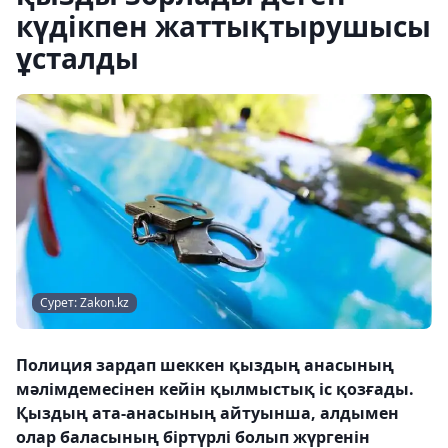
күдікпен жаттықтырушысы
ұсталды
Сурет: Zakon.kz
Полиция зардап шеккен қыздың анасының
мәлімдемесінен кейін қылмыстық іс қозғады.
Қыздың ата-анасының айтуынша, алдымен
олар баласының біртүрлі болып жүргенін