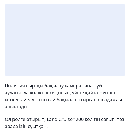
Полиция сыртқы бақылау камерасынан үй
ауласында көлікті іске қосып, үйіне қайта жүгіріп
кеткен әйелді сырттай бақылап отырған ер адамды
анықтады.
Ол рөлге отырып, Land Cruiser 200 көлігін соғып, тез
арада ізін суытқан.