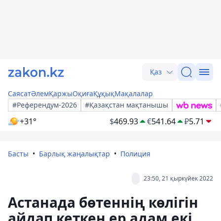
Қаз
Саясат
Әлем
Қаржы
Оқиға
Құқық
Мақалалар
#Референдум-2026
#Қазақстан мақтанышы
+31°
$
469.93
€
541.64
₽
5.71
Басты
Барлық жаңалықтар
Полиция
23:50, 21 қыркүйек 2022
Астанада бөтеннің көлігін
айдап кеткен ер адам екі