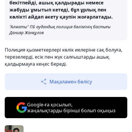
бекітпейді, ашық қалдырады немесе
жабуды ұмытып кетеді, бұл ұрлық пен
көлікті айдап әкету қаупін жоғарлатады.
"Алматы" ПБ аудандық полиция бөлімінің бастығы
Данияр Жанқұлов
Полиция қызметкерлері көлік иелеріне сақ болуға,
терезелерді, есік пен жүк салғыштарды ашық
қалдырмауға кеңес береді.
Мақаламен бөлісу
Google-ға қосылып,
жаңалықтарды бірінші болып оқыңыз