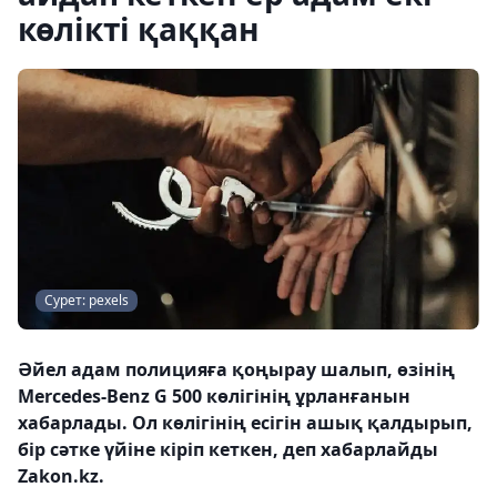
көлікті қаққан
Сурет: pexels
Әйел адам полицияға қоңырау шалып, өзінің
Mercedes-Benz G 500 көлігінің ұрланғанын
хабарлады. Ол көлігінің есігін ашық қалдырып,
бір сәтке үйіне кіріп кеткен, деп хабарлайды
Zakon.kz.