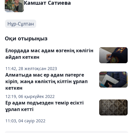
Камшат Сатиева
Нұр-Сұлтан
Оқи отырыңыз
Елордада мас адам өзгенің көлігін
айдап кеткен
11:42, 28 желтоқсан 2023
Алматыда мас ер адам пәтерге
кіріп, жаңа көліктің кілтін ұрлап
кеткен
12:19, 06 қыркүйек 2022
Ер адам подъезден темір есікті
ұрлап кетті
11:03, 04 сәуір 2022