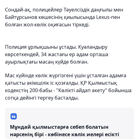
Сондай-ақ, полицейлер Тәуелсіздік даңғылы мен
Байтұрсынов көшесінің қиылысында Lexus-пен
болған жол-көлік оқиғасын тіркеді.
Полиция ұрлықшыны ұстады. Куәландыру
көрсеткендей, 34 жастағы ер адам орташа
ауырлықтағы масаң күйде болған.
Мас күйінде көлік жүргізгені үшін ұсталған адамға
қатысты әкімшілік іс қозғалды. ҚР Қылмыстық
кодекстің 200-бабы - "Көлікті айдап әкету" бойынша
сотқа дейінгі тергеу басталды.
Мұндай қылмыстарға себеп болатын
нәрсенің бірі - көбінесе көлік иелері есікті