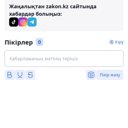
Жаңалықтан zakon.kz сайтында
хабардар болыңыз:
Пікірлер
0
Кіру
Пікір жазу