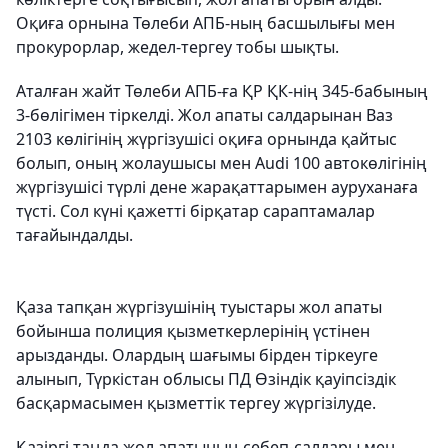
Оқиға орнына Төлеби АПБ-ның басшылығы мен
прокурорлар, жедел-тергеу тобы шықты.
Аталған жайт Төлеби АПБ-ға ҚР ҚК-нің 345-бабының
3-бөлігімен тіркелді. Жол апаты салдарынан Ваз
2103 көлігінің жүргізушісі оқиға орнында қайтыс
болып, оның жолаушысы мен Audi 100 автокөлігінің
жүргізушісі түрлі дене жарақаттарымен ауруханаға
түсті. Сол күні қажетті бірқатар сараптамалар
тағайындалды.
Қаза тапқан жүргізушінің туыстары жол апаты
бойынша полиция қызметкерлерінің үстінен
арызданды. Олардың шағымы бірден тіркеуге
алынып, Түркістан облысы ПД Өзіндік қауіпсіздік
басқармасымен қызметтік тергеу жүргізілуде.
Қазіргі таңда жол апатының себеп-салдары мен