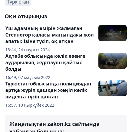
Түркістан
Оқи отырыңыз
Үш адамның өмірін жалмаған
Степногор қаласы маңындағы жол
апаты: Ізіне түсіп, оқ атқан
13:44, 24 наурыз 2024
Ақтөбе облысында көлік өзенге
аударылып, жүргізуші қайтыс
болды
16:49, 07 маусым 2022
Түркістан облысында полициядан
артқа жүріп қашқан жеңіл көлік
видеоға түсіп қалған
16:57, 10 қыркүйек 2022
Жаңалықтан zakon.kz сайтында
хабардар болыңыз: