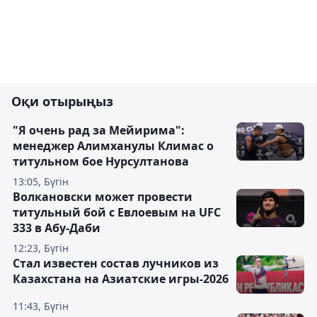
Оқи отырыңыз
"Я очень рад за Мейирима":
менеджер Алимханулы Климас о
титульном бое Нурсултанова
13:05, Бүгін
Волкановски может провести
титульный бой с Евлоевым на UFC
333 в Абу-Даби
12:23, Бүгін
Стал известен состав лучников из
Казахстана на Азиатские игры-2026
11:43, Бүгін