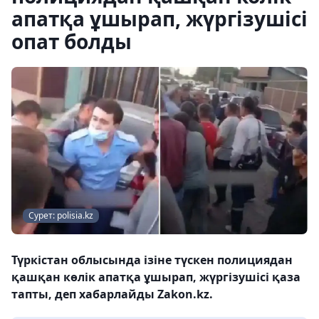
апатқа ұшырап, жүргізушісі
опат болды
Сурет: polisia.kz
Түркістан облысында ізіне түскен полициядан
қашқан көлік апатқа ұшырап, жүргізушісі қаза
тапты, деп хабарлайды Zakon.kz.