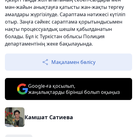
мән-жайын анықтауға қатысты жан-жақты тергеу
амалдары жүргізілуде. Сараптама нәтижесі күтіліп
отыр. Заңға сәйкес сараптама қорытындысымен
нақты процессуалдық шешім қабылданатын
болады. Бұл іс Түркістан облысы Полиция
департаментінің жеке бақылауында.
Мақаламен бөлісу
Google-ға қосылып,
жаңалықтарды бірінші болып оқыңыз
Камшат Сатиева