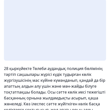
28 қыркүйекте Төлеби аудандық полиция бөлімінің
тәртіп сақшылары жүрісі күдік тудырған көлік
жүргізушісінің мас күйіне күмәнданып, қандай да бір
апаттың алдын алу үшін және мән-жайды білуге
тоқтатпақшы болады. Осы сәтте көлік иесі тежегішті
басқанның орнына жылдамдықты асырып, қаша
жөнеледі. Көз ілеспес сәтте жүйіткіген көлік басқа
көліктерге соқтығысып, жол апаты орын алды.