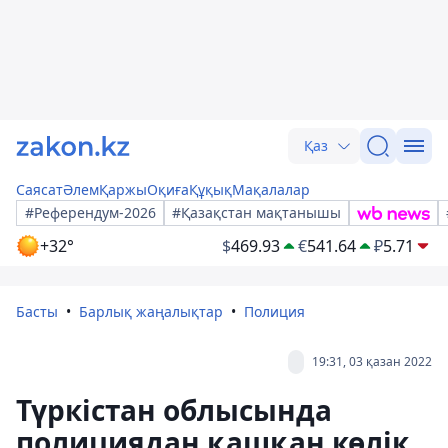
Қаз
Саясат
Әлем
Қаржы
Оқиға
Құқық
Мақалалар
#Референдум-2026
#Қазақстан мақтанышы
+32°
$
469.93
€
541.64
₽
5.71
Басты
Барлық жаңалықтар
Полиция
19:31, 03 қазан 2022
Түркістан облысында
полициядан қашқан көлік