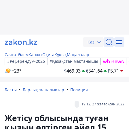
Қаз
Саясат
Әлем
Қаржы
Оқиға
Құқық
Мақалалар
#Референдум-2026
#Қазақстан мақтанышы
+23°
$
469.93
€
541.64
₽
5.71
Басты
Барлық жаңалықтар
Полиция
19:12, 27 желтоқсан 2022
Жетісу облысында туған
қызын өлтірген әйел 15