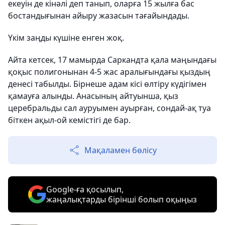
екеуін де кінәлі деп танып, оларға 15 жылға бас
бостандығынан айыру жазасын тағайындады.
Үкім заңды күшіне енген жоқ.
Айта кетсек, 17 мамырда Саркандта қала маңындағы
қоқыс полигонынан 4-5 жас аралығындағы қыздың
денесі табылды. Бірнеше адам кісі өлтіру күдігімен
қамауға алынды. Анасының айтуынша, қыз
церебральды сал ауруымен ауырған, сондай-ақ туа
біткен ақыл-ой кемістігі де бар.
Мақаламен бөлісу
Google-ға қосылып,
жаңалықтарды бірінші болып оқыңыз