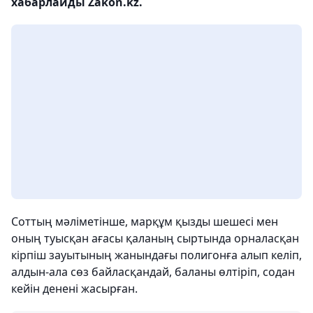
хабарлайды Zakon.kz.
Соттың мәліметінше, марқұм қызды шешесі мен
оның туысқан ағасы қаланың сыртында орналасқан
кірпіш зауытының жанындағы полигонға алып келіп,
алдын-ала сөз байласқандай, баланы өлтіріп, содан
кейін денені жасырған.