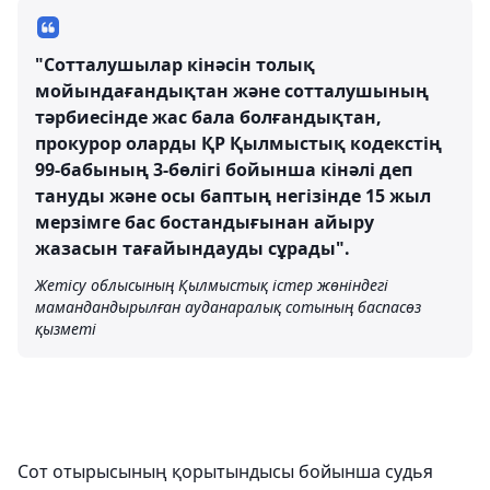
"Сотталушылар кінәсін толық
мойындағандықтан және сотталушының
тәрбиесінде жас бала болғандықтан,
прокурор оларды ҚР Қылмыстық кодекстің
99-бабының 3-бөлігі бойынша кінәлі деп
тануды және осы баптың негізінде 15 жыл
мерзімге бас бостандығынан айыру
жазасын тағайындауды сұрады".
Жетісу облысының Қылмыстық істер жөніндегі
мамандандырылған ауданаралық сотының баспасөз
қызметі
Сот отырысының қорытындысы бойынша судья