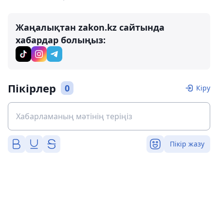
Жаңалықтан zakon.kz сайтында
хабардар болыңыз:
Пікірлер
0
Кіру
Пікір жазу