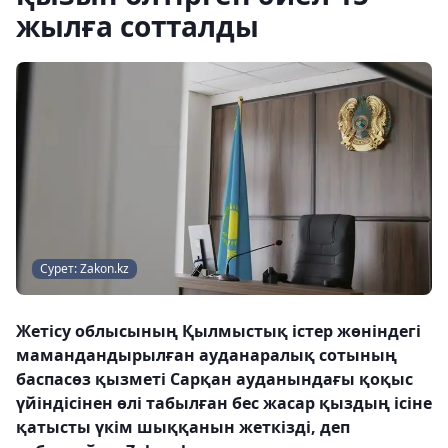
жылға сотталды
Сурет: Zakon.kz
Жетісу облысының Қылмыстық істер жөніндегі
мамандандырылған ауданаралық сотының
баспасөз қызметі Сарқан ауданындағы қоқыс
үйіндісінен өлі табылған бес жасар қыздың ісіне
қатысты үкім шыққанын жеткізді, деп