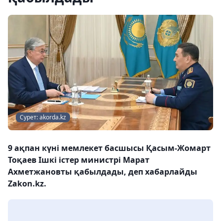
Сурет: akorda.kz
9 ақпан күні мемлекет басшысы Қасым-Жомарт
Тоқаев Ішкі істер министрі Марат
Ахметжановты қабылдады, деп хабарлайды
Zakon.kz.