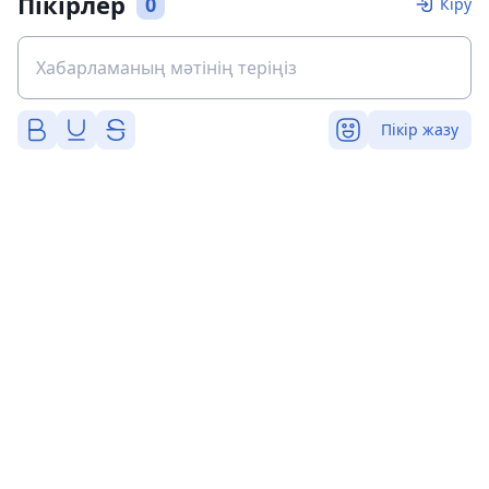
Пікірлер
0
Кіру
Пікір жазу