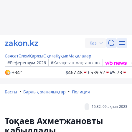
Қаз
Саясат
Әлем
Қаржы
Оқиға
Құқық
Мақалалар
#Референдум-2026
#Қазақстан мақтанышы
+34°
$
467.48
€
539.52
₽
5.73
Басты
Барлық жаңалықтар
Полиция
15:32, 09 ақпан 2023
Тоқаев Ахметжановты
қабылдады