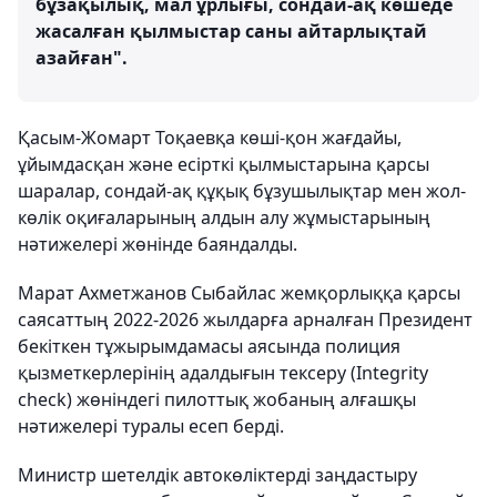
бұзақылық, мал ұрлығы, сондай-ақ көшеде
жасалған қылмыстар саны айтарлықтай
азайған".
Қасым-Жомарт Тоқаевқа көші-қон жағдайы,
ұйымдасқан және есірткі қылмыстарына қарсы
шаралар, сондай-ақ құқық бұзушылықтар мен жол-
көлік оқиғаларының алдын алу жұмыстарының
нәтижелері жөнінде баяндалды.
Марат Ахметжанов Сыбайлас жемқорлыққа қарсы
саясаттың 2022-2026 жылдарға арналған Президент
бекіткен тұжырымдамасы аясында полиция
қызметкерлерінің адалдығын тексеру (Integrity
check) жөніндегі пилоттық жобаның алғашқы
нәтижелері туралы есеп берді.
Министр шетелдік автокөліктерді заңдастыру