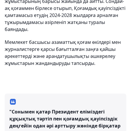
жұмыстарының барысы жайында да айтты. Сондай-
ақ қоғаммен бірлесе отырып, Қоғамдық қауіпсіздікті
қамтамасыз етудің 2024-2028 жылдарға арналған
тұжырымдамасы әзірленіп жатқаны туралы
баяндады.
Мемлекет басшысы азаматтық қоғам өкілдері мен
журналистерге қарсы бағытталған заңға қайшы
әрекеттерді және арандатушылықты әшкерелеу
жұмыстарын жандандыруды тапсырды.
"Сонымен қатар Президент еліміздегі
құқықтық тәртіп пен қоғамдық қауіпсіздік
деңгейін одан әрі арттыру жөнінде бірқатар