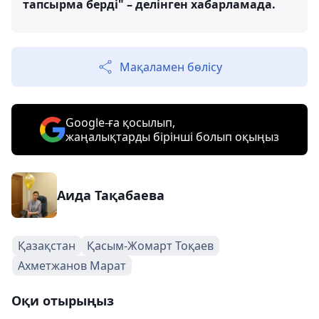
тапсырма берді" – делінген хабарламада.
Мақаламен бөлісу
Google-ға қосылып,
жаңалықтарды бірінші болып оқыңыз
Аида Тақабаева
Қазақстан
Қасым-Жомарт Тоқаев
Ахметжанов Марат
Оқи отырыңыз