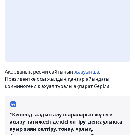
Ақорданың ресми сайтының
жазуынша
,
Президентке осы жылдың қаңтар айындағы
криминогендік ахуал туралы ақпарат берілді.
"Кешенді алдын алу шараларын жүзеге
асыру нәтижесінде кісі өлтіру, денсаулыққа
ауыр зиян келтіру, тонау, ұрлық,