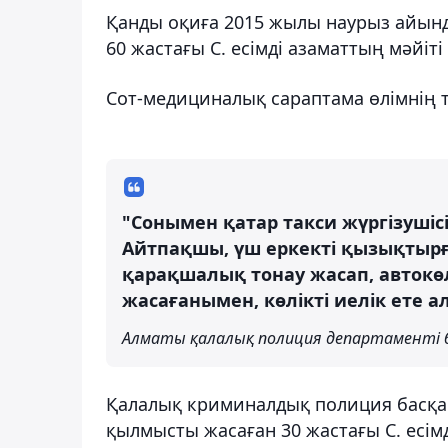
Қанды оқиға 2015 жылы наурыз айында
60 жастағы С. есімді азаматтың мәйі
Сот-медициналық сараптама өлімнің 
"Сонымен қатар такси жүргізушісі
Айтпақшы, үш еркекті қызықтырға
қарақшалық тонау жасап, автокөлі
жасағанымен, көлікті иелік ете а
Алматы қалалық полиция департаменті 
Қалалық криминалдық полиция басқа
қылмысты жасаған 30 жастағы С. есімд