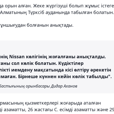
 орын алған. Жеке жүргізуші болып жұмыс істег
ті Алматының Түрксіб ауданында табылған болатын.
тұншығудан болғанын анықтады.
нің Nissan көлігінің жоғалғаны анықталды.
ны сол көлік болатын. Күдіктілер
кті иемдену мақсатында кісі өлтіру әрекетін
лмаған. Бірнеше күннен кейін көлік табылды".
бастығының орынбасары Дидар Аханов
рмасының қызметкерлері жоғарыда аталған
і азаматты, 26 жастағы С. есімді азаматты және 2