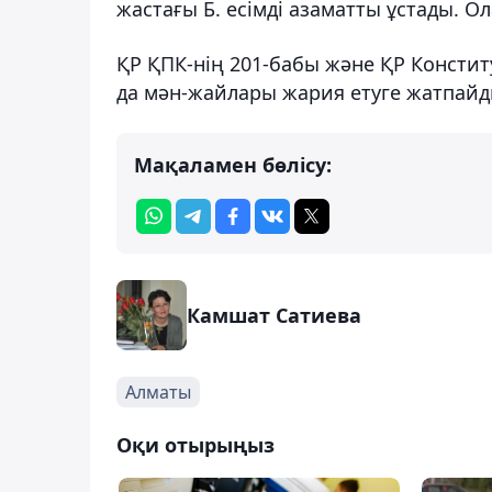
жастағы Б. есімді азаматты ұстады. О
ҚР ҚПК-нің 201-бабы және ҚР Конст
да мән-жайлары жария етуге жатпайд
Мақаламен бөлісу:
Камшат Сатиева
Алматы
Оқи отырыңыз