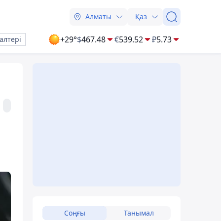
Алматы
Қаз
+29°
$
467.48
€
539.52
₽
5.73
алтері
Соңғы
Танымал