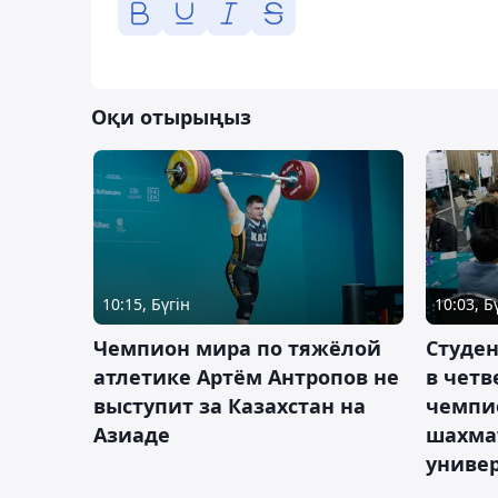
Оқи отырыңыз
10:15, Бүгін
10:03, Б
Чемпион мира по тяжёлой
Студе
атлетике Артём Антропов не
в чет
выступит за Казахстан на
чемпи
Азиаде
шахма
униве