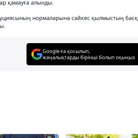
лар қамауға алынды.
итуциясының нормаларына сәйкес қылмыстың басқ
ы.
Google-ға қосылып,
жаңалықтарды бірінші болып оқыңыз