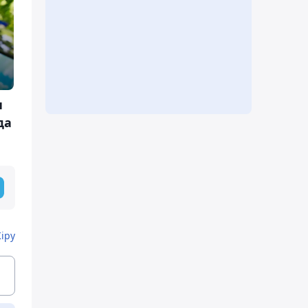
н
да
Кіру