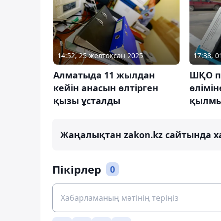
14:52, 25 желтоқсан 2025
17:38, 
Алматыда 11 жылдан
ШҚО по
кейін анасын өлтірген
өлімін
қызы ұсталды
қылмы
Жаңалықтан zakon.kz сайтында х
Пікірлер
0