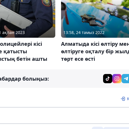
01 ақпан 2023
13:58, 24 тамыз 2022
лицейлері кісі
Алматыда кісі өлтіру ме
е қатысты
өлтіруге оқталу бір жыл
стың бетін ашты
төрт есе өсті
абардар болыңыз: