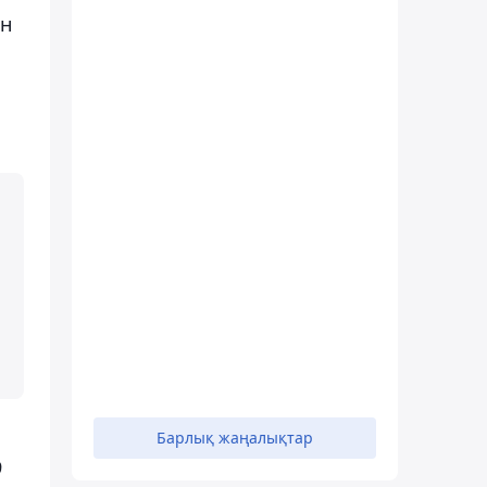
ен
Барлық жаңалықтар
9