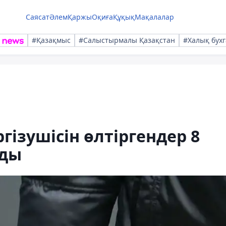
Саясат
Әлем
Қаржы
Оқиға
Құқық
Мақалалар
#Қазақмыс
#Салыстырмалы Қазақстан
#Халық бухг
ізушісін өлтіргендер 8
лды