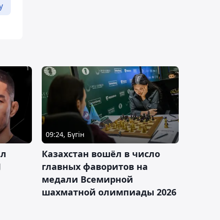
у
09:24, Бүгін
ал
Казахстан вошёл в число
J
главных фаворитов на
медали Всемирной
шахматной олимпиады 2026