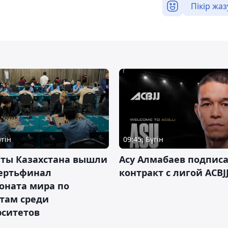
Пікір жаз
үгін
09:45, Бүгін
нты Казахстана вышли
Асу Алмабаев подпис
вертьфинал
контракт с лигой ACBJ
оната мира по
там среди
рситетов