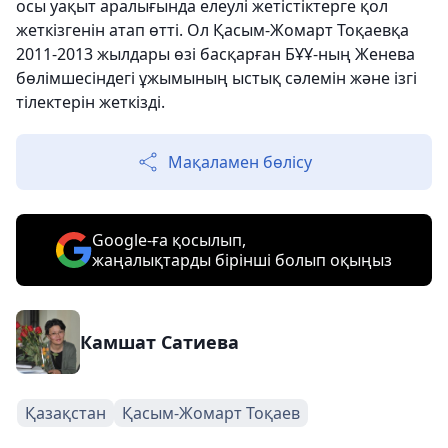
осы уақыт аралығында елеулі жетістіктерге қол
жеткізгенін атап өтті. Ол Қасым-Жомарт Тоқаевқа
2011-2013 жылдары өзі басқарған БҰҰ-ның Женева
бөлімшесіндегі ұжымының ыстық сәлемін және ізгі
тілектерін жеткізді.
Мақаламен бөлісу
Google-ға қосылып,
жаңалықтарды бірінші болып оқыңыз
Камшат Сатиева
Қазақстан
Қасым-Жомарт Тоқаев