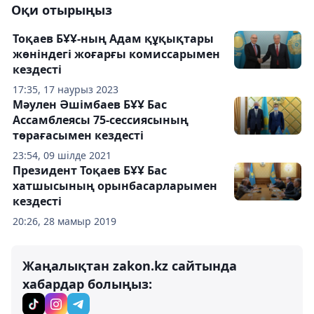
Оқи отырыңыз
Тоқаев БҰҰ-ның Адам құқықтары
жөніндегі жоғарғы комиссарымен
кездесті
17:35, 17 наурыз 2023
Мәулен Әшімбаев БҰҰ Бас
Ассамблеясы 75-сессиясының
төрағасымен кездесті
23:54, 09 шілде 2021
Президент Тоқаев БҰҰ Бас
хатшысының орынбасарларымен
кездесті
20:26, 28 мамыр 2019
Жаңалықтан zakon.kz сайтында
хабардар болыңыз: