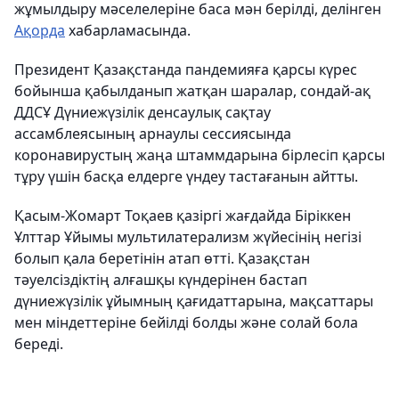
жұмылдыру мәселелеріне баса мән берілді, делінген
Ақорда
хабарламасында.
Президент Қазақстанда пандемияға қарсы күрес
бойынша қабылданып жатқан шаралар, сондай-ақ
ДДСҰ Дүниежүзілік денсаулық сақтау
ассамблеясының арнаулы сессиясында
коронавирустың жаңа штаммдарына бірлесіп қарсы
тұру үшін басқа елдерге үндеу тастағанын айтты.
Қасым-Жомарт Тоқаев қазіргі жағдайда Біріккен
Ұлттар Ұйымы мультилатерализм жүйесінің негізі
болып қала беретінін атап өтті. Қазақстан
тәуелсіздіктің алғашқы күндерінен бастап
дүниежүзілік ұйымның қағидаттарына, мақсаттары
мен міндеттеріне бейілді болды және солай бола
береді.