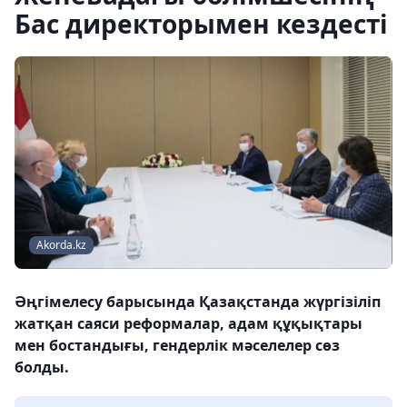
Бас директорымен кездесті
Akorda.kz
Әңгімелесу барысында Қазақстанда жүргізіліп
жатқан саяси реформалар, адам құқықтары
мен бостандығы, гендерлік мәселелер сөз
болды.