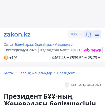
Қаз
Саясат
Әлем
Қаржы
Оқиға
Құқық
Мақалалар
#Референдум-2026
#Қазақстан мақтанышы
+19°
$
467.48
€
539.52
₽
5.73
Басты
Барлық жаңалықтар
Президент
23:51, 29 қараша 2021
Президент БҰҰ-ның
Женевадағы бөлімшесінің