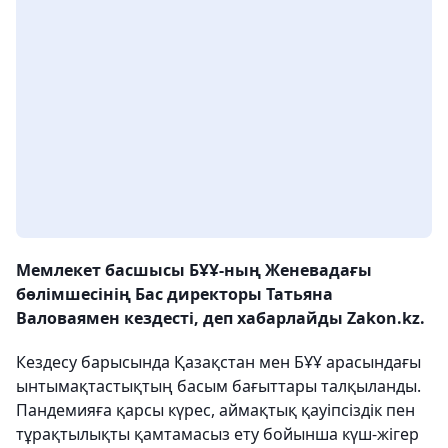
Мемлекет басшысы БҰҰ-ның Женевадағы
бөлімшесінің Бас директоры Татьяна
Валоваямен кездесті, деп хабарлайды Zakon.kz.
Кездесу барысында Қазақстан мен БҰҰ арасындағы
ынтымақтастықтың басым бағыттары талқыланды.
Пандемияға қарсы күрес, аймақтық қауіпсіздік пен
тұрақтылықты қамтамасыз ету бойынша күш-жігер