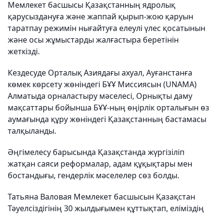
Мемлекет басшысы Қазақстанның ядролық
қарусыздануға және жаппай қырып-жою қаруын
таратпау режимін нығайтуға елеулі үлес қосатынын
және осы жұмыстарды жалғастыра беретінін
жеткізді.
Кездесуде Орталық Азиядағы ахуал, Ауғанстанға
көмек көрсету жөніндегі БҰҰ Миссиясын (UNAMA)
Алматыда орналастыру мәселесі, Орнықты даму
мақсаттары бойынша БҰҰ-ның өңірлік орталығын өз
аумағында құру жөніндегі Қазақстанның бастамасы
талқыланды.
Әңгімелесу барысында Қазақстанда жүргізіліп
жатқан саяси реформалар, адам құқықтары мен
бостандығы, гендерлік мәселелер сөз болды.
Татьяна Валовая Мемлекет басшысын Қазақстан
Тәуелсіздігінің 30 жылдығымен құттықтап, еліміздің