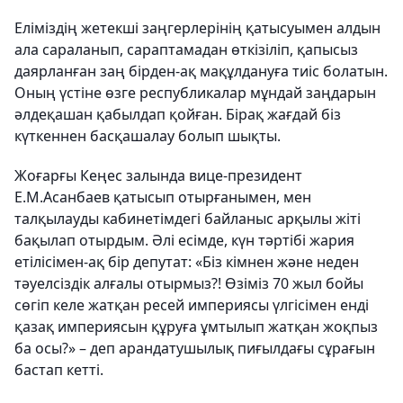
Еліміздің жетекші заңгерлерінің қатысуымен алдын
ала сараланып, сараптамадан өткізіліп, қапысыз
даярланған заң бірден-ақ мақұлдануға тиіс болатын.
Оның үстіне өзге республикалар мұндай заңдарын
әлдеқашан қабылдап қойған. Бірақ жағдай біз
күткеннен басқашалау болып шықты.
Жоғарғы Кеңес залында вице-президент
Е.М.Асанбаев қатысып отырғанымен, мен
талқылауды кабинетімдегі байланыс арқылы жіті
бақылап отырдым. Әлі есімде, күн тәртібі жария
етілісімен-ақ бір депутат: «Біз кімнен және неден
тәуелсіздік алғалы отырмыз?! Өзіміз 70 жыл бойы
сөгіп келе жатқан ресей империясы үлгісімен енді
қазақ империясын құруға ұмтылып жатқан жоқпыз
ба осы?» – деп арандатушылық пиғылдағы сұрағын
бастап кетті.