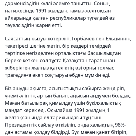
дәрменсіздігін күллі әлемге танытты. Соның
нәтижесінде 1991 жылдың тамыз-желтоқсан
айларында қалған республикалар түгелдей өз
тәуелсіздігін жария етті.
Саясаттың қызуы көтеріліп, Горбачев пен Ельциннің
текетіресі шегіне жетіп, бір кездері темірдей
тәртіпке негізделген орталықтағы басшылықтан
береке кеткен сол тұста Қазақстан тарапынан
жіберілген жалғыз қателіктің өзі орны толмас
трагедияға әкеп соқтыруы әбден мүмкін еді.
Біз ашуды ақылға, асығыстықты сабырға жеңдіріп,
үнемі әліптің артын бағып, аңысын аңдумен болдық.
Маған батылырақ қимылдау үшін бүкілхалықтық
мандат керек еді. Осылайша 1991 жылдың 1
желтоқсанында ел тарихындағы тұңғыш
Президенттік сайлау өткізіліп, онда халықтың 98%-
дан астамы қолдау білдірді. Бұл маған қанат бітіріп,