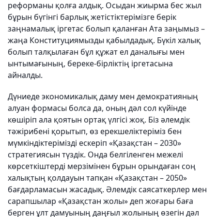
реформаны қолға алдық. Осыдан жиырма бес жыл
бұрын бүгінгі барлық жетістіктерімізге берік
заңнамалық іргетас болып қаланған Ата заңымыз –
жаңа Конституциямызды қабылдадық. Бүкіл халық
болып талқылаған бұл құжат ел даналығы мен
ынтымағының, береке-бірліктің іргетасына
айналды.
Дүниеде экономикалық даму мен демократияның
алуан формасы болса да, оның дәл сол күйінде
көшіріп ала қоятын ортақ үлгісі жоқ. Біз әлемдік
тәжірибені қорытып, өз ерекшеліктеріміз бен
мүмкіндіктерімізді ескеріп «Қазақстан – 2030»
стратегиясын түздік. Онда белгіленген межелі
көрсеткіштерді мерзімінен бұрын орындаған соң
халықтың қолдауын тапқан «Қазақстан – 2050»
бағдарламасын жасадық. Әлемдік саясаткерлер мен
сарапшылар «Қазақстан жолы» деп жоғары баға
берген ұлт дамуының даңғыл жолының өзегін дәл