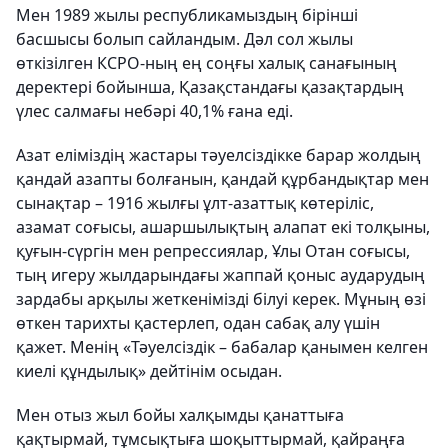
Мен 1989 жылы республикамыздың бірінші
басшысы болып сайландым. Дәл сол жылы
өткізілген КСРО-ның ең соңғы халық санағының
деректері бойынша, Қазақстандағы қазақтардың
үлес салмағы небәрі 40,1% ғана еді.
Азат еліміздің жастары тәуелсіздікке барар жолдың
қандай азапты болғанын, қандай құрбандықтар мен
сынақтар – 1916 жылғы ұлт-азаттық көтеріліс,
азамат соғысы, ашаршылықтың алапат екі толқыны,
қуғын-сүргін мен репрессиялар, Ұлы Отан соғысы,
тың игеру жылдарындағы жаппай қоныс аударудың
зардабы арқылы жеткенімізді білуі керек. Мұның өзі
өткен тарихты қастерлеп, одан сабақ алу үшін
қажет. Менің «Тәуелсіздік – бабалар қанымен келген
киелі құндылық» дейтінім осыдан.
Мен отыз жыл бойы халқымды қанаттыға
қақтырмай, тұмсықтыға шоқыттырмай, қайраңға