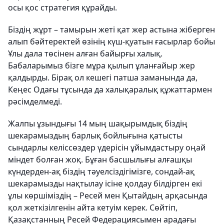
осы қос стратегия құрайды.
Біздің жұрт – тамырын жеті қат жер астына жіберген
алып бәйтеректей өзінің күш-қуатын ғасырлар бойы
Ұлы дала төсінен алған байырғы халық.
Бабаларымыз бізге мұра қылып ұланғайыр жер
қалдырды. Бірақ ол кешегі патша заманында да,
Кеңес Одағы тұсында да халықаралық құжаттармен
рәсімделмеді.
Жалпы ұзындығы 14 мың шақырымдық біздің
шекарамыздың барлық бойлығына қатысты
сындарлы келіссөздер үдерісін ұйымдастыру оңай
міндет болған жоқ. Бұған басшылығы алғашқы
күндерден-ақ біздің тәуелсіздігімізге, сондай-ақ
шекарамызды нақтылау ісіне қолдау білдірген екі
ұлы көршіміздің – Ресей мен Қытайдың арқасында
қол жеткізілгенін айта кетуім керек. Сөйтіп,
Қазақстанның Ресей Федерациясымен арадағы