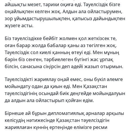
айшықты мезет, тарихи оқиға еді. Тәуелсіздік бізге
оңайлықпен келген жоқ. Алдын ала ойластырумен,
зор ұйымдастырушылықпен, қапысыз дайындықпен
жүзеге асты.
Біз тәуелсіздікке бейбіт жолмен қол жеткізсек те,
оған барар жолда бабалар қаны аз төгілген жоқ.
Тәуелсіздік сол киелі қанның өтеуі еді. Мен мұның
бәрін біз сенген, тәрбиелеген бүгінгі жас ұрпақ
білсін, санасына сіңірсін деп әдейі жазып отырмын.
Тәуелсіздікті жариялау оңай емес, оны бүкіл әлемге
мойындату одан да қиын еді. Мен Қазақстан
тәуелсіздігінің осындай биік деңгейде мойындалуын
да алдын ала ойластырып қойған едім.
Бірнеше ай бұрын дипломатиялық арналар арқылы
келісудің нәтижесінде Қазақстан тәуелсіздігін
жариялаған күннің ертеңінде елімізге ресми