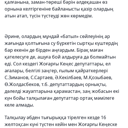
қалғанына, заман-төреші бәрін әлдеқашан өз
орнына келтіргеніне байланысты қазір олардың
атын атап, түсін түстеуді жөн көрмедім.
Әрине, олардың мұндай «батыл» сөйлеуінің ар
жағында қолтығына су бүркетін сыртқы күштердің
бар екенін де бірден аңғардым. Бірақ маған
қателесуге де, ашуға бой алдыруға да болмайтын
еді. Сол кездегі Жоғарғы Кеңес депутаттары, ел
ағалары, белгілі заңгер, ғылым қайраткерлері
С.Зиманов, С.Сартаев, Ә.Кекілбаев, М.Қозыбаев,
Ө.Жолдасбеков, т.б. депутаттардың орнықты,
дәлелді жауаптарына қарамастан, заң жобасын екі
күн бойы талқылаған депутаттар ортақ мәмілеге
келе алмады.
Талқылау әбден тығырыққа тірелген кезде 16
желтоқсан күні түстен кейін мен Жоғарғы Кеңеске