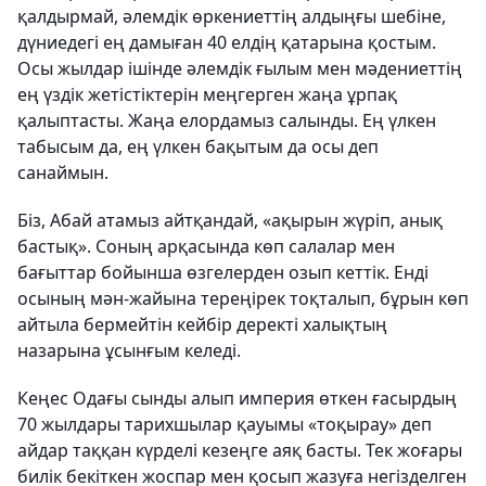
қалдырмай, әлемдік өркениеттің алдыңғы шебіне,
дүниедегі ең дамыған 40 елдің қатарына қостым.
Осы жылдар ішінде әлемдік ғылым мен мәдениеттің
ең үздік жетістіктерін меңгерген жаңа ұрпақ
қалыптасты. Жаңа елордамыз салынды. Ең үлкен
табысым да, ең үлкен бақытым да осы деп
санаймын.
Біз, Абай атамыз айтқандай, «ақырын жүріп, анық
бастық». Соның арқасында көп салалар мен
бағыттар бойынша өзгелерден озып кеттік. Енді
осының мән-жайына тереңірек тоқталып, бұрын көп
айтыла бермейтін кейбір деректі халықтың
назарына ұсынғым келеді.
Кеңес Одағы сынды алып империя өткен ғасырдың
70 жылдары тарихшылар қауымы «тоқырау» деп
айдар таққан күрделі кезеңге аяқ басты. Тек жоғары
билік бекіткен жоспар мен қосып жазуға негізделген