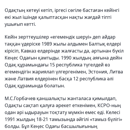
Одақтың кетеуі кетіп, іргесі сөгіле бастаған кейінгі
екі жыл ішінде қалыптасқан нақты жағдай тіпті
ушығып кетті.
Кейін зерттеушілер «егемендік шеруі» деп айдар
таққан үдеріске 1989 жылы алдымен Балтық елдері
кірісіп, Кавказ елдерінде жалғасты да, артынан бүкіл
Кеңес Одағын қамтыды. 1990 жылдың аяғына дейін
Одақ құрамындағы 15 республика түгелдей өз
егемендігін жариялап үлгергенімен, Эстония, Литва
және Латвия елдерінен басқа 12 республика әлі
Одақ құрамында болатын.
М.С.Горбачев қаншалықты жанталаса қимылдап,
Одақты сақтап қалуға әрекет еткенімен, КСРО-ның
одан әрі ыдырауын тоқтату мүмкін емес еді. Келесі
1991 жылдың 18-21 тамызында әйгілі «тамыз бүлігі»
болды. Бұл Кеңес Одағы басшылығының