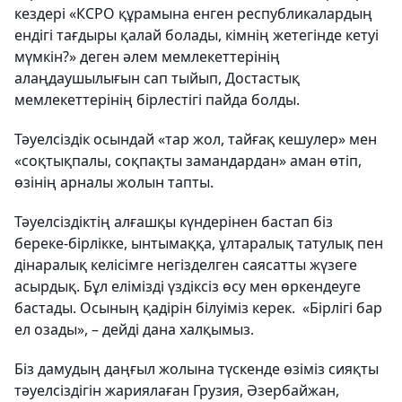
кездері «КСРО құрамына енген республикалардың
ендігі тағдыры қалай болады, кімнің жетегінде кетуі
мүмкін?» деген әлем мемлекеттерінің
алаңдаушылығын сап тыйып, Достастық
мемлекеттерінің бірлестігі пайда болды.
Тәуелсіздік осындай «тар жол, тайғақ кешулер» мен
«соқтықпалы, соқпақты замандардан» аман өтіп,
өзінің арналы жолын тапты.
Тәуелсіздіктің алғашқы күндерінен бастап біз
береке-бірлікке, ынтымаққа, ұлтаралық татулық пен
дінаралық келісімге негізделген саясатты жүзеге
асырдық. Бұл елімізді үздіксіз өсу мен өркендеуге
бастады. Осының қадірін білуіміз керек. «Бірлігі бар
ел озады», – дейді дана халқымыз.
Біз дамудың даңғыл жолына түскенде өзіміз сияқты
тәуелсіздігін жариялаған Грузия, Әзербайжан,