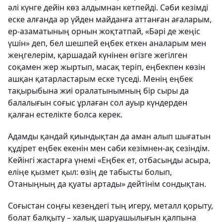
әлі күнге дейін көз алдымнан кетпейді. Сәби кезімді
еске алғанда әр үйден майданға аттанған ағаларым,
ер-азаматының орнын жоқтатпай, «Бәрі де жеңіс
үшін» деп, бел шешпей еңбек еткен аналарым мен
жеңгелерім, қаршадай күнінен өгізге жегілген
соқамен жер жыртып, масақ теріп, еңбекпен көзін
ашқан қатарластарым еске түседі. Менің еңбек
тақырыбына жиі оралатынымның бір сыры да
балалығын соғыс ұрлаған сол ауыр күндерден
қалған естелікте болса керек.
Адамды қандай қиындықтан да аман алып шығатын
құдірет еңбек екенін мен сәби кезімнен-ақ сезіндім.
Кейінгі жастарға үнемі «Еңбек ет, отбасыңды асыра,
еліңе қызмет қыл: өзің де табысты болып,
Отаныңның да қуаты артады» дейтінім сондықтан.
Соғыстан соңғы кезеңдегі тың игеру, металл қорыту,
болат балқыту – халық шаруашылығын қалпына