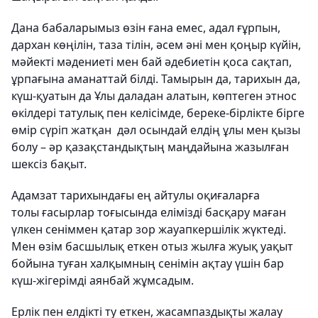
Дана бабаларымыз өзін ғана емес, адал ғұрпын,
дархан көңілін, таза тілін, әсем әні мен қоңыр күйін,
мәйекті мәдениеті мен бай әдебиетін қоса сақтап,
ұрпағына аманаттай білді. Тамырын да, тарихын да,
күш-қуатын да Ұлы даладан алатын, көптеген этнос
өкілдері татулық пен келісімде, береке-бірлікте бірге
өмір сүріп жатқан дәл осындай елдің ұлы мен қызы
болу – әр қазақстандықтың маңдайына жазылған
шексіз бақыт.
Адамзат тарихындағы ең айтулы оқиғаларға
толы ғасырлар тоғысында елімізді басқару маған
үлкен сеніммен қатар зор жауапкершілік жүктеді.
Мен өзім басшылық еткен отыз жылға жуық уақыт
бойына туған халқымның сенімін ақтау үшін бар
күш-жігерімді аянбай жұмсадым.
Ерлік пен елдікті ту еткен, жасампаздықты жалау