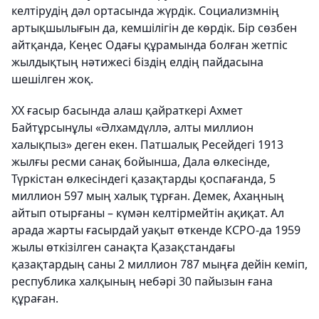
келтірудің дәл ортасында жүрдік. Социализмнің
артықшылығын да, кемшілігін де көрдік. Бір сөзбен
айтқанда, Кеңес Одағы құрамында болған жетпіс
жылдықтың нәтижесі біздің елдің пайдасына
шешілген жоқ.
XX ғасыр басында алаш қайраткері Ахмет
Байтұрсынұлы «Әлхамдүллә, алты миллион
халықпыз» деген екен. Патшалық Ресейдегі 1913
жылғы ресми санақ бойынша, Дала өлкесінде,
Түркістан өлкесіндегі қазақтарды қоспағанда, 5
миллион 597 мың халық тұрған. Демек, Ахаңның
айтып отырғаны – күмән келтірмейтін ақиқат. Ал
арада жарты ғасырдай уақыт өткенде КСРО-да 1959
жылы өткізілген санақта Қазақстандағы
қазақтардың саны 2 миллион 787 мыңға дейін кеміп,
республика халқының небәрі 30 пайызын ғана
құраған.