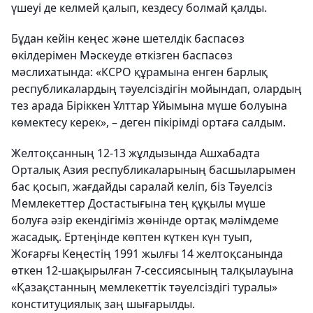
үшеуі де келмей қалып, кездесу болмай қалды.
Бұдан кейін кеңес және шетелдік баспасөз
өкілдерімен Мәскеуде өткізген баспасөз
мәслихатында: «КСРО құрамына енген барлық
республикалардың тәуелсіздігін мойындап, олардың
тез арада Біріккен Ұлттар Ұйымына мүше болуына
көмектесу керек», – деген пікірімді ортаға салдым.
Желтоқсанның 12-13 жұлдызында Ашхабадта
Орталық Азия республикаларының басшыларымен
бас қосып, жағдайды саралай келіп, біз Тәуелсіз
Мемлекеттер Достастығына тең құқылы мүше
болуға әзір екендігіміз жөнінде ортақ мәлімдеме
жасадық. Ертеңінде көптен күткен күн туып,
Жоғарғы Кеңестің 1991 жылғы 14 желтоқсанында
өткен 12-шақырылған 7-сессиясының талқылауына
«Қазақстанның мемлекеттік тәуелсіздігі туралы»
конституциялық заң шығарылды.