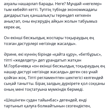
ахуалы нашарлап барады. Неге? Мұндай «негелер»
тым көбейіп кетті. Түптің түбінде экономикадағы
дағдарыстың қаншалықты тереңдеп кеткенін
анықтап, оны еңсерудің айқын жолын табуымыз
керек-ақ.
Он екінші бесжылдық жоспары тоқыраудың ең
тозған дәстүрлері негізінде жасалды».
Әрине, екі күннің бірінде «қайта құру», «бетбұрыс»,
тіпті «жеделдету» деп ұрандатып жатқан
М.Горбачевқа «он екінші бесжылдық тоқыраудың ең
нашар дәстүрі негізінде жасалды» деген сөз ұнай
қойған жоқ. Тіпті регламентпен шектегісі келгендей
сыңай танытты. Бірақ залдың дүркірете қол соққаны
оның мені тоқтатуына мүмкіндік бермеді.
«Шешінген судан тайынбас» дегендей, енді
тартынып қалуға болмайтынын сезгендіктен,