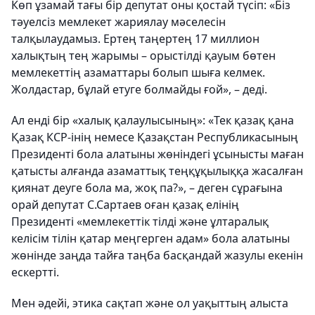
Көп ұзамай тағы бір депутат оны қостай түсіп: «Біз
тәуелсіз мемлекет жариялау мәселесін
талқылаудамыз. Ертең таңертең 17 миллион
халықтың тең жарымы – орыстілді қауым бөтен
мемлекеттің азаматтары болып шыға келмек.
Жолдастар, бұлай етуге болмайды ғой», – деді.
Ал енді бір «халық қалаулысының»: «Тек қазақ қана
Қазақ КСР-інің немесе Қазақстан Республикасының
Президенті бола алатыны жөніндегі ұсынысты маған
қатысты алғанда азаматтық теңқұқылыққа жасалған
қиянат деуге бола ма, жоқ па?», – деген сұрағына
орай депутат С.Сартаев оған қазақ елінің
Президенті «мемлекеттік тілді және ұлтаралық
келісім тілін қатар меңгерген адам» бола алатыны
жөнінде заңда тайға таңба басқандай жазулы екенін
ескертті.
Мен әдейі, этика сақтап және ол уақыттың алыста