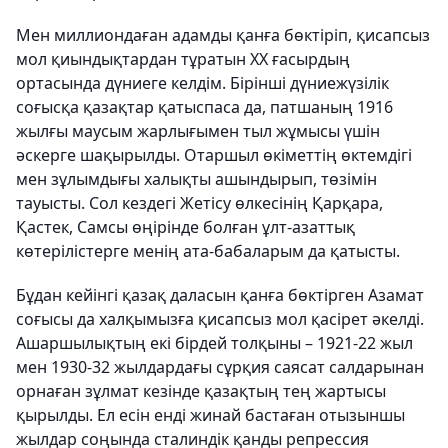
Мен миллиондаған адамды қанға бөктіріп, қисапсыз
мол қиындықтардан тұратын XX ғасырдың
ортасында дүниеге келдім. Бірінші дүниежүзілік
соғысқа қазақтар қатыспаса да, патшаның 1916
жылғы маусым жарлығымен тыл жұмысы үшін
әскерге шақырылды. Отаршыл өкіметтің өктемдігі
мен зұлымдығы халықты ашындырып, төзімін
тауысты. Сол кездегі Жетісу өлкесінің Қарқара,
Қастек, Самсы өңірінде болған ұлт-азаттық
көтерілістерге менің ата-бабаларым да қатысты.
Бұдан кейінгі қазақ даласын қанға бөктірген Азамат
соғысы да халқымызға қисапсыз мол қасірет әкелді.
Ашаршылықтың екі бірдей толқыны – 1921-22 жыл
мен 1930-32 жылдардағы сұрқия саясат салдарынан
орнаған зұлмат кезінде қазақтың тең жартысы
қырылды. Ел есін енді жинай бастаған отызыншы
жылдар соңында сталиндік қанды репрессия