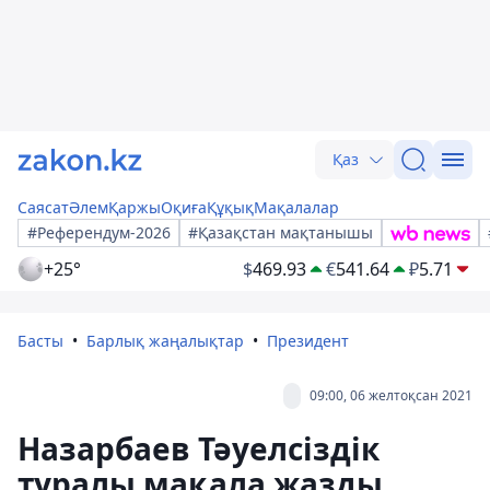
Қаз
Саясат
Әлем
Қаржы
Оқиға
Құқық
Мақалалар
#Референдум-2026
#Қазақстан мақтанышы
+25°
$
469.93
€
541.64
₽
5.71
Басты
Барлық жаңалықтар
Президент
09:00, 06 желтоқсан 2021
Назарбаев Тәуелсіздік
туралы мақала жазды