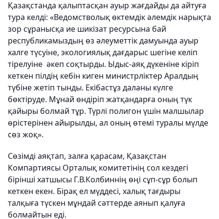
Қазақстанда қалыптасқан ауыр жағдайды да айтуға
тура келді: «Ведомстволық өктемдік әлемдік нарықта
зор сұранысқа ие шикізат ресурсына бай
республикамыздың өз әлеуметтік дамуында ауыр
халге түсуіне, экологиялық дағдарыс шегіне келіп
тірелуіне әкеп соқтырды. Ыдыс-аяқ дүкеніне кіріп
кеткен пілдің кебін киген министрліктер Аралдың
түбіне жетіп тынды. Екібастұз даланы күлге
бөктіруде. Мұнай өндіріп жатқандарға оның түк
қайыры болмай тұр. Түрлі полигон үшін малшылар
өрістерінен айырылды, ал оның өтемі туралы мүлде
сөз жоқ».
Сөзімді аяқтап, залға қарасам, Қазақстан
Компартиясы Орталық комитетінің сол кездегі
бірінші хатшысы Г.В.Колбиннің өңі сұп-сұр болып
кеткен екен. Бірақ ел мүддесі, халық тағдыры
талқыға түскен мұндай сәттерде аянып қалуға
болмайтын еді.