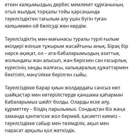
еткен халқымыздың дербес мемлекет құрғанының
отыз жылдық торқалы тойы қарсаңында
тәуелсіздіктен тағылым алу үшін бүгін туған
халқыммен ой бөлісуді жөн көрдім.
Тәуелсіздіктің мән-мағынасы туралы түрлі ғылым
өкілдері өзінше тұжырым жасайтыны анық. Бірақ бір
нәрсе ақиқат, ол – ата-бабаларымыздың азаттық
жолындағы жан алысып, жан беріскен сан ғасырлық
күресінің заңды жалғасы, халықаралық құжаттармен
бекітіліп, мәңгілікке берілген сыйы.
Тәуелсіздікке барар қиын жолдардағы сансыз көп
шайқастар мен көтерілістерде қаншама қаһарман
бабаларымыз шейіт болды. Оларды еске алу,
құрметтеу – біздің парызымыз. Сондықтан біз жаңа
заманда қантөгіске жол бермей, қасиетті киеміз –
тәуелсіздікке сабыр мен төзімділік, ақыл мен
парасат арқылы қол жеткіздік.