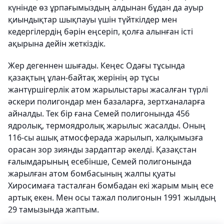
күнінде өз ұрпағымыздың алдынан бұдан да ауыр
қиындықтар шықпауы үшін түйткілдер мен
кедергілердің бәрін еңсеріп, қолға алынған істі
ақырына дейін жеткіздік.
Жер дегеннен шығады. Кеңес Одағы тұсында
қазақтың ұлан-байтақ жерінің әр тұсы
жантүршігерлік атом жарылыстары жасалған түрлі
әскери полигондар мен базаларға, зертханаларға
айналды. Тек бір ғана Семей полигонында 456
ядролық, термоядролық жарылыс жасалды. Оның
116-сы ашық атмосферада жарылып, халқымызға
орасан зор зиянды зардаптар әкелді. Қазақстан
ғалымдарының есебінше, Семей полигонында
жарылған атом бомбасының жалпы қуаты
Хиросимаға тасталған бомбадан екі жарым мың есе
артық екен. Мен осы тажал полигонын 1991 жылдың
29 тамызында жаптым.