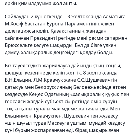
еркін қимылдауыма жол ашты.
Сайлаудан 2 күн өткенде – 3 желтоқсанда Алматыға
М.Хофф бастаған Еуропа Парламентінің үлкен
делегациясы келіп, Қазақстанның жаңадан
сайланған Президенті ретінде мені ресми сапармен
Брюссельге келуге шақырды. Бұл да бізге үлкен
демеу, халықаралық деңгейдегі қолдау болды.
Біз тәуелсіздікті жариялауға дайындықтың соңғы,
шешуші кезеңіне де келіп жеттік. 8 желтоқсанда
Б.Н.Ельцин, Л.М.Кравчук және С.С.Шушкевичтің
қатысуымен Белоруссияның Беловежьесінде өткен
кездесуде Кеңес Одағының «халықаралық құқық пен
геосаяси жағдай субъектісі» ретінде өмір сүруін
тоқтатқаны туралы мәлімдеме жарияланды. Мен
Ельцинмен, Кравчукпен, Шушкевичпен жүздесу
үшін шұғыл түрде Мәскеуге ұштым, мұндай кездесу
күні бұрын жоспарланған еді, бірақ шақырылған