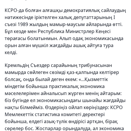
КСРО-да болған алғашқы демократиялық сайлаудың
нәтижесінде іріктелген халық депутаттарының І
съезі 1989 жылдың мамыр-маусым айларында өтті.
Бұл кезде мен Республика Министрлер Кеңесі
төрағасы болатынмын. Алып одақ экономикасында
орын алған мүшкіл жағдайды ашық айтуға тура
келді.
Кремльдің Съездер сарайының трибунасынан
мамырда сөйлеген сөзімді қаз-қалпында келтірер
болсақ, онда былай деген екем: «...Қызметтік
міндетім бойынша практикалық экономика
мәселелерімен айналысып жүрген менің айтарым:
біз бүгінде ел экономикасындағы шынайы жағдайды
нақты білмейміз. Өздеріңіз ойлап көріңіздер: КСРО
Мемлекеттік статистика комитеті деректері
бойынша, елдегі азық-түлік өндірісі артқан, бірақ
сөрелер бос. Жоспарлар орындалуда, ал экономика