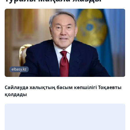
elbasy.kz
Сайлауда халықтың басым көпшілігі Тоқаевты
қолдады