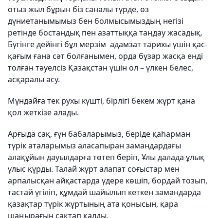
отыз жыл бұрын біз саналы түрде, өз
дүниетанымымыз бен болмысымыздың негізі
ретінде бостандық пен азаттыққа таңдау жасадық.
Бүгінге дейінгі бұл мерзім адамзат тарихы үшін қас-
қағым ғана сәт болғанымен, орда бұзар жасқа енді
толған тәуелсіз Қазақстан үшін ол – үлкен белес,
асқаралы асу.
Мұндайға тек рухы күшті, бірлігі бекем жұрт қана
қол жеткізе алады.
Арғыда сақ, ғұн бабаларымыз, беріде қаһарман
түрік аталарымыз аласапыран замандардағы
алақұйын дауылдарға төтеп беріп, Ұлы далада ұлық
ұлыс құрды. Талай жұрт алапат соғыстар мен
арпалысқан айқастарда үдере көшіп, бордай тозып,
тастай үгіліп, құмдай шайылып кеткен замандарда
қазақтар түрік жұртының ата қонысын, қара
шаңырағын сақтап қалды.