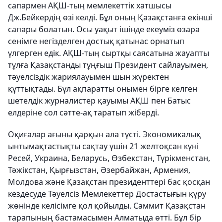
сапармен АҚШ-тың мемлекеттік хатшысы
Дж.Бейкердің өзі келді. Бұл оның Қазақстанға екінші
сапары болатын. Осы уақыт ішінде екеуміз өзара
сенімге негізделген достық қатынас орнатып
үлгерген едік. АҚШ-тың сыртқы саясатына жауапты
тұлға Қазақстанды тұңғыш Президент сайлауымен,
тәуелсіздік жариялауымен шын жүректен
құттықтады. Бұл ақпаратты онымен бірге келген
шетелдік журналистер қауымы АҚШ пен Батыс
елдеріне сол сәтте-ақ таратып жіберді.
Оқиғалар ағыны қарқын ала түсті. Экономикалық
ынтымақтастықты сақтау үшін 21 желтоқсан күні
Ресей, Украина, Беларусь, Өзбекстан, Түрікменстан,
Тәжікстан, Қырғызстан, Әзербайжан, Армения,
Молдова және Қазақстан президенттері бас қосқан
кездесуде Тәуелсіз Мемлекеттер Достастығын құру
жөнінде келісімге қол қойылды. Саммит Қазақстан
тарапының бастамасымен Алматыда өтті. Бұл бір