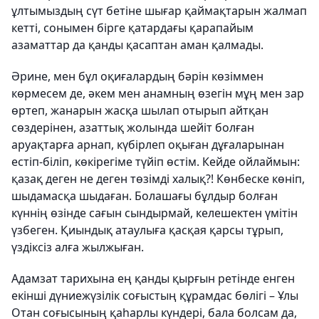
ұлтымыздың сүт бетіне шығар қаймақтарын жалмап
кетті, сонымен бірге қатардағы қарапайым
азаматтар да қанды қасаптан аман қалмады.
Әрине, мен бұл оқиғалардың бәрін көзіммен
көрмесем де, әкем мен анамның өзегін мұң мен зар
өртеп, жанарын жасқа шылап отырып айтқан
сөздерінен, азаттық жолында шейіт болған
аруақтарға арнап, күбірлеп оқыған дұғаларынан
естіп-біліп, көкірегіме түйіп өстім. Кейде ойлаймын:
қазақ деген не деген төзімді халық?! Көнбеске көніп,
шыдамасқа шыдаған. Болашағы бұлдыр болған
күннің өзінде сағын сындырмай, келешектен үмітін
үзбеген. Қиындық атаулыға қасқая қарсы тұрып,
үздіксіз алға жылжыған.
Адамзат тарихына ең қанды қырғын ретінде енген
екінші дүниежүзілік соғыстың құрамдас бөлігі – Ұлы
Отан соғысының қаһарлы күндері, бала болсам да,