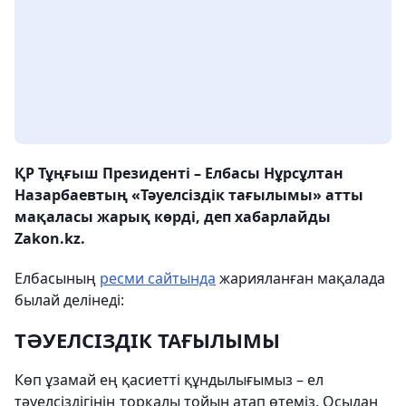
ҚР Тұңғыш Президенті – Елбасы Нұрсұлтан
Назарбаевтың «Тәуелсіздік тағылымы» атты
мақаласы жарық көрді, деп хабарлайды
Zakon.kz.
Елбасының
ресми сайтында
жарияланған мақалада
былай делінеді:
ТӘУЕЛСІЗДІК ТАҒЫЛЫМЫ
Көп ұзамай ең қасиетті құндылығымыз – ел
тәуелсіздігінің торқалы тойын атап өтеміз. Осыдан