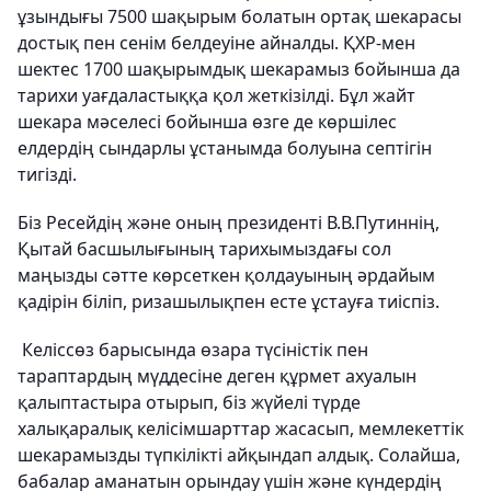
ұзындығы 7500 шақырым болатын ортақ шекарасы
достық пен сенім белдеуіне айналды. ҚХР-мен
шектес 1700 шақырымдық шекарамыз бойынша да
тарихи уағдаластыққа қол жеткізілді. Бұл жайт
шекара мәселесі бойынша өзге де көршілес
елдердің сындарлы ұстанымда болуына септігін
тигізді.
Біз Ресейдің және оның президенті В.В.Путиннің,
Қытай басшылығының тарихымыздағы сол
маңызды сәтте көрсеткен қолдауының әрдайым
қадірін біліп, ризашылықпен есте ұстауға тиіспіз.
Келіссөз барысында өзара түсіністік пен
тараптардың мүддесіне деген құрмет ахуалын
қалыптастыра отырып, біз жүйелі түрде
халықаралық келісімшарттар жасасып, мемлекеттік
шекарамызды түпкілікті айқындап алдық. Солайша,
бабалар аманатын орындау үшін және күндердің