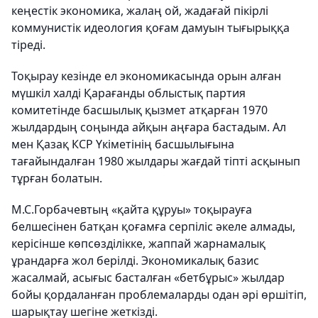
кеңестік экономика, жалаң ой, жадағай пікірлі
коммунистік идеология қоғам дамуын тығырыққа
тіреді.
Тоқырау кезінде ел экономикасында орын алған
мүшкіл халді Қарағанды облыстық партия
комитетінде басшылық қызмет атқарған 1970
жылдардың соңында айқын аңғара бастадым. Ал
мен Қазақ КСР Үкіметінің басшылығына
тағайындалған 1980 жылдары жағдай тіпті асқынып
тұрған болатын.
М.С.Горбачевтың «қайта құруы» тоқырауға
белшесінен батқан қоғамға серпіліс әкеле алмады,
керісінше көпсөзділікке, жаппай жарнамалық
ұрандарға жол берілді. Экономикалық базис
жасалмай, асығыс басталған «бетбұрыс» жылдар
бойы қордаланған проблемаларды одан әрі өршітіп,
шарықтау шегіне жеткізді.