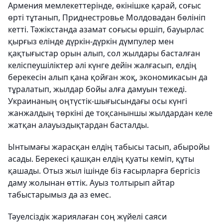
Армения мемлекеттерінде, өкінішке қарай, соғыс
өрті тұтанып, Приднестровье Молдовадан бөлініп
кетті. Тәжікстанда азамат соғысы өршіп, бауырлас
қырғыз елінде дүркін-дүркін дүмпулер мен
қақтығыстар орын алып, сол жылдары басталған
келіспеушіліктер әлі күнге дейін жалғасып, елдің
берекесін алып қана қойған жоқ, экономикасын да
тұралатып, жылдар бойы алға дамуын тежеді.
Украинаның оңтүстік-шығысындағы осы күнгі
жанжалдың төркіні де тоқсаныншы жылдардан келе
жатқан алауыздықтардан басталды.
Ынтымағы жарасқан елдің табысы тасып, абыройы
асады. Берекесі қашқан елдің қуаты кеміп, құты
қашады. Отыз жыл ішінде біз ғасырларға бергісіз
даму жолынан өттік. Ауыз толтырып айтар
табыстарымыз да аз емес.
Тәуелсіздік жариялаған соң жүйелі саяси