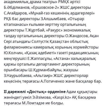
академиялық драма театры» РМҚК әртісі
Б.Әбділманов, «Ершовское-2» ЖШС директоры
С.Ағайдаров, «Мұнай-газ кешенінің ардагерлері»
РҚБ бас директоры З.Алшымбаев, «Отырар
кітапханасы» ғылыми-зерттеу орталығының
директоры Т.Жұртбай, «Ракурс» экономикалық
талдау орталығының директоры О.Жандосов, Ақан
Сері атындағы Солтүстік Қазақстан облыстық
филармониясы камералық хорының хормейсторы
Ю.Колчин, «Қазақ әдебиеті» газеті редакциясының
меңгерушісі Е.Жаппасұлы, «Астана» халықаралық
қаржы орталығы департамент директорының
орынбасары Ш.Құрманбайұлы, жазушы
З.Наурызбаева, «Альтаир» ЖШС директорлар
кеңесінің төрағасы А.Потиченко және басқалар бар.
ІІ дәрежелі «Достық» орденіне
Адам құқықтары
жөніндегі уәкіл Э.Әзімова, «Kaspi.kz» АҚ басқарма
төрағасы М.Ломтадзе ие болды.