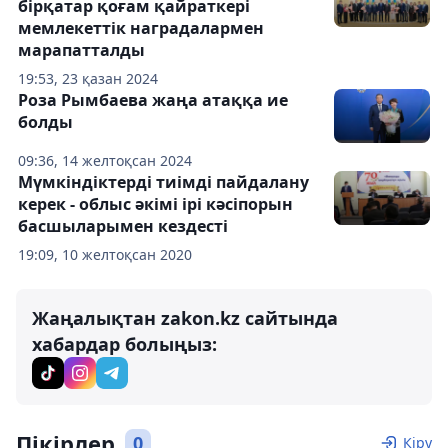
бірқатар қоғам қайраткері
мемлекеттік наградалармен
марапатталды
19:53, 23 қазан 2024
Роза Рымбаева жаңа атаққа ие
болды
09:36, 14 желтоқсан 2024
Мүмкіндіктерді тиімді пайдалану
керек - облыс әкімі ірі кәсіпорын
басшыларымен кездесті
19:09, 10 желтоқсан 2020
Жаңалықтан zakon.kz сайтында
хабардар болыңыз:
Пікірлер
0
Кіру