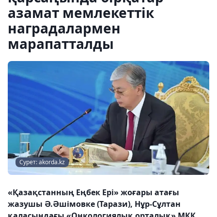
азамат мемлекеттік
наградалармен
марапатталды
Сурет: akorda.kz
«Қазақстанның Еңбек Ері» жоғары атағы
жазушы Ә.Әшімовке (Тарази), Нұр-Сұлтан
қаласындағы «Онкологиялық орталық» МКК