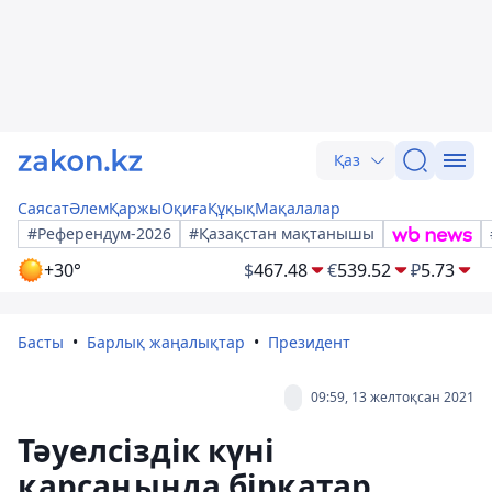
Қаз
Саясат
Әлем
Қаржы
Оқиға
Құқық
Мақалалар
#Референдум-2026
#Қазақстан мақтанышы
+30°
$
467.48
€
539.52
₽
5.73
Басты
Барлық жаңалықтар
Президент
09:59, 13 желтоқсан 2021
Тәуелсіздік күні
қарсаңында бірқатар