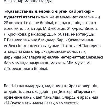
Александр марапатталды.
«Қазақстанның еңбек сіңірген қайраткері»
құрметті атағы
ғылым және мәдениет саласының
28 көрнекті өкіліне берілді, олардың ішінде театр
және кино әртістері: М.Әжібеков, Ж.Құрманбеков,
Л.Крючкова, режиссер Д.Өмірбаев, өнертанушы
Е.Резникова және басқалар бар. «Қазақстанның
еңбек сіңірген» ұстазы құрметті атағы «Н.Тілендиев
атындағы кіші өнер академиясы» облыстық
дарынды балаларға арналған интернаттық мекемесі
бар мамандандырылған мектеп» ММ мұғалімі
Д.Төрехановаға берілді.
Белгілі ғалымдардың, мәдениет қайраткерлерінің,
өндірістік сала өкілдерінің еңбектері
«Парасат»
орденіне
лайық деп танылды. Олардың арасында
«М.Әуезов атындағы Қазақ мемлекеттік