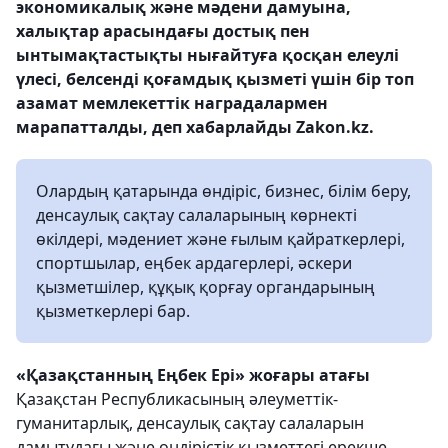
экономикалық және мәдени дамуына,
халықтар арасындағы достық пен
ынтымақтастықты нығайтуға қосқан елеулі
үлесі, белсенді қоғамдық қызметі үшін бір топ
азамат мемлекеттік наградалармен
марапатталды, деп хабарлайды Zakon.kz.
Олардың қатарында өндіріс, бизнес, білім беру,
денсаулық сақтау салаларының көрнекті
өкілдері, мәдениет және ғылым қайраткерлері,
спортшылар, еңбек ардагерлері, әскери
қызметшілер, құқық қорғау органдарының
қызметкерлері бар.
«Қазақстанның Еңбек Ері» жоғары атағы
Қазақстан Республикасының әлеуметтік-
гуманитарлық, денсаулық сақтау салаларын
дамытудағы және өндірістік қызметтегі ерекше