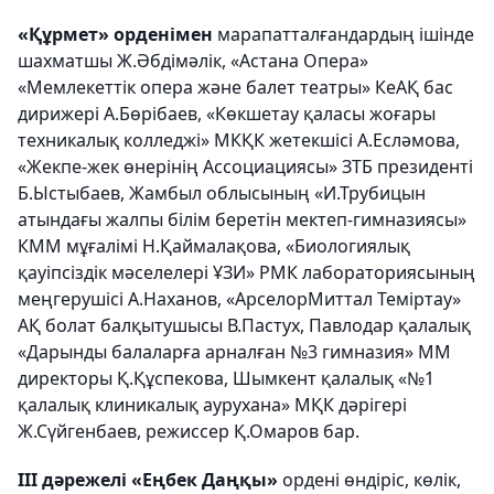
«Құрмет» орденімен
марапатталғандардың ішінде
шахматшы Ж.Әбдімәлік, «Астана Опера»
«Мемлекеттік опера және балет театры» КеАҚ бас
дирижері А.Бөрібаев, «Көкшетау қаласы жоғары
техникалық колледжі» МКҚК жетекшісі А.Есләмова,
«Жекпе-жек өнерінің Ассоциациясы» ЗТБ президенті
Б.Ыстыбаев, Жамбыл облысының «И.Трубицын
атындағы жалпы білім беретін мектеп-гимназиясы»
КММ мұғалімі Н.Қаймалақова, «Биологиялық
қауіпсіздік мәселелері ҰЗИ» РМК лабораториясының
меңгерушісі А.Наханов, «АрселорМиттал Теміртау»
АҚ болат балқытушысы В.Пастух, Павлодар қалалық
«Дарынды балаларға арналған №3 гимназия» ММ
директоры Қ.Құспекова, Шымкент қалалық «№1
қалалық клиникалық аурухана» МҚК дәрігері
Ж.Сүйгенбаев, режиссер Қ.Омаров бар.
ІІІ дәрежелі «Еңбек Даңқы»
ордені өндіріс, көлік,