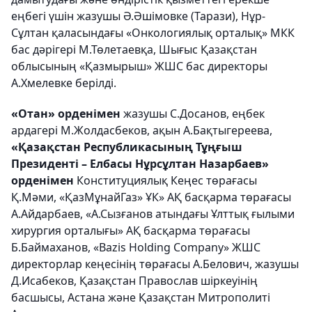
еңбегі үшін жазушы Ә.Әшімовке (Тарази), Нұр-
Сұлтан қаласындағы «Онкологиялық орталық» МКК
бас дәрігері М.Төлетаевқа, Шығыс Қазақстан
облысының «Қазмырыш» ЖШС бас директоры
А.Хмелевке берілді.
«Отан» орденімен
жазушы С.Досанов, еңбек
ардагері М.Жолдасбеков, ақын А.Бақтыгереева,
«Қазақстан Республикасының Тұңғыш
Президенті – Елбасы Нұрсұлтан Назарбаев»
орденімен
Конституциялық Кеңес төрағасы
Қ.Мәми, «ҚазМұнайГаз» ҰК» АҚ басқарма төрағасы
А.Айдарбаев, «А.Сызғанов атындағы Ұлттық ғылыми
хирургия орталығы» АҚ басқарма төрағасы
Б.Баймаханов, «Bazis Holding Сompany» ЖШС
директорлар кеңесінің төрағасы А.Белович, жазушы
Д.Исабеков, Қазақстан Православ шіркеуінің
басшысы, Астана және Қазақстан Митрополиті