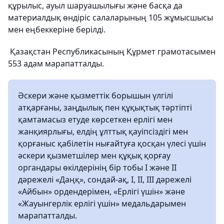
құрылыс, ауыл шаруашылығы және басқа да
материалдық өндіріс салаларының 105 жұмысшысы
мен еңбеккеріне берілді.
Қазақстан Республикасының Құрмет грамотасымен
553 адам марапатталды.
Әскери және қызметтік борышын үлгілі
атқарғаны, заңдылық пен құқықтық тәртіпті
қамтамасыз етуде көрсеткен ерлігі мен
жанқиярлығы, елдің ұлттық қауіпсіздігі мен
қорғаныс қабілетін нығайтуға қосқан үлесі үшін
әскери қызметшілер мен құқық қорғау
органдары өкілдерінің бір тобы І және ІІ
дәрежелі «Даңқ», сондай-ақ, І, ІІ, ІІІ дәрежелі
«Айбын» ордендерімен, «Ерлігі үшін» және
«Жауынгерлік ерлігі үшін» медальдарымен
марапатталды.