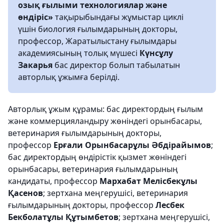
озық ғылыми технологиялар және
өндіріс»
тақырыбындағы жұмыстар циклі
үшін биология ғылымдарының докторы,
профессор, Жаратылыстану ғылымдары
академиясының толық мүшесі
Күнсұлу
Закарья
бас директор болып табылатын
авторлық ұжымға берілді.
Авторлық ұжым құрамы: бас директордың ғылым
және коммерцияландыру жөніндегі орынбасары,
ветеринария ғылымдарының докторы,
профессор
Ерғали Орынбасарұлы Әбдірайымов
;
бас директордың өндірістік қызмет жөніндегі
орынбасары, ветеринария ғылымдарының
кандидаты, профессор
Мархабат Мелісбекұлы
Қасенов
; зертхана меңгерушісі, ветеринария
ғылымдарының докторы, профессор
Лесбек
Бекболатұлы Құтымбетов
; зертхана меңгерушісі,