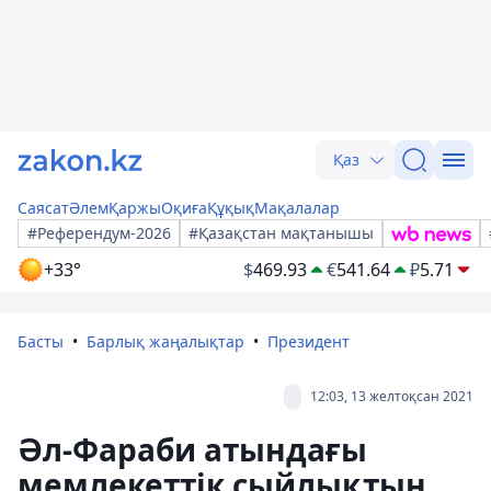
Қаз
Саясат
Әлем
Қаржы
Оқиға
Құқық
Мақалалар
#Референдум-2026
#Қазақстан мақтанышы
+33°
$
469.93
€
541.64
₽
5.71
Басты
Барлық жаңалықтар
Президент
12:03, 13 желтоқсан 2021
Әл-Фараби атындағы
мемлекеттік сыйлықтың