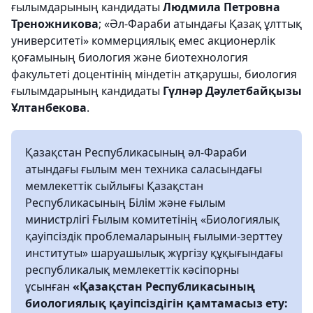
ғылымдарының кандидаты
Людмила Петровна
Треножникова
; «Әл-Фараби атындағы Қазақ ұлттық
университеті» коммерциялық емес акционерлік
қоғамының биология және биотехнология
факультеті доцентінің міндетін атқарушы, биология
ғылымдарының кандидаты
Гүлнәр Дәулетбайқызы
Ұлтанбекова
.
Қазақстан Республикасының әл-Фараби
атындағы ғылым мен техника саласындағы
мемлекеттік сыйлығы Қазақстан
Республикасының Білім және ғылым
министрлігі Ғылым комитетінің «Биологиялық
қауіпсіздік проблемаларының ғылыми-зерттеу
институты» шаруашылық жүргізу құқығындағы
республикалық мемлекеттік кәсіпорны
ұсынған
«Қазақстан Республикасының
биологиялық қауіпсіздігін қамтамасыз ету: