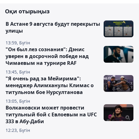
Оқи отырыңыз
В Астане 9 августа будут перекрыты
улицы
13:59, Бүгін
"Он был лез сознания": Дэнис
уверен в досрочной победе над
Чимаевым на турнире RAF
13:45, Бүгін
"Я очень рад за Мейирима":
менеджер Алимханулы Климас о
титульном бое Нурсултанова
13:05, Бүгін
Волкановски может провести
титульный бой с Евлоевым на UFC
333 в Абу-Даби
12:23, Бүгін