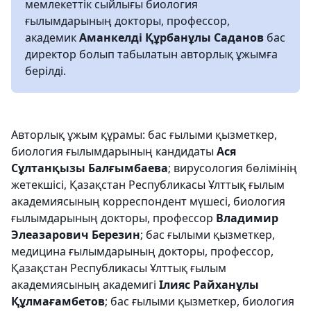
мемлекеттік сыйлығы биология
ғылымдарының докторы, профессор,
академик
Аманкелді Құрбанұлы Саданов
бас
директор болып табылатын авторлық ұжымға
берілді.
Авторлық ұжым құрамы: бас ғылыми қызметкер,
биология ғылымдарының кандидаты
Ася
Сұлтанқызы Балғымбаева
; вирусология бөлімінің
жетекшісі, Қазақстан Республикасы Ұлттық ғылым
академиясының корреспондент мүшесі, биология
ғылымдарының докторы, профессор
Владимир
Элеазарович Березин
; бас ғылыми қызметкер,
медицина ғылымдарының докторы, профессор,
Қазақстан Республикасы Ұлттық ғылым
академиясының академигі
Ілияс Райханұлы
Құлмағамбетов
; бас ғылыми қызметкер, биология