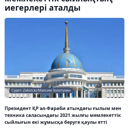
иегерлері аталды
Сурет: Zakon.kz/Максим Золотухин
Президент ҚР әл-Фараби атындағы ғылым мен
техника саласындағы 2021 жылғы мемлекеттік
сыйлығын екі жұмысқа беруге қаулы етті