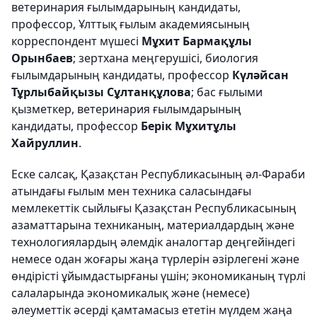
ветеринария ғылымдарының кандидаты,
профессор, Ұлттық ғылым академиясының
корреспондент мүшесі
Мұхит Бармақұлы
Орынбаев
; зертхана меңгерушісі, биология
ғылымдарының кандидаты, профессор
Күләйсан
Тұрлыбайқызы Сұлтанқұлова
; бас ғылыми
қызметкер, ветеринария ғылымдарының
кандидаты, профессор
Берік Мұхитұлы
Хайруллин
.
Еске салсақ, Қазақстан Республикасының әл-Фараби
атындағы ғылым мен техника саласындағы
мемлекеттік сыйлығы Қазақстан Республикасының
азаматтарына техниканың, материалдардың және
технологиялардың әлемдік аналогтар деңгейіндегі
немесе одан жоғары жаңа түрлерін әзірлегені және
өндірісті ұйымдастырғаны үшін; экономиканың түрлі
салаларында экономикалық және (немесе)
әлеуметтік әсерді қамтамасыз ететін мүлдем жаңа