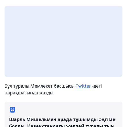
Бұл туралы Мемлекет басшысы
Twitter
-дегі
парақшасында жазды.
Шарль Мишельмен арада тұшымды әңгіме
болды. Қазақстандағы жағдай туралы тың