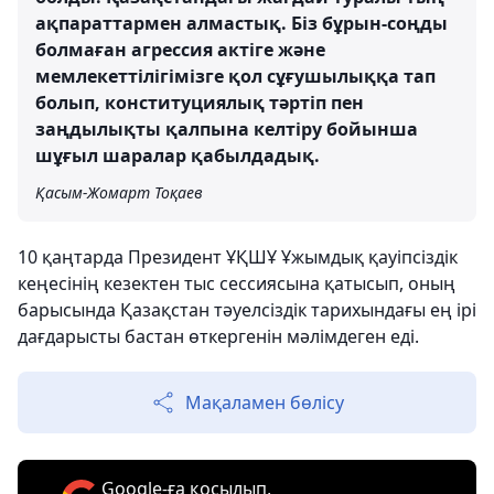
ақпараттармен алмастық. Біз бұрын-соңды
болмаған агрессия актіге және
мемлекеттілігімізге қол сұғушылыққа тап
болып, конституциялық тәртіп пен
заңдылықты қалпына келтіру бойынша
шұғыл шаралар қабылдадық.
Қасым-Жомарт Тоқаев
10 қаңтарда Президент ҰҚШҰ Ұжымдық қауіпсіздік
кеңесінің кезектен тыс сессиясына қатысып, оның
барысында Қазақстан тәуелсіздік тарихындағы ең ірі
дағдарысты бастан өткергенін мәлімдеген еді.
Мақаламен бөлісу
Google-ға қосылып,