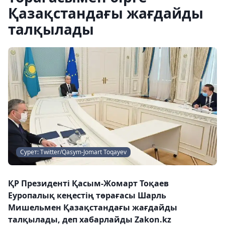
Қазақстандағы жағдайды
талқылады
Сурет: Twitter/Qasym-Jomart Toqayev
ҚР Президенті Қасым-Жомарт Тоқаев
Еуропалық кеңестің төрағасы Шарль
Мишельмен Қазақстандағы жағдайды
талқылады, деп хабарлайды Zakon.kz