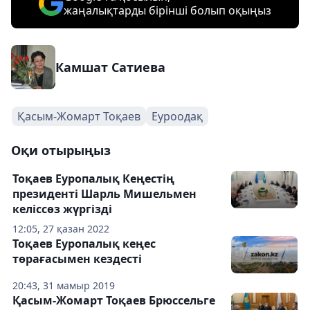
жаңалықтарды бірінші болып оқыңыз
Камшат Сатиева
Қасым-Жомарт Тоқаев
Еуроодақ
Оқи отырыңыз
Тоқаев Еуропалық Кеңестің
президенті Шарль Мишельмен
келіссөз жүргізді
12:05, 27 қазан 2022
Тоқаев Еуропалық кеңес
төрағасымен кездесті
20:43, 31 мамыр 2019
Қасым-Жомарт Тоқаев Брюссельге