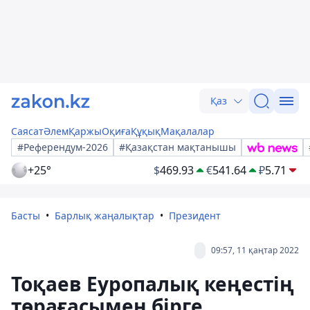
Қаз
Саясат
Әлем
Қаржы
Оқиға
Құқық
Мақалалар
#Референдум-2026
#Қазақстан мақтанышы
+25°
$
469.93
€
541.64
₽
5.71
Басты
Барлық жаңалықтар
Президент
09:57, 11 қаңтар 2022
Тоқаев Еуропалық кеңестің
төрағасымен бірге