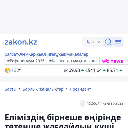
Қаз
Саясат
Әлем
Қаржы
Оқиға
Құқық
Мақалалар
#Референдум-2026
#Қазақстан мақтанышы
+32°
$
469.93
€
541.64
₽
5.71
Басты
Барлық жаңалықтар
Президент
15:55, 14 қаңтар 2022
Еліміздің бірнеше өңірінде
төтенше жағдайдың күші