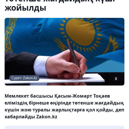
жойылды
Сурет: Zakon.kz
Мемлекет басшысы Қасым-Жомарт Тоқаев
еліміздің бірнеше өңірінде төтенше жағдайдың
күшін жою туралы жарлықтарға қол қойды, деп
хабарлайды Zakon.kz