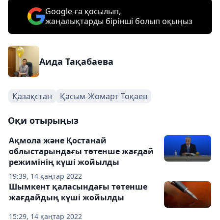
Google-ға қосылып,
жаңалықтарды бірінші болып оқыңыз
Аида Тақабаева
Қазақстан
Қасым-Жомарт Тоқаев
Оқи отырыңыз
Ақмола және Қостанай
облыстарындағы төтенше жағдай
режимінің күші жойылды
19:39, 14 қаңтар 2022
Шымкент қаласындағы төтенше
жағдайдың күші жойылды
15:29, 14 қаңтар 2022